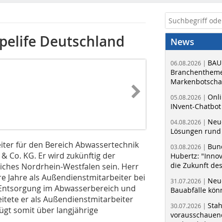
ipelife Deutschland
News
BAU
06.08.2026 |
Branchentheme
Markenbotschaf
Onli
05.08.2026 |
INvent-Chatbot
Neue
04.08.2026 |
Lösungen rund 
leiter für den Bereich Abwassertechnik
Bun
03.08.2026 |
 Co. KG. Er wird zukünftig der
Hubertz: "Inno
die Zukunft de
liches Nordrhein-Westfalen sein. Herr
re Jahre als Außendienstmitarbeiter bei
Neue
31.07.2026 |
e Entsorgung im Abwasserbereich und
Bauabfälle kö
itete er als Außendienstmitarbeiter
Sta
30.07.2026 |
ügt somit über langjährige
vorausschauend