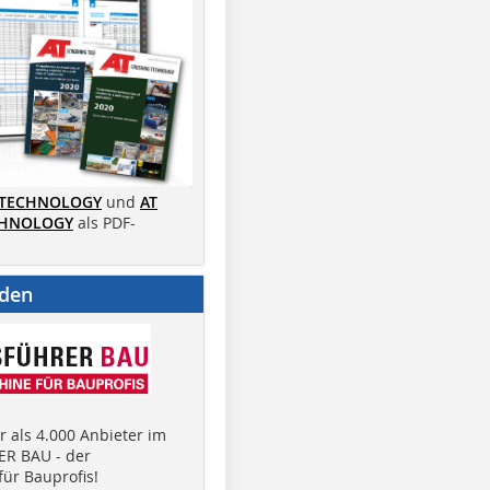
 TECHNOLOGY
und
AT
CHNOLOGY
als PDF-
nden
 als 4.000 Anbieter im
R BAU - der
ür Bauprofis!