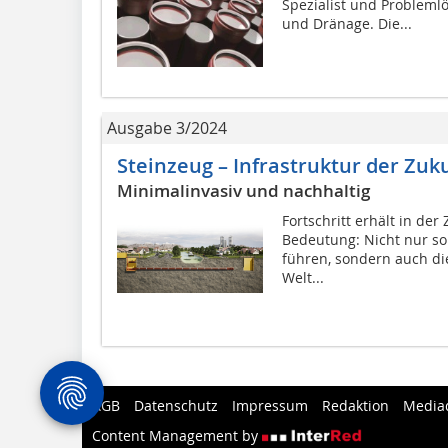
Spezialist und Probleml
und Dränage. Die...
Ausgabe 3/2024
Steinzeug – Infrastruktur der Zuk
Minimalinvasiv und nachhaltig
Fortschritt erhält in der
Bedeutung: Nicht nur s
führen, sondern auch di
Welt...
AGB
Datenschutz
Impressum
Redaktion
Media
Content Management by