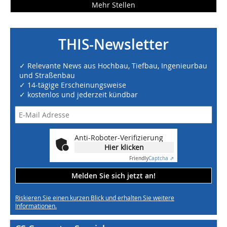
Mehr Stellen
THIS-Newsletter
✓ Relevante News aus Hochbau, Tiefbau, Ingenieurbau
und Straßenbau
✓ 14-tägige Erscheinungsweise
✓ kostenlos und jederzeit kündbar
Anti-Roboter-Verifizierung
Hier klicken
Friendly
Captcha ⇗
Melden Sie sich jetzt an!
Riskieren Sie einen kurzen Blick und erhalten Sie weitere
Informationen.