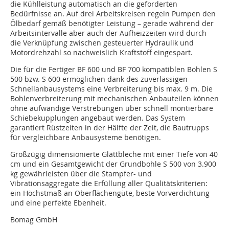
die Kühlleistung automatisch an die geforderten
Bedürfnisse an. Auf drei Arbeitskreisen regeln Pumpen den
Ölbedarf gemäß benötigter Leistung – gerade während der
Arbeitsintervalle aber auch der Aufheizzeiten wird durch
die Verknüpfung zwischen gesteuerter Hydraulik und
Motordrehzahl so nachweislich Kraftstoff eingespart.
Die für die Fertiger BF 600 und BF 700 kompatiblen Bohlen S
500 bzw. S 600 ermöglichen dank des zuverlässigen
Schnellanbausystems eine Verbreiterung bis max. 9 m. Die
Bohlenverbreiterung mit mechanischen Anbauteilen können
ohne aufwändige Verstrebungen über schnell montierbare
Schiebekupplungen angebaut werden. Das System
garantiert Rüstzeiten in der Hälfte der Zeit, die Bautrupps
für vergleichbare Anbausysteme benötigen.
Großzügig dimensionierte Glättbleche mit einer Tiefe von 40
cm und ein Gesamtgewicht der Grundbohle S 500 von 3.900
kg gewährleisten über die Stampfer- und
Vibrationsaggregate die Erfüllung aller Qualitätskriterien:
ein Höchstmaß an Oberflächengüte, beste Vorverdichtung
und eine perfekte Ebenheit.
Bomag GmbH