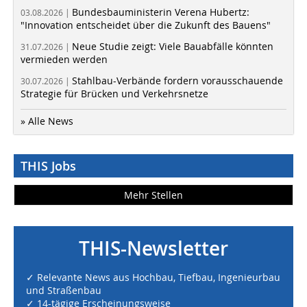
Bundesbauministerin Verena Hubertz:
03.08.2026 |
"Innovation entscheidet über die Zukunft des Bauens"
Neue Studie zeigt: Viele Bauabfälle könnten
31.07.2026 |
vermieden werden
Stahlbau-Verbände fordern vorausschauende
30.07.2026 |
Strategie für Brücken und Verkehrsnetze
» Alle News
THIS Jobs
Mehr Stellen
THIS-Newsletter
✓ Relevante News aus Hochbau, Tiefbau, Ingenieurbau
und Straßenbau
✓ 14-tägige Erscheinungsweise