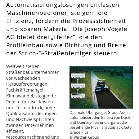
Automatisierungslösungen entlasten
Maschinenbediener, steigern die
Effizienz, fördern die Prozesssicherheit
und sparen Material. Die Joseph Vögele
AG bietet drei „Helfer“, die den
Profileinbau sowie Richtung und Breite
der Strich-5-Straßenfertiger steuern.
Weltweit stehen
Straßenbauunternehmen
vor wachsenden
Herausforderungen:
Fachkräftemangel,
Klimawandel, steigende
Rohstoffpreise, Kosten-
und Termindruck, hohe
Optimale Übergänge: Grade Assist
Qualitätsanforderungen
automatisiert den Einbau von Dach-
und Nachweispflichten
und Querprofilen und ergänzt die
zwingen Unternehmen
bestehende Nivellierautomatik Auto
effizient,
Grade Plus
ressourcenschonend und
© Wirtgen Group