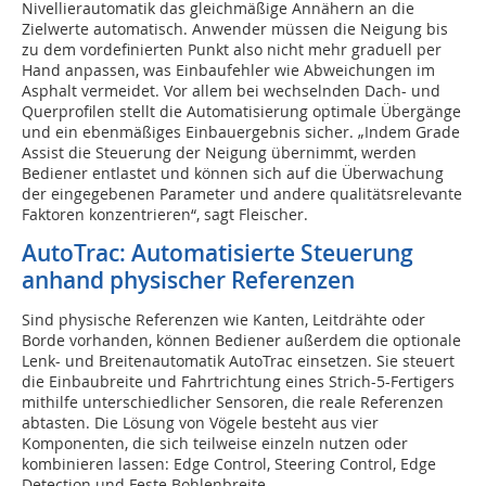
Nivellierautomatik das gleichmäßige Annähern an die
Zielwerte automatisch. Anwender müssen die Neigung bis
zu dem vordefinierten Punkt also nicht mehr graduell per
Hand anpassen, was Einbaufehler wie Abweichungen im
Asphalt vermeidet. Vor allem bei wechselnden Dach- und
Querprofilen stellt die Automatisierung optimale Übergänge
und ein ebenmäßiges Einbauergebnis sicher. „Indem Grade
Assist die Steuerung der Neigung übernimmt, werden
Bediener entlastet und können sich auf die Überwachung
der eingegebenen Parameter und andere qualitätsrelevante
Faktoren konzentrieren“, sagt Fleischer.
AutoTrac: Automatisierte Steuerung
anhand physischer­ Referenzen
Sind physische Referenzen wie Kanten, Leitdrähte oder
Borde vorhanden, können Bediener außerdem die optionale
Lenk- und Breitenautomatik AutoTrac einsetzen. Sie steuert
die Einbaubreite und Fahrtrichtung eines Strich-5-Fertigers
mithilfe unterschiedlicher Sensoren, die reale Referenzen
abtasten. Die Lösung von Vögele besteht aus vier
Komponenten, die sich teilweise einzeln nutzen oder
kombinieren lassen: Edge Control, Steering Control, Edge
Detection und Feste Bohlenbreite.