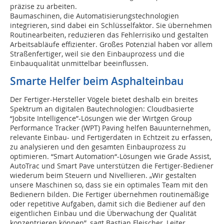
präzise zu arbeiten.
Baumaschinen, die Automatisierungstechnologien
integrieren, sind dabei ein Schlüsselfaktor. Sie übernehmen
Routine­arbeiten, reduzieren das Fehlerrisiko und gestalten
Arbeitsabläufe effizienter. Großes Potenzial haben vor allem
Straßenfertiger, weil sie den Einbauprozess und die
Einbauqualität unmittelbar beeinflussen.
Smarte Helfer beim Asphalteinbau
Der Fertiger-Hersteller Vögele bietet deshalb ein breites
Spektrum an digitalen Bautechnologien: Cloudbasierte
“Jobsite Intelligence”-Lösungen wie der Wirtgen Group
Performance Tracker (WPT) Paving helfen Bauunternehmen,
relevante Einbau- und Fertigerdaten in Echtzeit zu erfassen,
zu analysieren und den gesamten Einbauprozess zu
optimieren. “Smart Automation“-Lösungen wie Grade Assist,
AutoTrac und Smart Pave unterstützen die Fertiger-Bediener
wiederum beim Steuern und Nivellieren. „Wir gestalten
unsere Maschinen so, dass sie ein optimales Team mit den
Bedienern bilden. Die Fertiger übernehmen routinemäßige
oder repetitive Aufgaben, damit sich die Bediener auf den
eigentlichen Einbau und die Überwachung der Qualität
konzentrieren können”, sagt Bastian Fleischer, Leiter