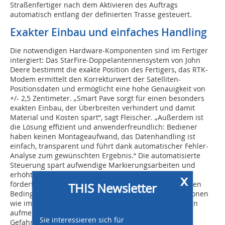
Straßenfertiger nach dem Aktivieren des Auftrags
automatisch entlang der definierten Trasse gesteuert.
Exakter Einbau und einfaches Handling
Die notwendigen Hardware-Komponenten sind im Fertiger
intergiert: Das StarFire-Doppelantennensystem von John
Deere bestimmt die exakte Position des Fertigers, das RTK-
Modem ermittelt den Korrekturwert der Satelliten-
Positionsdaten und ermöglicht eine hohe Genauigkeit von
+/- 2,5 Zentimeter. „Smart Pave sorgt für einen besonders
exakten Einbau, der Überbreiten verhindert und damit
Material und Kosten spart“, sagt Fleischer. „Außerdem ist
die Lösung effizient und anwenderfreundlich: Bediener
haben keinen Montageaufwand, das Datenhandling ist
einfach, transparent und führt dank automatischer Fehler-
Analyse zum gewünschten Ergebnis.“ Die automatisierte
Steuerung spart aufwendige Markierungsarbeiten und
erhöht die Prozesssicherheit beim Einbau. Außerdem
x
fördert sie die Sicherheit der Anwender: Bei schwierigen
THIS Newsletter
Bedingungen wie Dunkelheit oder in beengten Situationen
wie im fließenden Verkehr werden sie entlastet, können
aufmerksamer arbeiten und sich eher aus dem
Sie interessieren sich für
Gefahrenbereich zurückziehen.