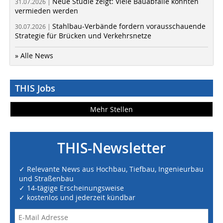
Neue Studie zeigt: Viele Bauabfälle könnten
31.07.2026 |
vermieden werden
Stahlbau-Verbände fordern vorausschauende
30.07.2026 |
Strategie für Brücken und Verkehrsnetze
» Alle News
THIS Jobs
Mehr Stellen
THIS-Newsletter
✓ Relevante News aus Hochbau, Tiefbau, Ingenieurbau
und Straßenbau
✓ 14-tägige Erscheinungsweise
✓ kostenlos und jederzeit kündbar