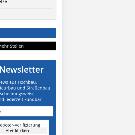
etze
Mehr Stellen
Newsletter
News aus Hochbau,
nieurbau und Straßenbau
rscheinungsweise
nd jederzeit kündbar
oboter-Verifizierung
Hier klicken