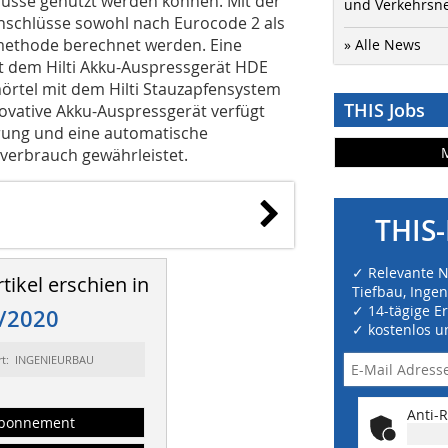
üsse genutzt werden können. Mit der
und Verkehrsn
schlüsse sowohl nach Eurocode 2 als
methode berechnet werden. Eine
» Alle News
it dem Hilti Akku-Auspressgerät HDE
örtel mit dem Hilti Stauzapfensystem
THIS Jobs
nnovative Akku-Auspressgerät verfügt
erung und eine automatische
verbrauch gewährleistet.
THIS-
✓ Relevante 
tikel erschien in
Tiefbau, Inge
✓ 14-tägige E
/2020
✓ kostenlos u
rt: INGENIEURBAU
Anti-R
bonnement