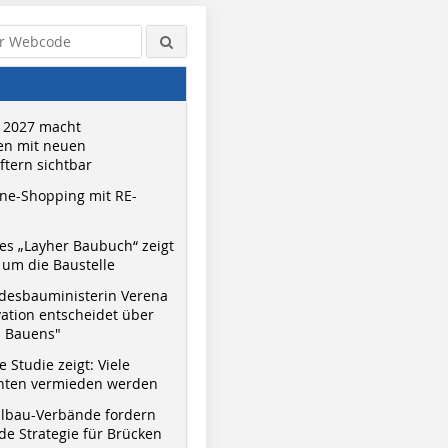
 2027 macht
n mit neuen
tern sichtbar
ne-Shopping mit RE-
s „Layher Baubuch“ zeigt
um die Baustelle
desbauministerin Verena
vation entscheidet über
s Bauens"
 Studie zeigt: Viele
nnten vermieden werden
hlbau-Verbände fordern
e Strategie für Brücken