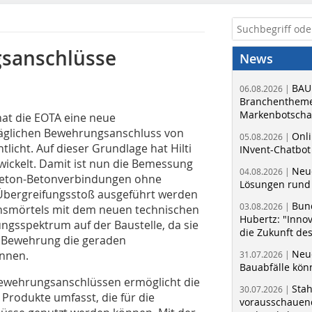
gsanschlüsse
News
BAU
06.08.2026 |
Branchentheme
Markenbotschaf
at die EOTA eine neue
äglichen Bewehrungsanschluss von
Onli
05.08.2026 |
licht. Auf dieser Grundlage hat Hilti
INvent-Chatbot
twickelt. Damit ist nun die Bemessung
Neue
04.08.2026 |
eton-Betonverbindungen ohne
Lösungen rund 
s Übergreifungsstoß ausgeführt werden
Bun
03.08.2026 |
onsmörtels mit dem neuen technischen
Hubertz: "Inno
ungsspektrum auf der Baustelle, da sie
die Zukunft de
en Bewehrung die geraden
Neue
önnen.
31.07.2026 |
Bauabfälle kö
Bewehrungsanschlüssen ermöglicht die
Sta
30.07.2026 |
i Produkte umfasst, die für die
vorausschauend