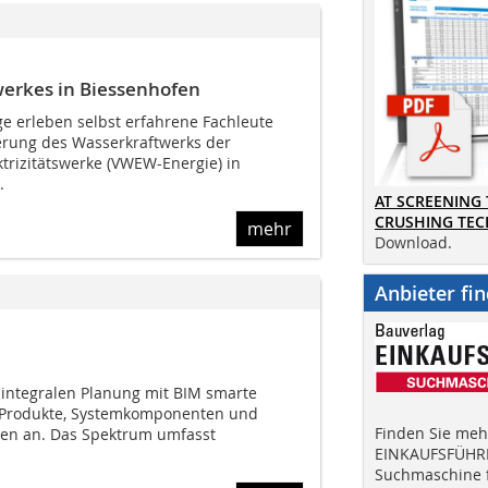
erkes in Biessenhofen
 erleben selbst erfahrene Fachleute
ierung des Wasserkraftwerks der
trizitätswerke (VWEW-Energie) in
.
AT SCREENING
CRUSHING TE
mehr
Download.
Anbieter fi
r integralen Planung mit BIM smarte
er Produkte, Systemkomponenten und
Finden Sie mehr
pen an. Das Spektrum umfasst
EINKAUFSFÜHRE
Suchmaschine f