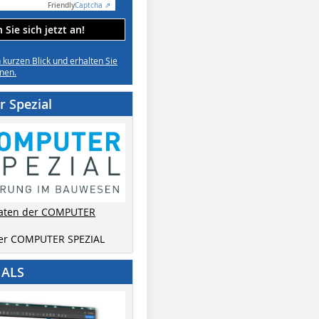
Friendly
Captcha ⇗
Sie sich jetzt an!
n kurzen Blick und erhalten Sie
nen.
 Spezial
aten der COMPUTER
der COMPUTER SPEZIAL
IALS