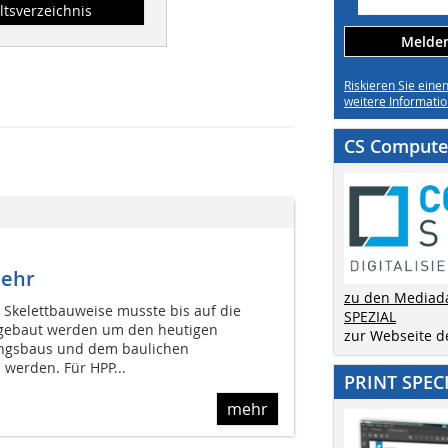
ltsverzeichnis
Melden 
Riskieren Sie eine
weitere Informatio
CS Computer
mehr
zu den Mediad
 Skelettbauweise musste bis auf die
SPEZIAL
gebaut werden um den heutigen
zur Webseite 
gsbaus und dem baulichen
werden. Für HPP...
PRINT SPEC
mehr