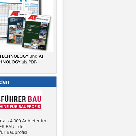
 TECHNOLOGY
und
AT
CHNOLOGY
als PDF-
nden
 als 4.000 Anbieter im
R BAU - der
ür Bauprofis!