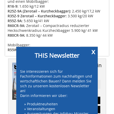
und einen Mobilbagger:
R16-9:
1.650 kg/12 kW
R25Z-9A (Zerotail – Kurzheckbagger):
2.450 kg/17,2 kW
R35Z-9 Zerotail – Kurzheckbagger:
3.500 kg/20 kW
R55Z-9A:
5.650 kg/41 kW
R60CR-9A:
Zerotail – Compactradius reduzierter
Heckschwenkradius Kurzheckbagger 5.900 kg/ 41 kW
R80CR-9A:
8.350 kg/ 44 kW
Mobilbagger:
x
R55W-9A:
5.550 kg/42 kW
THIS Newsletter
Dieser Artikel erschien in
Sie interessieren sich für
THIS 08/2014
Fachinformationen zum nachhaltigen und
wirtschaftlichen Bauen? Dann melden Sie
Ressort: GALABAU
sich zu unserem kostenlosen Newsletter
an!
Darin informieren wir über:
Abonnement
» Produktneuheiten
» Veranstaltungen
Inhaltsverzeichnis
» Auswertungen der Infobau Münster