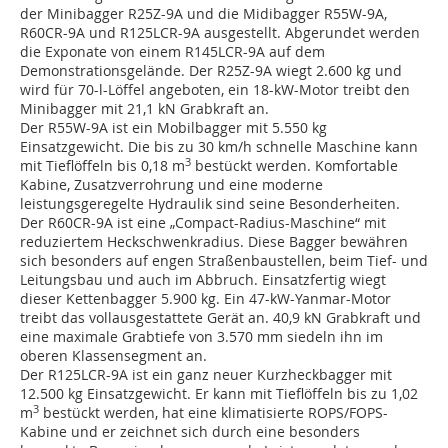
der Minibagger R25Z-9A und die Midibagger R55W-9A,
R60CR-9A und R125LCR-9A ausgestellt. Abgerundet werden
die Exponate von einem R145LCR-9A auf dem
Demonstrationsgelände. Der R25Z-9A wiegt 2.600 kg und
wird für 70-l-Löffel angeboten, ein 18-kW-Motor treibt den
Minibagger mit 21,1 kN Grabkraft an.
Der R55W-9A ist ein Mobilbagger mit 5.550 kg
Einsatzgewicht. Die bis zu 30 km/h schnelle Maschine kann
3
mit Tieflöffeln bis 0,18 m
bestückt werden. Komfortable
Kabine, Zusatzverrohrung und eine moderne
leistungsgeregelte Hydraulik sind seine Besonderheiten.
Der R60CR-9A ist eine „Compact-Radius-Maschine“ mit
reduziertem Heckschwenkradius. Diese Bagger bewähren
sich besonders auf engen Straßenbaustellen, beim Tief- und
Leitungsbau und auch im Abbruch. Einsatzfertig wiegt
dieser Kettenbagger 5.900 kg. Ein 47-kW-Yanmar-Motor
treibt das vollausgestattete Gerät an. 40,9 kN Grabkraft und
eine maximale Grabtiefe von 3.570 mm siedeln ihn im
oberen Klassensegment an.
Der R125LCR-9A ist ein ganz neuer Kurzheckbagger mit
12.500 kg Einsatzgewicht. Er kann mit Tieflöffeln bis zu 1,02
3
m
bestückt werden, hat eine klimatisierte ROPS/FOPS-
Kabine und er zeichnet sich durch eine besonders