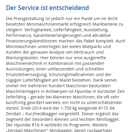
Der Service ist entscheidend
Die Preisgestaltung ist jedoch nur ein Punkt um im dicht
besetzten Minimaschinenmarkt erfolgreich Marktanteile zu
steigern. Verfügbarkeit, Lieferfähigkeit, Ausstattung,
Performance, Garantieverlängerungen und attraktive
Finanzierungskonditionen machen das Paket komplett. Auch
Minimaschinen unterliegen bei vielen Mietparks und
Kunden der genauen Analyse von Verbrauch und
Wartungskosten. Hier können nur eine ausgereifte
Maschinentechnik in Kombination mit passenden
Ausrüstungen, einer umfassenden und schnellen
Ersatzteilversorgung, Schulungsmaßnahmen und der
zügigen Lieferfähigkeit am Markt bestehen. Dank seines
immer mit mehreren hundert Maschinen bestückten
Maschinenlagers in Antwerpen ist Hyundai in kürzester Zeit
lieferfähig – gerade bei kleineren Maschinen, die oft sehr
kurzfristig geordert werden, ein nicht zu unterschätzender
Vorteil. Ende 2014 wird der 1.750 kg wiegende R17Z-9A
Zerotail – Kurzheckbagger vorgestellt. Dieser ergänzt das
Segment der besonders kleinen und leichten Minibagger.
Der Hyundai R16-9 verbleibt im Programm. Weitere
„Zerotail-Maschinen“, Minibagger, deren rückwärtiger