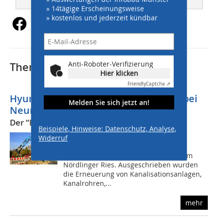
» 14tägige Erscheinungsweise
» kostenlos und jederzeit kündbar
Anti-Roboter-Verifizierung
Thematisch passende Artikel:
Hier klicken
Friendly
Captcha ⇗
Hyundai-Kurzheckbagger im Einsatz bei
Melden Sie sich jetzt an!
Neureiter
Der “Blaue Riese” im Kanalbau
Beispiele, Hinweise: Datenschutz, Analyse,
Auftraggeber für eine umfassende
Widerruf
Kanalsanierung ist die Gemeinde
Marktoffingen in Bayrisch Schwaben im
Nördlinger Ries. Ausgeschrieben wurden
die Erneuerung von Kanalisationsanlagen,
Kanalrohren,...
mehr