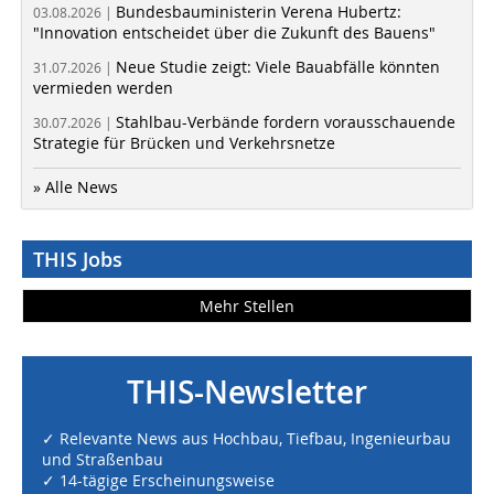
Bundesbauministerin Verena Hubertz:
03.08.2026 |
"Innovation entscheidet über die Zukunft des Bauens"
Neue Studie zeigt: Viele Bauabfälle könnten
31.07.2026 |
vermieden werden
Stahlbau-Verbände fordern vorausschauende
30.07.2026 |
Strategie für Brücken und Verkehrsnetze
» Alle News
THIS Jobs
Mehr Stellen
THIS-Newsletter
✓ Relevante News aus Hochbau, Tiefbau, Ingenieurbau
und Straßenbau
✓ 14-tägige Erscheinungsweise