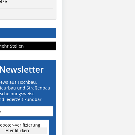
etze
Mehr Stellen
Newsletter
News aus Hochbau,
nieurbau und Straßenbau
rscheinungsweise
nd jederzeit kündbar
oboter-Verifizierung
Hier klicken