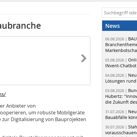
Baubranche
News
BAU
06.08.2026 |
Branchentheme
Markenbotschaf
Onli
05.08.2026 |
INvent-Chatbot
Neue
04.08.2026 |
Lösungen rund 
Bun
03.08.2026 |
ns/
Hubertz: "Inno
die Zukunft de
er Anbieter von
Neue
kooperieren, um robuste Mobilgeräte
31.07.2026 |
Bauabfälle kö
zur Digitalisierung von Bauprojekten
Sta
30.07.2026 |
vorausschauend