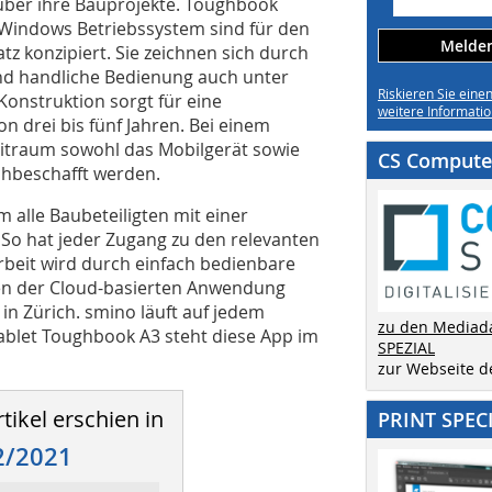
e über ihre Bauprojekte. Toughbook
 Windows Betriebssystem sind für den
Melden 
z konzipiert. Sie zeichnen sich durch
 und handliche Bedienung auch unter
Riskieren Sie eine
Konstruktion sorgt für eine
weitere Informatio
n drei bis fünf Jahren. Bei einem
eitraum sowohl das Mobilgerät sowie
CS Computer
chbeschafft werden.
 alle Baubeteiligten mit einer
 So hat jeder Zugang zu den relevanten
beit wird durch einfach bedienbare
ten der Cloud-basierten Anwendung
in Zürich. smino läuft auf jedem
zu den Mediad
ablet Toughbook A3 steht diese App im
SPEZIAL
zur Webseite 
tikel erschien in
PRINT SPEC
2/2021