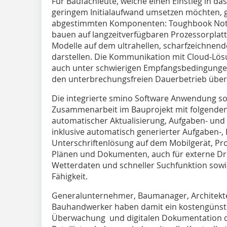
Für Baufachleute, welche einen Einstieg in d
geringem Initialaufwand umsetzen möchten, gi
abgestimmten Komponenten: Toughbook Note
bauen auf langzeitverfügbaren Prozessorplat
Modelle auf dem ultrahellen, scharfzeichnende
darstellen. Die Kommunikation mit Cloud-Lös
auch unter schwierigen Empfangsbedingungen s
den unterbrechungsfreien Dauerbetrieb über d
Die integrierte smino Software Anwendung sor
Zusammenarbeit im Bauprojekt mit folgenden
automatischer Aktualisierung, Aufgaben- u
inklusive automatisch generierter Aufgaben-, 
Unterschriftenlösung auf dem Mobilgerät, Pro
Plänen und Dokumenten, auch für externe Druc
Wetterdaten und schneller Suchfunktion sowie
Fähigkeit.
Generalunternehmer, Baumanager, Architekte
Bauhandwerker haben damit ein kostengünstig
Überwachung und digitalen Dokumentation des