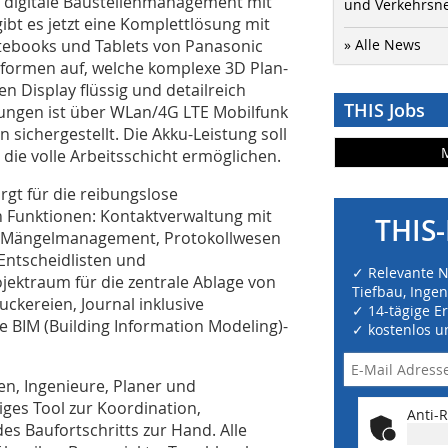
as digitale Baustellenmanagement mit
und Verkehrsn
bt es jetzt eine Komplettlösung mit
books und Tablets von Panasonic
» Alle News
tformen auf, welche komplexe 3D Plan-
n Display flüssig und detailreich
THIS Jobs
ungen ist über WLan/4G LTE Mobilfunk
ichergestellt. Die Akku-Leistung soll
ie volle Arbeitsschicht ermöglichen.
gt für die reibungslose
 Funktionen: Kontaktverwaltung mit
THIS-
nd Mängelmanagement, Protokollwesen
Entscheidlisten und
✓ Relevante 
jektraum für die zentrale Ablage von
Tiefbau, Inge
kereien, Journal inklusive
✓ 14-tägige E
 BIM (Building Information Modeling)-
✓ kostenlos u
n, Ingenieure, Planer und
es Tool zur Koordination,
Anti-R
 Baufortschritts zur Hand. Alle