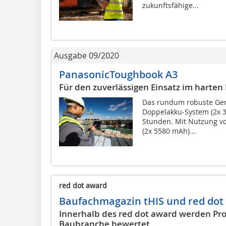
zukunftsfähige...
Ausgabe 09/2020
PanasonicToughbook A3
Für den zuverlässigen Einsatz im harten
Das rundum robuste Gerä
Doppelakku-System (2x 3
Stunden. Mit Nutzung vo
(2x 5580 mAh)...
red dot award
Baufachmagazin tHIS und red dot
Innerhalb des red dot award werden Pr
Baubranche bewertet