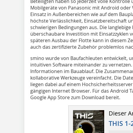
Beteiligten haben so jederzeit volle Kontroll
Mobilgeräte von Panasonic mit Android oder
Einsatz in Außenbereichen wie auf dem Bauplat
höchste Verlässlichkeit, Einsatzbereitschaft
schwierigen Bedingungen aus. Die langlebige 
überschaubare Investition mit Einsatzzyklen vo
späteren Ausbau der Flotte kann in diesem Z
auch das zertifizierte Zubehör problemlos na
smino wurde von Baufachleuten entwickelt, um
intuitiven Software miteinander zu vernetzen.
Informationen im Bauablauf. Die Zusammenar
kollaborative Werkzeuge vereinfacht. Die Da
liegen dabei auf einem Hochsicherheitsserver 
gängigen Internet Browser. Für das Android T
Google App Store zum Download bereit.
Dieser Ar
THIS 1-