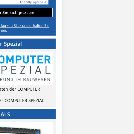
Friendly
Captcha ⇗
Sie sich jetzt an!
n kurzen Blick und erhalten Sie
nen.
 Spezial
aten der COMPUTER
der COMPUTER SPEZIAL
IALS