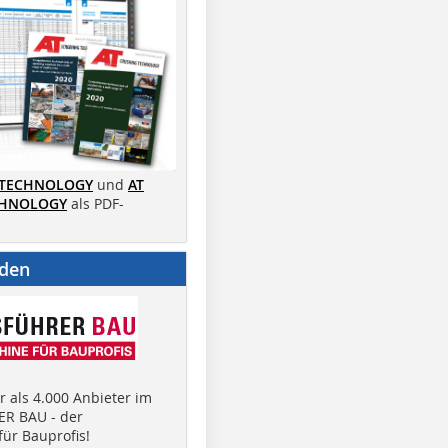
 TECHNOLOGY
und
AT
CHNOLOGY
als PDF-
nden
 als 4.000 Anbieter im
R BAU - der
ür Bauprofis!