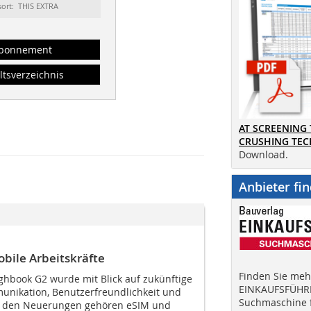
sort: THIS EXTRA
bonnement
ltsverzeichnis
AT SCREENING
CRUSHING TE
Download.
Anbieter fi
obile Arbeitskräfte
Finden Sie mehr
hbook G2 wurde mit Blick auf zukünftige
EINKAUFSFÜHRE
nikation, Benutzerfreundlichkeit und
Suchmaschine f
Zu den Neuerungen gehören eSIM und