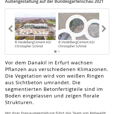
Außengestaltung auf der Bundesgartenschau 2021
© HeidelbergCement AG/
© HeidelbergCement AG/
© Heide
Christopher Schmid
Christopher Schmid
Christo
Vor dem Danakil in Erfurt wachsen
Pflanzen aus verschiedenen Klimazonen.
Die Vegetation wird von weißen Ringen
aus Sichtbeton umrandet. Die
segmentierten Betonfertigteile sind im
Boden eingelassen und zeigen florale
Strukturen.
Mit ihrer Freiraumgestaltung führt das Team von Rehwaldt