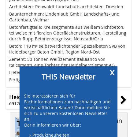
Architekten: Rehwaldt Landschaftsarchitekten, Dresden
Baunternehmen: Lindenlaub GmbH Landschafts- und
Gartenbau, Weimar
Betonfertigteile: Kreissegmente aus weißem Sichtbeton,
teilweise mit floralen Oberflächenstrukturen, Herstellung
durch Rupp Betonerzeugnisse, Neustadt/Orla
Beton: 110 m³ selbstverdichtender Spezialbeton SVB von
Heidelberger Beton GmbH, Region Nord-Ost
Zement: 50 Tonnen Weißzement ItalBianco von
Italcementi, eine Tochter der HeidelbergCement AG
x
Lieferwerk: Heidelberger Beton GmbH, Saalfeld
THIS Newsletter
Fertigstellung: April 2021
Sie interessieren sich für
HeidelbergCement AG
Fachinformationen zum nachhaltigen und
69120 Heidelberg
wirtschaftlichen Bauen? Dann melden Sie
sich zu unserem kostenlosen Newsletter
an!
Dieser Artikel erschien in
Darin informieren wir über:
THIS 10/2021
» Produktneuheiten