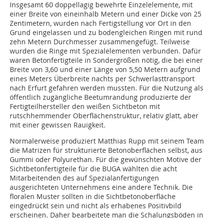
Insgesamt 60 doppellagig bewehrte Einzelelemente, mit
einer Breite von eineinhalb Metern und einer Dicke von 25
Zentimetern, wurden nach Fertigstellung vor Ort in den
Grund eingelassen und zu bodengleichen Ringen mit rund
zehn Metern Durchmesser zusammengefügt. Teilweise
wurden die Ringe mit Spezialelementen verbunden. Dafür
waren Betonfertigteile in Sondergrößen nötig, die bei einer
Breite von 3,60 und einer Länge von 5,50 Metern aufgrund
eines Meters Überbreite nachts per Schwerlasttransport
nach Erfurt gefahren werden mussten. Für die Nutzung als
öffentlich zugängliche Beetumrandung produzierte der
Fertigteilhersteller den weißen Sichtbeton mit
rutschhemmender Oberflächenstruktur, relativ glatt, aber
mit einer gewissen Rauigkeit.
Normalerweise produziert Matthias Rupp mit seinem Team
die Matrizen für strukturierte Betonoberflächen selbst, aus
Gummi oder Polyurethan. Für die gewünschten Motive der
Sichtbetonfertigteile für die BUGA wählten die acht
Mitarbeitenden des auf Spezialanfertigungen
ausgerichteten Unternehmens eine andere Technik. Die
floralen Muster sollten in die Sichtbetonoberfläche
eingedrückt sein und nicht als erhabenes Positivbild
erscheinen. Daher bearbeitete man die Schalungsböden in