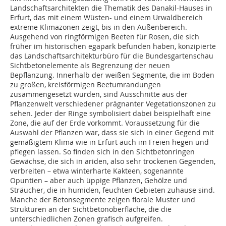
Landschaftsarchitekten die Thematik des Danakil-Hauses in
Erfurt, das mit einem Wüsten- und einem Urwaldbereich
extreme Klimazonen zeigt, bis in den Außenbereich.
Ausgehend von ringförmigen Beeten für Rosen, die sich
früher im historischen egapark befunden haben, konzipierte
das Landschaftsarchitekturbüro für die Bundesgartenschau
Sichtbetonelemente als Begrenzung der neuen
Bepflanzung. Innerhalb der weißen Segmente, die im Boden
zu großen, kreisförmigen Beetumrandungen
zusammengesetzt wurden, sind Ausschnitte aus der
Pflanzenwelt verschiedener prägnanter Vegetationszonen zu
sehen. Jeder der Ringe symbolisiert dabei beispielhaft eine
Zone, die auf der Erde vorkommt. Voraussetzung für die
Auswahl der Pflanzen war, dass sie sich in einer Gegend mit
gemäßigtem Klima wie in Erfurt auch im Freien hegen und
pflegen lassen. So finden sich in den Sichtbetonringen
Gewächse, die sich in ariden, also sehr trockenen Gegenden,
verbreiten – etwa winterharte Kakteen, sogenannte
Opuntien – aber auch üppige Pflanzen, Gehölze und
Sträucher, die in humiden, feuchten Gebieten zuhause sind.
Manche der Betonsegmente zeigen florale Muster und
Strukturen an der Sichtbetonoberfläche, die die
unterschiedlichen Zonen grafisch aufgreifen.