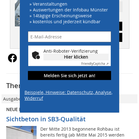
» Veranstaltungen
Ressort: GALABAU
» Auswertungen der Infobau Münster
» 14tägige Erscheinungsweise
» kostenlos und jederzeit kündbar
Abonnement
Inhaltsverzeichnis
Anti-Roboter-Verifizierung
Hier klicken
Friendly
Captcha ⇗
Melden Sie sich jetzt an!
Thematisch passende Artikel:
Beispiele, Hinweise: Datenschutz, Analyse,
Widerruf
Ausgabe 07/2014
NEUE KLINIK FÜR ALTERSPSYCHIATRIE
Sichtbeton in SB3-Qualität
Der Mitte 2013 begonnene Rohbau ist
bereits fertig (ab Mitte Mai 2015 werden