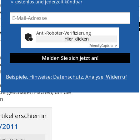
» kostenlos und jederzeit kündbar
che, die neben einem erhöhten
widerstand vorweisen kann. Der neue
sintervalle zu verlängern. Dank des
 Lebensdauer des Objekts, und das bei
A
ährend der gesamten Nutzungsdauer.
Anti-Roboter-Verifizierung
ung kann das Bauteil zudem
Hier klicken
Friendly
Captcha ⇗
tige Herstellung, und er wird unter
Melden Sie sich jetzt an!
aus sorgsam ausgewählten und
ie Auslieferung wird intensiv von
Beispiele, Hinweise: Datenschutz, Analyse, Widerruf
auf der Baustelle ist unproblematisch.
ühzeitig einsetzenden und intensiven
ht geschalten Flächen, um die
.n
tikel erschien in
/2011
ssort: Kanalbau