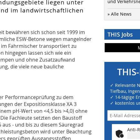
ndungsgebiete liegen unter
und Verkehrsn
nd im landwirtschaftlichen
» Alle News
it bewähren sich schon seit 1999 im
THIS Jobs
ömmliche ESW-Betone wegen mangelnder
 im Fahrmischer transportiert zu
 hingegen lassen sich wie ein
pumpen und ohne Zusatzaufwand
ng, die viele neue bauliche
THIS-
✓ Relevante 
Tiefbau, Inge
er Performanceprüfung zu dem
✓ 14-tägige E
✓ kostenlos u
ungen der Expositionsklasse XA 3
nem pH-Wert von <4,5 bis >4,0) ohne
 Die Fachleute setzten den Baustoff
 aus - und bis zu diesem Säuregrad
Anti-R
ochleistungsbeton wird unter Beachtung
rs geprüften Ausgangsstoffen