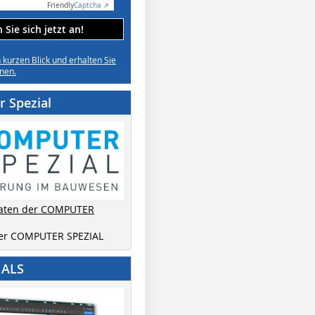
Friendly
Captcha ⇗
Sie sich jetzt an!
n kurzen Blick und erhalten Sie
nen.
 Spezial
aten der COMPUTER
der COMPUTER SPEZIAL
IALS