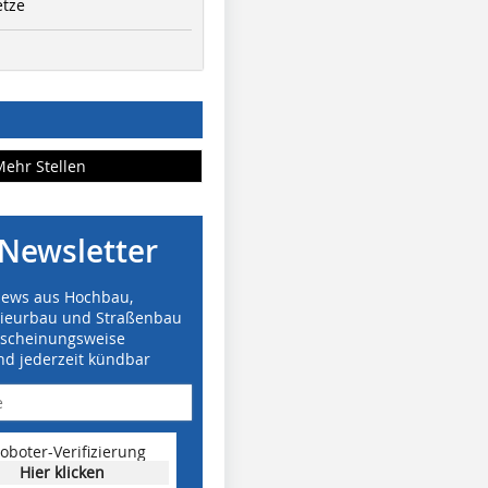
etze
Mehr Stellen
Newsletter
News aus Hochbau,
nieurbau und Straßenbau
rscheinungsweise
nd jederzeit kündbar
oboter-Verifizierung
Hier klicken