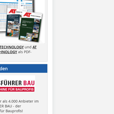
 TECHNOLOGY
und
AT
CHNOLOGY
als PDF-
nden
 als 4.000 Anbieter im
R BAU - der
ür Bauprofis!