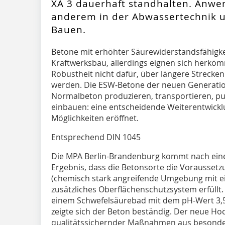
XA 3 dauerhaft standhalten. Anwe
anderem in der Abwassertechnik u
Bauen.
Betone mit erhöhter Säurewiderstandsfähigke
Kraftwerksbau, allerdings eignen sich herk
Robustheit nicht dafür, über längere Strecken
werden. Die ESW-Betone der neuen Generation
Normalbeton produzieren, transportieren, 
einbauen: eine entscheidende Weiterentwicklu
Möglichkeiten eröffnet.
Entsprechend DIN 1045
Die MPA Berlin-Brandenburg kommt nach ein
Ergebnis, dass die Betonsorte die Voraussetz
(chemisch stark angreifende Umgebung mit ei
zusätzliches Oberflächenschutzsystem erfüllt.
einem Schwefelsäurebad mit dem pH-Wert 3,5
zeigte sich der Beton beständig. Der neue H
qualitätssichernder Maßnahmen aus besonde