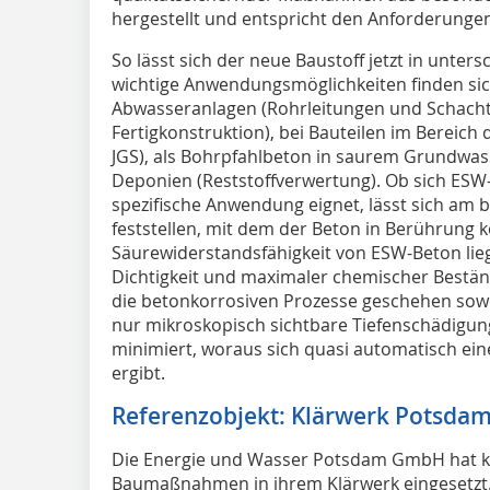
hergestellt und entspricht den Anforderungen
So lässt sich der neue Baustoff jetzt in unter
wichtige Anwendungsmöglichkeiten finden sic
Abwasseranlagen (Rohrleitungen und Schacht
Fertigkonstruktion), bei Bauteilen im Bereic
JGS), als Bohrpfahlbeton in saurem Grundwas
Deponien (Reststoffverwertung). Ob sich ESW
spezifische Anwendung eignet, lässt sich am
feststellen, mit dem der Beton in Berührung
Säurewiderstandsfähigkeit von ESW-Beton lie
Dichtigkeit und maximaler chemischer Bestän
die betonkorrosiven Prozesse geschehen sow
nur mikroskopisch sichtbare Tiefenschädigun
minimiert, woraus sich quasi automatisch ein
ergibt.
Referenzobjekt: Klärwerk Potsda
Die Energie und Wasser Potsdam GmbH hat k
Baumaßnahmen in ihrem Klärwerk eingesetzt.