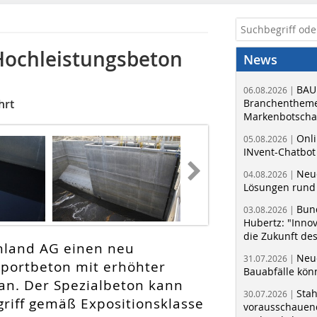
Hochleistungsbeton
News
BAU
06.08.2026 |
hrt
Branchentheme
Markenbotschaf
Onli
05.08.2026 |
INvent-Chatbot
Neue
04.08.2026 |
Lösungen rund 
Bun
03.08.2026 |
Hubertz: "Inno
die Zukunft de
chland AG einen neu
Neue
31.07.2026 |
portbeton mit erhöhter
Bauabfälle kö
an. Der Spezialbeton kann
Sta
30.07.2026 |
riff gemäß Expositionsklasse
vorausschauend