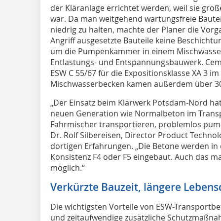
der Kläranlage errichtet werden, weil sie g
war. Da man weitgehend wartungsfreie Bauteil
niedrig zu halten, machte der Planer die Vo
Angriff ausgesetzte Bauteile keine Beschichtun
um die Pumpenkammer in einem Mischwasser
Entlastungs- und Entspannungsbauwerk. Ceme
ESW C 55/67 für die Expositionsklasse XA 3 im
Mischwasserbecken kamen außerdem über 3
„Der Einsatz beim Klärwerk Potsdam-Nord hat 
neuen Generation wie Normalbeton im Trans
Fahrmischer transportieren, problemlos pump
Dr. Rolf Silbereisen, Director Product Techn
dortigen Erfahrungen. „Die Betone werden in
Konsistenz F4 oder F5 eingebaut. Auch das mas
möglich.“
Verkürzte Bauzeit, längere Leben
Die wichtigsten Vorteile von ESW-Transportbe
und zeitaufwendige zusätzliche Schutzmaßn