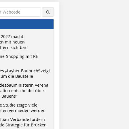
 2027 macht
n mit neuen
tern sichtbar
ne-Shopping mit RE-
s „Layher Baubuch“ zeigt
um die Baustelle
desbauministerin Verena
vation entscheidet über
s Bauens"
 Studie zeigt: Viele
nnten vermieden werden
hlbau-Verbände fordern
e Strategie für Brücken