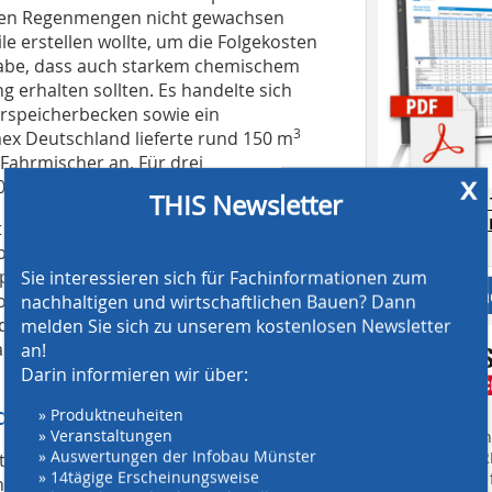
roßen Regenmengen nicht gewachsen
e erstellen wollte, um die Folgekosten
rgabe, dass auch starkem chemischem
g erhalten sollten. Es handelte sich
speicherbecken sowie ein
3
x Deutschland lieferte rund 150 m
 Fahrmischer an. Für drei
x
3
000 m
C 35/45 zum Einsatz.
THIS Newsletter
AT SCREENING
CRUSHING TE
gezeigt, dass sich die ESW-Betone der
Download.
portbetonwerk produzieren, im
en und einbauen lassen“, berichtet
Sie interessieren sich für Fachinformationen zum
Anbieter fi
ology bei Cemex Deutschland über die
nachhaltigen und wirtschaftlichen Bauen? Dann
 der für den Verarbeiter angenehmen
melden Sie sich zu unserem kostenlosen Newsletter
chinelle Glätten der Oberfläche ist
an!
Darin informieren wir über:
sdauer
» Produktneuheiten
» Veranstaltungen
Finden Sie mehr
» Auswertungen der Infobau Münster
EINKAUFSFÜHRE
ton: Der Bauherr erspart sich kosten-
» 14tägige Erscheinungsweise
Suchmaschine f
ahmen. Bauplanung und -ausführung