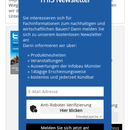
Wiegeeinrichtungen mit einzubinden. Dadurch können
wir die nötige Transparenz schaffen, die vom
Unternehmer gefordert wird.
Sie interessieren sich für
Fachinformationen zum nachhaltigen und
wirtschaftlichen Bauen? Dann melden Sie
Dieser Artikel erschien in
sich zu unserem kostenlosen Newsletter
an!
THIS 08/2013
Darin informieren wir über:
TITELSTORY
» Produktneuheiten
3D-Positionierung im Straßenbau
» Veranstaltungen
» Auswertungen der Infobau Münster
TIEFBAU
» 14tägige Erscheinungsweise
Minimierte Baugrundrisiken
» kostenlos und jederzeit kündbar
HOCHBAU
Energieeffiziente KfW-70-Häuser
BAUWIRTSCHAFT
Anti-Roboter-Verifizierung
Chancen durch Prozessoptimierung
Hier klicken
Friendly
Captcha ⇗
Ressort: Baumaschinen
Melden Sie sich jetzt an!
Abonnement
Inhaltsverzeichnis