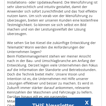
Installations- oder Updateaufwand. Die Menüführung ist
sehr übersichtlich und intuitiv gestaltet, damit der
Anwender sich sofort zurechtfindet und das Tool effektiv
nutzen kann. Um sich vorab von der Menüführung zu
überzeugen, bieten wir unseren Kunden eine kostenfreie
Testmöglichkeit. So können sie sich selbst ein Bild
machen und von der Leistungsvielfalt der Lösung
überzeugen.
Wie sehen Sie bei Kiesel die zukünftige Entwicklung der
Telematik? Worin werden die Anforderungen der
Unternehmen liegen?
Beim Flottenmanagement stehen wir meiner Ansicht
nach in der Bau- und Umschlagbranche am Anfang der
Entwicklung. Derzeit legen viele Unternehmen den Fokus
auf die Information der Standorte und Betriebsstunden.
Doch die Technik bietet mehr. Unsere Vision und
Intention ist es, die Unternehmen mit Hilfe unserer
Lösungen effektiver und besser zu machen. Es wird in
Zukunft immer stärker darauf ankommen, relevante
Kennzahlen der Maschinen und Fahrzeuge zu liefern.
Darüber hinaus gilt es, ein passendes
x
Mitarbeitermanagement zu integrieren und weitere
THIS Newsletter
Objekte wie Anbaugeräte und Maschinenzubehör wie