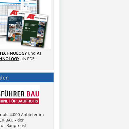
 TECHNOLOGY
und
AT
CHNOLOGY
als PDF-
nden
 als 4.000 Anbieter im
R BAU - der
ür Bauprofis!