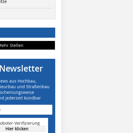
etze
Mehr Stellen
Newsletter
News aus Hochbau,
nieurbau und Straßenbau
rscheinungsweise
nd jederzeit kündbar
oboter-Verifizierung
Hier klicken