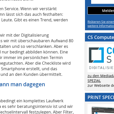
en Service. Wenn wir verstärkt
Melden 
n lässt sich das auch festhalten:
Leute. Gibt es einen Trend, werden
Riskieren Sie eine
weitere Informatio
r mit der Digitalisierung
CS Computer
ss wir mit überschaubaren Aufwand 80
talten und so verschlanken. Aber es
 nur bedingt abbilden können. Eine
r immer im persönlichen Termin
gutachten. Aber die Checkliste wird
 Smartphone erstellt, und das
e und an den Kunden übermittelt.
zu den Mediad
SPEZIAL
 kann man dagegen
zur Webseite 
PRINT SPEC
bedingt ein komplettes Laufwerk
a es sehr beratungsintensiv ist und wir
hselintervall festzulegen. Aber Filter,