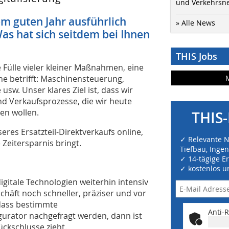
und Verkehrsn
em guten Jahr ausführlich
» Alle News
as hat sich seitdem bei Ihnen
THIS Jobs
 Fülle vieler kleiner Maßnahmen, eine
he betrifft: Maschinensteuerung,
 usw. Unser klares Ziel ist, dass wir
nd Verkaufsprozesse, die wir heute
ten wollen.
THIS-
eres Ersatzteil-Direktverkaufs online,
✓ Relevante 
Zeitersparnis bringt.
Tiefbau, Inge
✓ 14-tägige E
✓ kostenlos u
itale Technologien weiterhin intensiv
chäft noch schneller, präziser und vor
, dass bestimmte
Anti-R
gurator nachgefragt werden, dann ist
ückschlusse zieht.