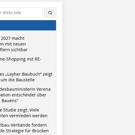
 2027 macht
n mit neuen
tern sichtbar
ne-Shopping mit RE-
s „Layher Baubuch“ zeigt
um die Baustelle
desbauministerin Verena
vation entscheidet über
s Bauens"
 Studie zeigt: Viele
nnten vermieden werden
hlbau-Verbände fordern
e Strategie für Brücken