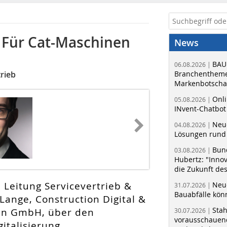
 Für Cat-Maschinen
News
BAU
06.08.2026 |
rieb
Branchentheme
Markenbotschaf
Onli
05.08.2026 |
INvent-Chatbot
Neue
04.08.2026 |
Lösungen rund 
Bun
03.08.2026 |
Hubertz: "Inno
die Zukunft de
Leitung Servicevertrieb &
Neue
31.07.2026 |
Bauabfälle kö
nge, Construction Digital &
Sta
en GmbH, über den
30.07.2026 |
vorausschauend
italisierung