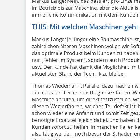
Markus Lange: Nein, das passiert pro Einzelm
im Betrieb bis zur Maschine, aber die Aktuali
immer eine Kommunikation mit dem Kunden s
THIS: Mit welchen Maschinen geht
Markus Lange: Je jünger eine Baumaschine ist
zahlreichen älteren Maschinen wollen wir So
das optimale Produkt beim Kunden zu haben.
nur „Fehler im System“, sondern auch Produk
usw. Der Kunde hat damit die Möglichkeit, mi
aktuellsten Stand der Technik zu bleiben.
Thomas Wiedemann: Parallel dazu machen wir
auch aus der Ferne eine Diagnose starten. W
Maschine abrufen, um direkt festzustellen, wa
diesem Weg erfahren, welches Teil defekt is
schon wieder eine Anfahrt und somit Zeit ge
benötigte Ersatzteil gleich dabei, und haben 
Kunden sofort zu helfen. In manchen Fällen k
also tätig werden, noch bevor der Schaden en