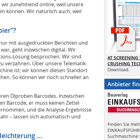
 wir zunehmend online, weil unsere
n können. Wir natürlich auch, weil
pier“?
 nur mit ausgedruckten Berichten und
war, geht inzwischen digital. Wir
tions-Lösung besprochen. Wir sind
AT SCREENING
zu verzahnen. Über unsere Telematik-
CRUSHING TE
Download.
chine ist; wir können diesen Standort
ehen. So können wir noch schneller an
Anbieter fi
eren Ölproben Barcodes. Inzwischen
en Barcode, er muss keinen Zettel
ernommen, und die Analyse-Ergebnisse
ahr – lassen sich automatisch und
Finden Sie mehr
EINKAUFSFÜHRE
rleichterung …
Suchmaschine f