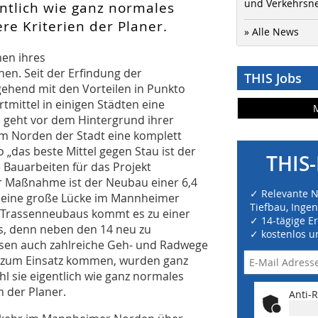
und Verkehrsn
entlich wie ganz normales
re Kriterien der Planer.
» Alle News
en ihres
en. Seit der Erfindung der
THIS Jobs
gehend mit den Vorteilen in Punkto
tmittel in einigen Städten eine
 geht vor dem Hintergrund ihrer
im Norden der Stadt eine komplett
„das beste Mittel gegen Stau ist der
THIS-
 Bauarbeiten für das Projekt
 Maßnahme ist der Neubau einer 6,4
✓ Relevante 
16 eine große Lücke im Mannheimer
Tiefbau, Inge
s Trassenneubaus kommt es zu einer
✓ 14-tägige E
, denn neben den 14 neu zu
✓ kostenlos u
üssen auch zahlreiche Geh- und Radwege
bei zum Einsatz kommen, wurden ganz
l sie eigentlich wie ganz normales
n der Planer.
Anti-R