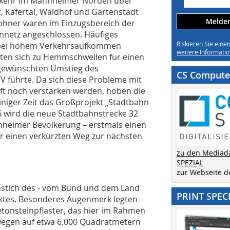
erkehr im Mannheimer Norden über
t, Käfertal, Waldhof und Gartenstadt
Melden 
wohner waren im Einzugsbereich der
netz angeschlossen. Häufiges
Riskieren Sie eine
 bei hohem Verkehrsaufkommen
weitere Informatio
lten sich zu Hemmschwellen für einen
m gewünschten Umstieg des
CS Computer
V führte. Da sich diese Probleme mit
 noch verstärken werden, hoben die
niger Zeit das Großprojekt „Stadtbahn
6 wird die neue Stadtbahnstrecke 32
heimer Bevölkerung – erstmals einen
r einen verkürzten Weg zur nächsten
zu den Mediad
SPEZIAL
zur Webseite 
nstich des - vom Bund und dem Land
PRINT SPEC
ktes. Besonderes Augenmerk legten
etonsteinpflaster, das hier im Rahmen
wegen auf etwa 6.000 Quadratmetern