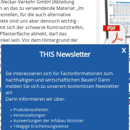
n-Neckar-Verkehr GmbH (Abteilung
en an das zu verwendende Material: „Im
stellen, für die auch alternative
nkte sind uns aber dennoch wichtig -
it sich der schwarze Kontraststreifen,
 Pflasterfläche abhebt, darf das
unkel sein. Vor dem Hintergrund der
 dass sich das Material sehr eben
x
hen bleibt. Ein weiterer Faktor: Auch
THIS Newsletter
AT SCREENING
 und rund um die Gleisanlagen eine
CRUSHING TE
Download.
 dennoch wichtig, dass die Flächen bei
wereren Fahrzeugen befahren werden
Sie interessieren sich für Fachinformationen zum
Anbieter fi
nachhaltigen und wirtschaftlichen Bauen? Dann
melden Sie sich zu unserem kostenlosen Newsletter
dhaltertechnologie
an!
Darin informieren wir über:
eit einigen Jahren bei solchen und
 CombiStabil aus dem nur wenige
» Produktneuheiten
ampertheim ein. Dieses Pflaster im
» Veranstaltungen
Finden Sie mehr
ersten Blick wie ein ganz normales
» Auswertungen der Infobau Münster
EINKAUFSFÜHRE
» 14tägige Erscheinungsweise
len Abstandhaltertechnologie spezielle
Suchmaschine f