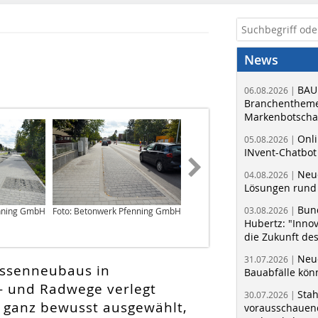
News
BAU
06.08.2026 |
Branchentheme
Markenbotschaf
Onli
05.08.2026 |
INvent-Chatbot
Neue
04.08.2026 |
Lösungen rund 
Bun
03.08.2026 |
enning GmbH
Foto: Betonwerk Pfenning GmbH
Foto: Betonwerk Pfenning GmbH
Hubertz: "Inno
die Zukunft de
Neue
31.07.2026 |
ssenneubaus in
Bauabfälle kö
 und Radwege verlegt
Sta
30.07.2026 |
n ganz bewusst ausgewählt,
vorausschauend