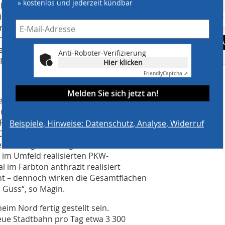
» kostenlos und jederzeit kündbar
arkeit. Verantwortlich hierfür sind
se so angeordnet sind, dass eine
dert wird. Die Fuge wird bei diesem
e Funktion als elastischer Puffer
A
es nur wenige punktuelle Kontakte
Anti-Roboter-Verifizierung
läche langfristig elastisch.
Hier klicken
Friendly
Captcha ⇗
Melden Sie sich jetzt an!
legt - die zur regelmäßigen Aufnahme
ird bei diesem System immer
e Fläche dauerhaft unsere
Beispiele, Hinweise: Datenschutz, Analyse, Widerruf
 Dank der einheitlich hellgrauen
ine ruhige Wirkung und bildet einen
e im Umfeld realisierten PKW-
 im Farbton anthrazit realisiert
nnt – dennoch wirken die Gesamtflächen
 Guss“, so Magin.
im Nord fertig gestellt sein.
eue Stadtbahn pro Tag etwa 3 300