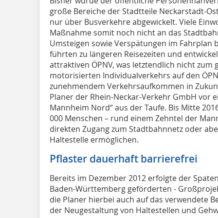
Bisher wurde der öffentliche Personennahv
große Bereiche der Stadtteile Neckarstadt-Os
nur über Busverkehre abgewickelt. Viele Ein
Maßnahme somit noch nicht an das Stadtbahn
Umsteigen sowie Verspätungen im Fahrplan
führten zu längeren Reisezeiten und entwicke
attraktiven ÖPNV, was letztendlich nicht zu
motorisierten Individualverkehrs auf den ÖPN
zunehmendem Verkehrsaufkommen in Zukunft
Planer der Rhein-Neckar-Verkehr GmbH vor ei
Mannheim Nord“ aus der Taufe. Bis Mitte 201
000 Menschen – rund einem Zehntel der Mann
direkten Zugang zum Stadtbahnnetz oder abe
Haltestelle ermöglichen.
Pflaster dauerhaft barrierefrei
Bereits im Dezember 2012 erfolgte der Spate
Baden-Württemberg geförderten - Großproje
die Planer hierbei auch auf das verwendete B
der Neugestaltung von Haltestellen und Geh