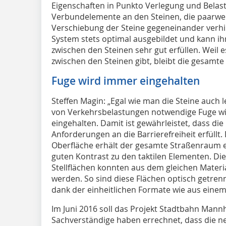
Eigenschaften in Punkto Verlegung und Belastb
Verbund­elemente an den Steinen, die paarwei
Verschiebung der Steine gegeneinander verhin
System stets optimal ausgebildet und kann ihr
zwischen den Steinen sehr gut erfüllen. Weil 
zwischen den Steinen gibt, bleibt die gesamte F
Fuge wird immer eingehalten
Steffen Magin: „Egal wie man die Steine auch 
von Verkehrsbelastungen notwendige Fuge w
eingehalten. Damit ist gewährleistet, dass di
Anforderungen an die Barrierefreiheit erfüllt.
Oberfläche erhält der gesamte Straßenraum e
guten Kontrast zu den taktilen Elementen. Di
Stellflächen konnten aus dem gleichen Material
werden. So sind diese Flächen optisch getre
dank der einheitlichen Formate wie aus einem
Im Juni 2016 soll das Projekt Stadtbahn Mannhe
Sachverständige haben errechnet, dass die n