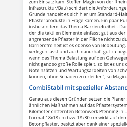
zum Einsatz kam. Steffen Magin von der Rhei
Infrastruktur/Bau) schildert die Anforderung
Grunde handelt es sich hier um Standard-Halte
Pflasterprodukte in Frage kämen. Ein paar Pu
insbesondere das Thema Barrierefreiheit. Dam
der die taktilen Elemente einfasst gut aus der
angrenzende Pflaster in der Fläche nicht zu d
Barrierefreiheit ist es ebenso von Bedeutung,
verlegen lässt und auch dauerhaft gut zu bege
wenn das Thema Belastung auf den Gehwegen
nicht ganz so große Rolle spielt, so ist es uns
Noteinsätzen und Wartungsarbeiten von sch
können, ohne Schaden zu erleiden“, so Magin.
CombiStabil mit spezieller Abstan
Genau aus diesen Gründen setzen die Planer s
ähnlichen Maßnahmen auf das Pflastersystem
Kilometer entfernten Betonwerk Pfenning in L
Format 18x18 cm bzw. 18x30 cm wirkt auf den 
Betonpflaster, besitzt aber dank einer speziel