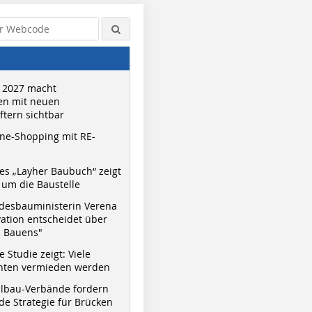
 2027 macht
n mit neuen
tern sichtbar
ne-Shopping mit RE-
s „Layher Baubuch“ zeigt
um die Baustelle
desbauministerin Verena
vation entscheidet über
s Bauens"
 Studie zeigt: Viele
nnten vermieden werden
hlbau-Verbände fordern
e Strategie für Brücken