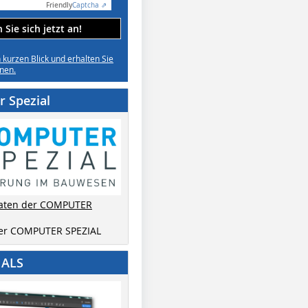
Friendly
Captcha ⇗
Sie sich jetzt an!
n kurzen Blick und erhalten Sie
nen.
 Spezial
aten der COMPUTER
der COMPUTER SPEZIAL
IALS