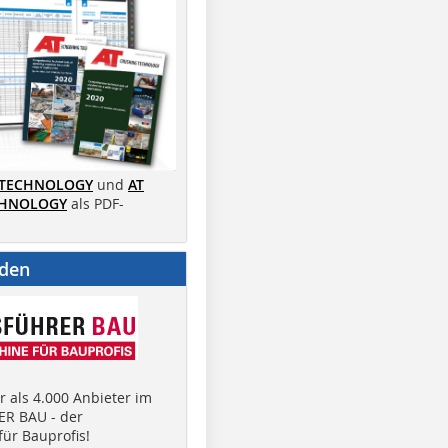
 TECHNOLOGY
und
AT
CHNOLOGY
als PDF-
nden
 als 4.000 Anbieter im
R BAU - der
ür Bauprofis!