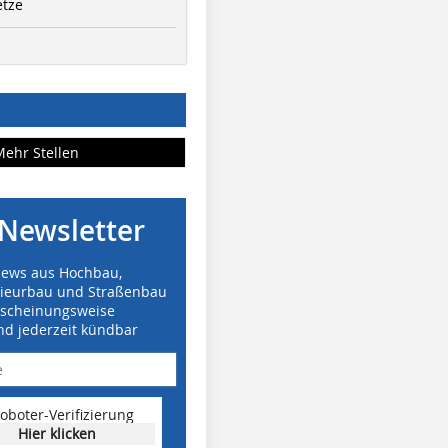
etze
Mehr Stellen
Newsletter
News aus Hochbau,
nieurbau und Straßenbau
rscheinungsweise
nd jederzeit kündbar
oboter-Verifizierung
Hier klicken