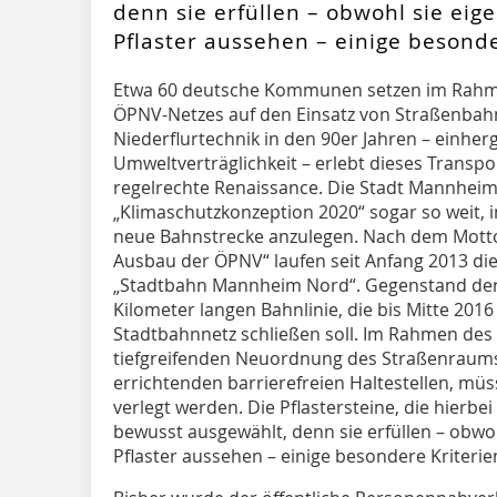
denn sie erfüllen – obwohl sie eig
Pflaster aussehen – einige besonde
Etwa 60 deutsche Kommunen setzen im Rahm
ÖPNV-Netzes auf den Einsatz von Straßenbahn
Niederflurtechnik in den 90er Jahren – einher
Umweltverträglichkeit – erlebt dieses Transpor
regelrechte Renaissance. Die Stadt Mannheim
„Klimaschutzkonzeption 2020“ sogar so weit, 
neue Bahnstrecke anzulegen. Nach dem Motto 
Ausbau der ÖPNV“ laufen seit Anfang 2013 die
„Stadtbahn Mannheim Nord“. Gegenstand der
Kilometer langen Bahnlinie, die bis Mitte 20
Stadtbahnnetz schließen soll. Im Rahmen de
tiefgreifenden Neuordnung des Straßenraums
errichtenden barrierefreien Haltestellen, m
verlegt werden. Die Pflastersteine, die hier
bewusst ausgewählt, denn sie erfüllen – obwoh
Pflaster aussehen – einige besondere Kriterie