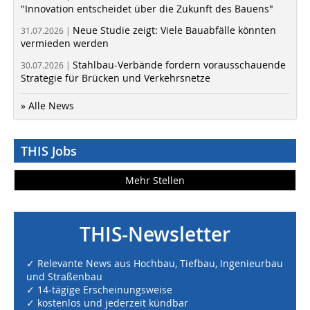
"Innovation entscheidet über die Zukunft des Bauens"
Neue Studie zeigt: Viele Bauabfälle könnten
31.07.2026 |
vermieden werden
Stahlbau-Verbände fordern vorausschauende
30.07.2026 |
Strategie für Brücken und Verkehrsnetze
» Alle News
THIS Jobs
Mehr Stellen
THIS-Newsletter
✓ Relevante News aus Hochbau, Tiefbau, Ingenieurbau
und Straßenbau
✓ 14-tägige Erscheinungsweise
✓ kostenlos und jederzeit kündbar