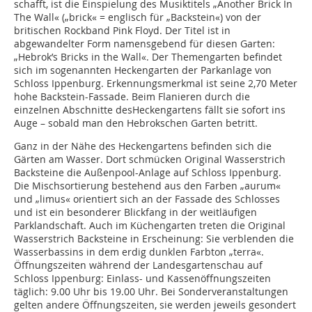
schafft, ist die Einspielung des Musiktitels „Another Brick In
The Wall« („brick« = englisch für „Backstein«) von der
britischen Rockband Pink Floyd. Der Titel ist in
abgewandelter Form namensgebend für diesen Garten:
„Hebrok’s Bricks in the Wall«. Der Themengarten befindet
sich im sogenannten Heckengarten der Parkanlage von
Schloss Ippenburg. Erkennungsmerkmal ist seine 2,70 Meter
hohe Backstein-Fassade. Beim Flanieren durch die
einzelnen Abschnitte desHeckengartens fällt sie sofort ins
Auge – sobald man den Hebrokschen Garten betritt.
Ganz in der Nähe des Heckengartens befinden sich die
Gärten am Wasser. Dort schmücken Original Wasserstrich
Backsteine die Außenpool-Anlage auf Schloss Ippenburg.
Die Mischsortierung bestehend aus den Farben „aurum«
und „limus« orientiert sich an der Fassade des Schlosses
und ist ein besonderer Blickfang in der weitläufigen
Parklandschaft. Auch im Küchengarten treten die Original
Wasserstrich Backsteine in Erscheinung: Sie verblenden die
Wasserbassins in dem erdig dunklen Farbton „terra«.
Öffnungszeiten während der Landesgartenschau auf
Schloss Ippenburg: Einlass- und Kassenöffnungszeiten
täglich: 9.00 Uhr bis 19.00 Uhr. Bei Sonderveranstaltungen
gelten andere Öffnungszeiten, sie werden jeweils gesondert