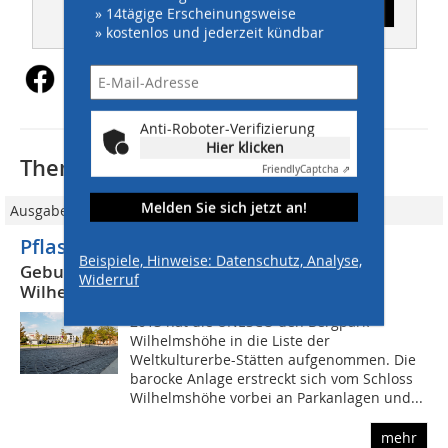
Inhaltsverzeichnis
» 14tägige Erscheinungsweise
» kostenlos und jederzeit kündbar
Anti-Roboter-Verifizierung
Hier klicken
Thematisch passende Artikel:
Friendly
Captcha ⇗
Melden Sie sich jetzt an!
Ausgabe 7-8/2019
Pflaster-Trio
Beispiele, Hinweise: Datenschutz, Analyse,
Gebundene Bauweise am Bergpark
Widerruf
Wilhelmshöhe
2013 hat die UNESCO den Bergpark
Wilhelmshöhe in die Liste der
Weltkulturerbe-Stätten aufgenommen. Die
barocke Anlage erstreckt sich vom Schloss
Wilhelmshöhe vorbei an Parkanlagen und...
mehr