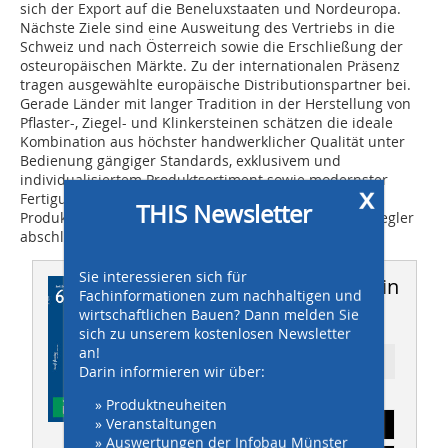
sich der Export auf die Beneluxstaaten und Nordeuropa.
Nächste Ziele sind eine Ausweitung des Vertriebs in die
Schweiz und nach Österreich sowie die Erschließung der
osteuropäischen Märkte. Zu der internationalen Präsenz
tragen ausgewählte europäische Distributionspartner bei.
Gerade Länder mit langer Tradition in der Herstellung von
Pflaster-, Ziegel- und Klinkersteinen schätzen die ideale
Kombination aus höchster handwerklicher Qualität unter
Bedienung gängiger Standards, exklusivem und
individualisiertem Produktsortiment sowie modernster
x
Fertigungstechnologie. „Wir haben sogar schon erste
THIS Newsletter
Produktanfragen aus den USA erhalten«, verrät der Ziegler
abschließend.n
Sie interessieren sich für
Dieser Artikel erschien in
Fachinformationen zum nachhaltigen und
wirtschaftlichen Bauen? Dann melden Sie
THIS 06/2010
sich zu unserem kostenlosen Newsletter
an!
Ressort: Oberflächenbefestigung
Darin informieren wir über:
» Produktneuheiten
» Veranstaltungen
Abonnement
» Auswertungen der Infobau Münster