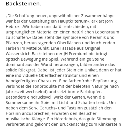
Backsteinen.
„Die Schaffung neuer, ungewöhnlicher Zusammenhänge
war bei der Gestaltung ein Hauptkriterium«, erklärt Jörn
Hebrok. „Wir haben uns dafür entschieden, mit
ursprünglichen Materialien einen natürlichen Lebensraum
zu schaffen.« Dabei steht die Symbiose von Keramik und
Pflanzen, herausragenden Oberflächen und leuchtenden
Farben im Mittelpunkt. Eine Fassade aus Original
Wasserstrich Backsteinen der JH Premiumlinie bringt
optisch Bewegung ins Spiel. Während einige Steine
dominant aus der Wand herausragen, bilden andere das
solide Rückgrat. Dabei ist jeder Stein ein Unikat, denn er hat
eine individuelle Oberflächenstruktur und einen
handgefertigten Charakter. Eine farbenfrohe Bepflanzung
verbindet die Tonprodukte mit der belebten Natur (je nach
Jahreszeit wechselnd) und setzt bunte Farbtupfer.
Besonders eindrucksvoll wirkt der Garten, wenn die
Sommersonne ihr Spiel mit Licht und Schatten treibt. Um
neben dem Seh-, Geruchs- und Tastsinn zusätzlich den
Hörsinn anzusprechen, erwarten den Besucher
musikalische Klänge. Ein Hörerlebnis, das gute Stimmung
verbreitet und gekonnt den Brückenschlag zum Klinkerstein