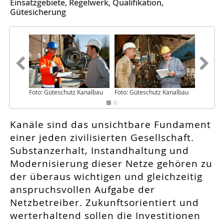
Einsatzgebiete, Regelwerk, Qualifikation,
Gütesicherung
Foto: Güteschutz Kanalbau
Foto: Güteschutz Kanalbau
Foto: Gü
Kanäle sind das unsichtbare Fundament
einer jeden zivilisierten Gesellschaft.
Substanzerhalt, Instandhaltung und
Modernisierung dieser Netze gehören zu
der überaus wichtigen und gleichzeitig
anspruchsvollen Aufgabe der
Netzbetreiber. Zukunftsorientiert und
werterhaltend sollen die Investitionen