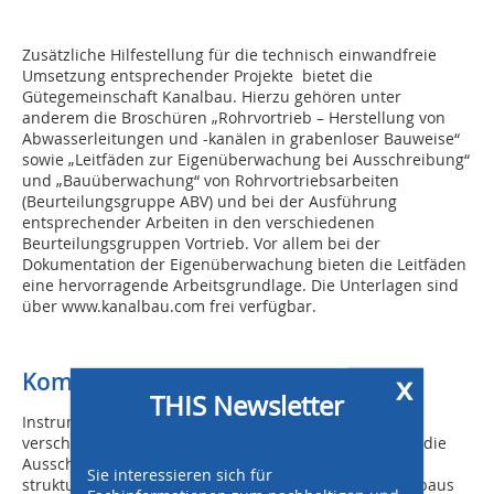
Zusätzliche Hilfestellung für die technisch einwandfreie
Umsetzung entsprechender Projekte bietet die
Gütegemeinschaft Kanalbau. Hierzu gehören unter
anderem die Broschüren „Rohrvortrieb – Herstellung von
Abwasserleitungen und -kanälen in grabenloser Bauweise“
sowie „Leitfäden zur Eigenüberwachung bei Ausschreibung“
und „Bauüberwachung“ von Rohrvortriebsarbeiten
(Beurteilungsgruppe ABV) und bei der Ausführung
entsprechender Arbeiten in den verschiedenen
Beurteilungsgruppen Vortrieb. Vor allem bei der
Dokumentation der Eigenüberwachung bieten die Leitfäden
eine hervorragende Arbeitsgrundlage. Die Unterlagen sind
über www.kanalbau.com frei verfügbar.
Komplexes Regelwerk
x
THIS Newsletter
Instrumente wie diese können dazu beitragen, die
verschiedenen Projektphasen – von der Planung über die
Ausschreibung bis zur Bauausführung – einfacher,
Sie interessieren sich für
strukturierter und im Sinne eines nachhaltigen Kanalbaus