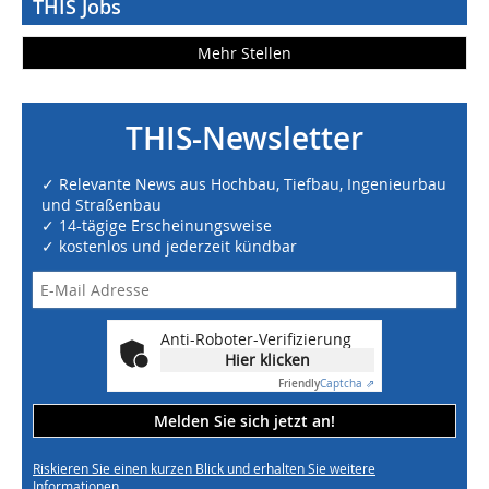
THIS Jobs
Mehr Stellen
THIS-Newsletter
✓ Relevante News aus Hochbau, Tiefbau, Ingenieurbau
und Straßenbau
✓ 14-tägige Erscheinungsweise
✓ kostenlos und jederzeit kündbar
Anti-Roboter-Verifizierung
Hier klicken
Friendly
Captcha ⇗
Melden Sie sich jetzt an!
Riskieren Sie einen kurzen Blick und erhalten Sie weitere
Informationen.