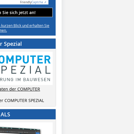
Friendly
Captcha ⇗
Sie sich jetzt an!
n kurzen Blick und erhalten Sie
nen.
 Spezial
aten der COMPUTER
der COMPUTER SPEZIAL
IALS