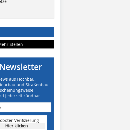
etze
Mehr Stellen
Newsletter
News aus Hochbau,
nieurbau und Straßenbau
rscheinungsweise
nd jederzeit kündbar
oboter-Verifizierung
Hier klicken