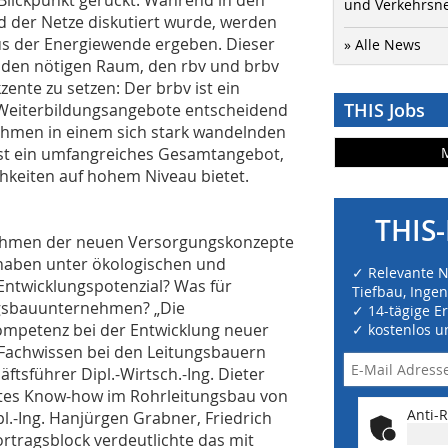
und Verkehrsn
d der Netze diskutiert wurde, werden
aus der Energiewende ergeben. Dieser
» Alle News
 den nötigen Raum, den rbv und brbv
nte zu setzen: Der brbv ist ein
THIS Jobs
e Weiterbildungsangebote entscheidend
nehmen in einem sich stark wandelnden
 ist ein umfangreiches Gesamtangebot,
hkeiten auf hohem Niveau bietet.
THIS-
 Rahmen der neuen Versorgungskonzepte
haben unter ökologischen und
✓ Relevante 
Entwicklungspotenzial? Was für
Tiefbau, Inge
ngsbauunternehmen? „Die
✓ 14-tägige E
ompetenz bei der Entwicklung neuer
✓ kostenlos u
 Fachwissen bei den Leitungsbauern
äftsführer Dipl.-Wirtsch.-Ing. Dieter
tes Know-how im Rohrleitungsbau von
Anti-R
l.-Ing. Hanjürgen Grabner, Friedrich
rtragsblock verdeutlichte das mit