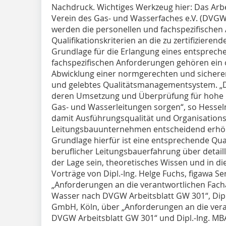
Nachdruck. Wichtiges Werkzeug hier: Das Ar
Verein des Gas- und Wasserfaches e.V. (DVG
werden die personellen und fachspezifische
Qualifikationskriterien an die zu zertifiziere
Grundlage für die Erlangung eines entspreche
fachspezifischen Anforderungen gehören ein
Abwicklung einer normgerechten und sichere
und gelebtes Qualitätsmanagementsystem. „
deren Umsetzung und Überprüfung für hohe 
Gas- und Wasserleitungen sorgen“, so Hesselm
damit Ausführungsqualität und Organisations
Leitungsbauunternehmen entscheidend erh
Grundlage hierfür ist eine entsprechende Qua
beruflicher Leitungsbauerfahrung über detail
der Lage sein, theoretisches Wissen und in die
Vorträge von Dipl.-Ing. Helge Fuchs, figawa S
„Anforderungen an die verantwortlichen Fach
Wasser nach DVGW Arbeitsblatt GW 301“, Dipl.
GmbH, Köln, über „Anforderungen an die ver
DVGW Arbeitsblatt GW 301“ und Dipl.-Ing. M