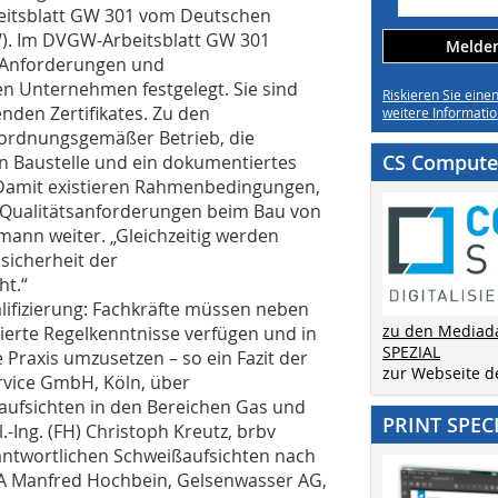
beitsblatt GW 301 vom Deutschen
W). Im DVGW-Arbeitsblatt GW 301
Melden 
n Anforderungen und
nden Unternehmen festgelegt. Sie sind
Riskieren Sie eine
nden Zertifikates. Zu den
weitere Informatio
 ordnungsgemäßer Betrieb, die
CS Computer
n Baustelle und ein dokumentiertes
Damit existieren Rahmenbedingungen,
Qualitätsanforderungen beim Bau von
ann weiter. „Gleichzeitig werden
sicherheit der
öht.“
lifizierung: Fachkräfte müssen neben
zu den Mediad
lierte Regelkenntnisse verfügen und in
SPEZIAL
 Praxis umzusetzen – so ein Fazit der
zur Webseite 
ervice GmbH, Köln, über
aufsichten in den Bereichen Gas und
PRINT SPEC
-Ing. (FH) Christoph Kreutz, brbv
antwortlichen Schweißaufsichten nach
BA Manfred Hochbein, Gelsenwasser AG,