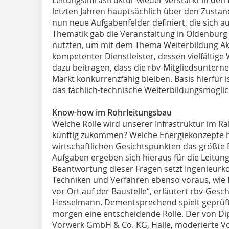
letzten Jahren hauptsächlich über den Zustan
nun neue Aufgabenfelder definiert, die sich 
Thematik gab die Veranstaltung in Oldenburg
nutzten, um mit dem Thema Weiterbildung Akze
kompetenter Dienstleister, dessen vielfältig
dazu beitragen, dass die rbv-Mitgliedsunter
Markt konkurrenzfähig bleiben. Basis hierfür
das fachlich-technische Weiterbildungsmöglic
Know-how im Rohrleitungsbau
Welche Rolle wird unserer Infrastruktur im
künftig zukommen? Welche Energiekonzepte 
wirtschaftlichen Gesichtspunkten das größte 
Aufgaben ergeben sich hieraus für die Leitu
Beantwortung dieser Fragen setzt Ingenieurk
Techniken und Verfahren ebenso voraus, wie
vor Ort auf der Baustelle“, erläutert rbv-Gesch
Hesselmann. Dementsprechend spielt geprüf
morgen eine entscheidende Rolle. Der von Dip
Vorwerk GmbH & Co. KG, Halle, moderierte Vo