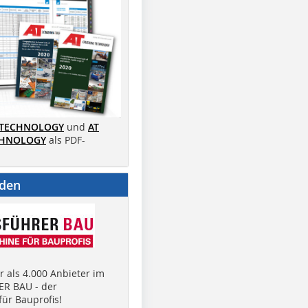
 TECHNOLOGY
und
AT
CHNOLOGY
als PDF-
nden
 als 4.000 Anbieter im
R BAU - der
ür Bauprofis!