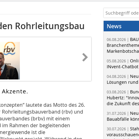
den Rohrleitungsbau
News
BAU
06.08.2026 |
Branchentheme
Markenbotschaf
Onli
05.08.2026 |
INvent-Chatbot
Neue
04.08.2026 |
Lösungen rund 
 Akzente.
Bun
03.08.2026 |
Hubertz: "Inno
die Zukunft de
onzepten“ lautete das Motto des 26.
 Rohrleitungsbauverband (rbv) und
Neue
31.07.2026 |
auverbandes (brbv) mit einem
Bauabfälle kö
d im Rahmen der begleitenden
Sta
30.07.2026 |
nergiewende ist die
vorausschauend
 Blickpunkt gerückt. Während in den