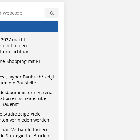
 2027 macht
n mit neuen
tern sichtbar
ne-Shopping mit RE-
s „Layher Baubuch“ zeigt
um die Baustelle
desbauministerin Verena
vation entscheidet über
s Bauens"
 Studie zeigt: Viele
nnten vermieden werden
hlbau-Verbände fordern
e Strategie für Brücken