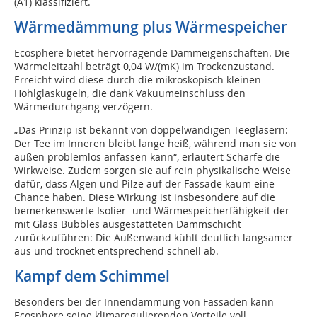
(A1) klassifiziert.
Wärmedämmung plus Wärmespeicher
Ecosphere bietet hervorragende Dämmeigenschaften. Die
Wärmeleitzahl beträgt 0,04 W/(mK) im Trockenzustand.
Erreicht wird diese durch die mikroskopisch kleinen
Hohlglaskugeln, die dank Vakuumeinschluss den
Wärmedurchgang verzögern.
„Das Prinzip ist bekannt von doppelwandigen Teegläsern:
Der Tee im Inneren bleibt lange heiß, während man sie von
außen problemlos anfassen kann“, erläutert Scharfe die
Wirkweise. Zudem sorgen sie auf rein physikalische Weise
dafür, dass Algen und Pilze auf der Fassade kaum eine
Chance haben. Diese Wirkung ist insbesondere auf die
bemerkenswerte Isolier- und Wärmespeicherfähigkeit der
mit Glass Bubbles ausgestatteten Dämmschicht
zurückzuführen: Die Außenwand kühlt deutlich langsamer
aus und trocknet entsprechend schnell ab.
Kampf dem Schimmel
Besonders bei der Innendämmung von Fassaden kann
Ecosphere seine klimaregulierenden Vorteile voll