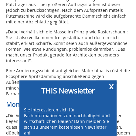
Putzträger aus – bei größeren Auftragsstärken ist dieser
jedoch zu berücksichtigen. Nach dem Aufspritzen mittels
Putzmaschine wird die aufgebrachte Dämmschicht einfach
mit einer Abziehlatte geglättet.
„Dabei verhält sich die Masse im Prinzip wie Rasierschaum:
Sie ist also vollkommen frei gestaltbar und doch in sich
stabil“, erklärt Scharfe. Somit seien auch außergewöhnliche
Formen, wie etwa Rundungen, problemlos dämmbar. „Das
macht unser Produkt gerade für Architekten besonders
interessant“.
Eine Armierungsschicht auf gleicher Materialbasis rüstet die
Ecosphere-Spritzdämmung anschließend gegen
Außeneinwirkungen aller Art. Zu guter Letzt folgen ein
x
mineralischer Oberputz sowie gegebenenfalls ein
THIS Newsletter
Farbanstrich.
Montagefehler ausgeschlossen
Sie interessieren sich für
Fachinformationen zum nachhaltigen und
„Die Vorteile gegenüber herkömmlichen Plattensystemen
wirtschaftlichen Bauen? Dann melden Sie
liegen auf der Hand: Montagefehler sind bei Ecosphere
sich zu unserem kostenlosen Newsletter
quasi nicht möglich“, meint Scharfe. „Schneiden, bohren,
an!
dübeln – all das entfällt“. Da sich die Spritzdämmung zudem