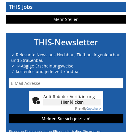
THIS Jobs
Mehr Stellen
THIS-Newsletter
✓ Relevante News aus Hochbau, Tiefbau, Ingenieurbau
und Straßenbau
✓ 14-tägige Erscheinungsweise
✓ kostenlos und jederzeit kündbar
Anti-Roboter-Verifizierung
Hier klicken
Friendly
Captcha ⇗
Melden Sie sich jetzt an!
Riskieren Sie einen kurzen Blick und erhalten Sie weitere