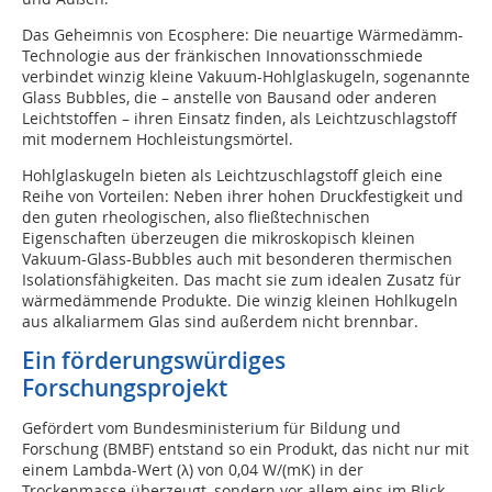
Das Geheimnis von Ecosphere: Die neuartige Wärmedämm-
Technologie aus der fränkischen Innovationsschmiede
verbindet winzig kleine Vakuum-Hohlglaskugeln, sogenannte
Glass Bubbles, die – anstelle von Bausand oder anderen
Leichtstoffen – ihren Einsatz finden, als Leichtzuschlagstoff
mit modernem Hochleistungsmörtel.
Hohlglaskugeln bieten als Leichtzuschlagstoff gleich eine
Reihe von Vorteilen: Neben ihrer hohen Druckfestigkeit und
den guten rheologischen, also fließtechnischen
Eigenschaften überzeugen die mikroskopisch kleinen
Vakuum-Glass-Bubbles auch mit besonderen thermischen
Isolationsfähigkeiten. Das macht sie zum idealen Zusatz für
wärmedämmende Produkte. Die winzig kleinen Hohlkugeln
aus alkaliarmem Glas sind außerdem nicht brennbar.
Ein förderungswürdiges
Forschungsprojekt
Gefördert vom Bundesministerium für Bildung und
Forschung (BMBF) entstand so ein Produkt, das nicht nur mit
einem Lambda-Wert (λ) von 0,04 W/(mK) in der
Trockenmasse überzeugt, sondern vor allem eins im Blick