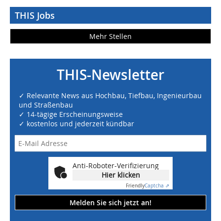
THIS Jobs
Mehr Stellen
THIS-Newsletter
✓ Relevante News aus Hochbau, Tiefbau, Ingenieurbau
und Straßenbau
✓ 14-tägige Erscheinungsweise
✓ kostenlos und jederzeit kündbar
Anti-Roboter-Verifizierung
Hier klicken
Friendly
Captcha ⇗
Melden Sie sich jetzt an!