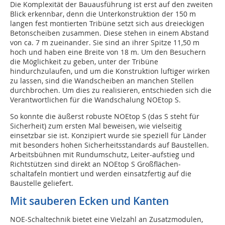
Die Komplexität der Bauausführung ist erst auf den zweiten
Blick erkennbar, denn die Unterkonstruktion der 150 m
langen fest montierten Tribüne setzt sich aus dreieckigen
Betonscheiben zusammen. Diese stehen in einem Abstand
von ca. 7 m zueinander. Sie sind an ihrer Spitze 11,50 m
hoch und haben eine Breite von 18 m. Um den Besuchern
die Möglichkeit zu geben, unter der Tribüne
hindurchzulaufen, und um die Konstruktion luftiger wirken
zu lassen, sind die Wandscheiben an manchen Stellen
durchbrochen. Um dies zu realisieren, entschie­den sich die
Verantwortlichen für die Wandschalung NOEtop S.
So konnte die äußerst robuste NOEtop S (das S steht für
Sicherheit) zum ersten Mal beweisen, wie vielseitig
einsetzbar sie ist. Konzipiert wurde sie speziell für Länder
mit besonders hohen Sicherheitsstandards auf Baustellen.
Arbeitsbühnen mit Rundumschutz, Leiter-aufstieg und
Richtstützen sind direkt an NOEtop S Großflächen­
schaltafeln montiert und werden einsatzfertig auf die
Baustelle geliefert.
Mit sauberen Ecken und Kanten
NOE-Schaltechnik bietet eine Vielzahl an Zusatzmodulen,