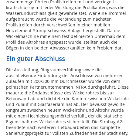
zusammengeführten Profilstreifen mit und verriegelt
kraftschlüssig mit jeder Wicklung die Profilkanten, was die
Wasserundurchlässigkeit gewährleistet. War eine Trommel
aufgebraucht, wurde die Verbindung zum nächsten
Profilstreifen durch Verschweißen in einer mobilen
Heizelement-Stumpfschweiss-Anlage hergestellt. Da die
Wickelmaschine mit einem fest definierten Untermaß dem
Profil des Altrohres angepasst wurde, stellten auch die
Bögen in den beiden Abwasserkanälen kein Problem dar.
Ein guter Abschluss
Die Aussteifung, Ringraumverfüllung sowie die
abschließende Einbindung der Anschlüsse von mehreren
Zuläufen mit 200/300 mm Durchmesser wurde von dem
polnischen Partnerunternehmen INFRA durchgeführt. Diese
mauerte die Endabschlüsse des Wickelrohres bis zur
Betonwand ab und dichtete die Kanten zwischen Wickelrohr
und Zulauf mit Glasfaserlaminat ab. Der bewusst gewollte
Ringraum zwischen neuem Wickelrohr und Altrohr wurde
mit einem Hochleistungsmörtel verfüllt, der die statische
Eigenschaft des Wickelrohres sicherstellt. Die Strabag AG
beendete nach weiteren Tiefbauarbeiten das komplette
Sanierungsprojekt zur vollsten Zufriedenheit der Stadt Kety.