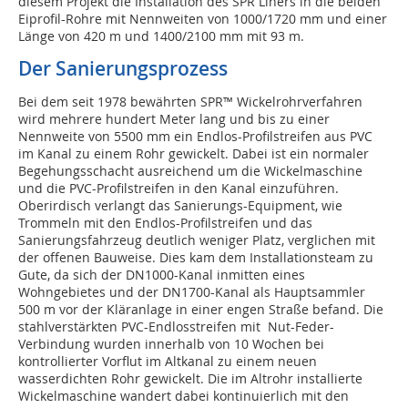
diesem Projekt die Installation des SPR Liners in die beiden
Eiprofil-Rohre mit Nennweiten von 1000/1720 mm und einer
Länge von 420 m und 1400/2100 mm mit 93 m.
Der Sanierungsprozess
Bei dem seit 1978 bewährten SPR™ Wickelrohrverfahren
wird mehrere hundert Meter lang und bis zu einer
Nennweite von 5500 mm ein Endlos-Profilstreifen aus PVC
im Kanal zu einem Rohr gewickelt. Dabei ist ein normaler
Begehungsschacht ausreichend um die Wickelmaschine
und die PVC-Profilstreifen in den Kanal einzuführen.
Oberirdisch verlangt das Sanierungs-Equipment, wie
Trommeln mit den Endlos-Profilstreifen und das
Sanierungsfahrzeug deutlich weniger Platz, verglichen mit
der offenen Bauweise. Dies kam dem Installationsteam zu
Gute, da sich der DN1000-Kanal inmitten eines
Wohngebietes und der DN1700-Kanal als Hauptsammler
500 m vor der Kläranlage in einer engen Straße befand. Die
stahlverstärkten PVC-Endlosstreifen mit Nut-Feder-
Verbindung wurden innerhalb von 10 Wochen bei
kontrollierter Vorflut im Altkanal zu einem neuen
wasserdichten Rohr gewickelt. Die im Altrohr installierte
Wickelmaschine wandert dabei kontinuierlich mit den