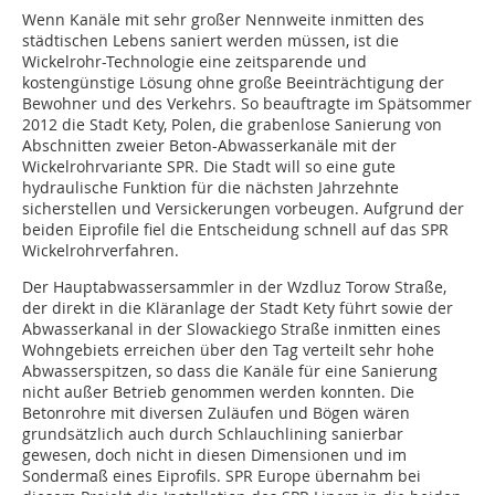
Wenn Kanäle mit sehr großer Nennweite inmitten des
städtischen Lebens saniert werden müssen, ist die
Wickelrohr-Technologie eine zeitsparende und
kostengünstige Lösung ohne große Beeinträchtigung der
Bewohner und des Verkehrs. So beauftragte im Spätsommer
2012 die Stadt Kety, Polen, die grabenlose Sanierung von
Abschnitten zweier Beton-Abwasserkanäle mit der
Wickelrohrvariante SPR. Die Stadt will so eine gute
hydraulische Funktion für die nächsten Jahrzehnte
sicherstellen und Versickerungen vorbeugen. Aufgrund der
beiden Eiprofile fiel die Entscheidung schnell auf das SPR
Wickelrohrverfahren.
Der Hauptabwassersammler in der Wzdluz Torow Straße,
der direkt in die Kläranlage der Stadt Kety führt sowie der
Abwasserkanal in der Slowackiego Straße inmitten eines
Wohngebiets erreichen über den Tag verteilt sehr hohe
Abwasserspitzen, so dass die Kanäle für eine Sanierung
nicht außer Betrieb genommen werden konnten. Die
Betonrohre mit diversen Zuläufen und Bögen wären
grundsätzlich auch durch Schlauchlining sanierbar
gewesen, doch nicht in diesen Dimensionen und im
Sondermaß eines Eiprofils. SPR Europe übernahm bei