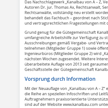
D
as Nachschlagewerk „Kanalbau von A – Z, Ve
Autoren Dr. jur. Thomas Ax, Rechtsanwalt, Se
Rechtsanwälte, vollständig neu erstellt worde
behandelt das Fachbuch – geordnet nach Sti
und vertragsrechtlichen Fragestellungen mit
Grund genug für die Gütegemeinschaft Kanalb
umfangreiche Arbeitshilfe zur Verfügung zu st
Ausschreibungen gemäß Vergabe- und Vertra
teilnehmen (Mitglieder Gruppe 1) sowie öffen
Ingenieurbüros (Mitglieder Gruppe 2) wird „Ka
nächsten Wochen zugesendet. Weitere Intere
überarbeitete Auflage von 2013 seit geraumer Z
Geschäftsstelle der Gütegemeinschaft Kanalb
Vorsprung durch Information
Mit der Neuauflage von „Kanalbau von A – Z“
die Reihe an speziellen Infoschriften und Lei
Auftragnehmern praxisorientierte Unterstützu
sind auf der Website www.kanalbau.com unte