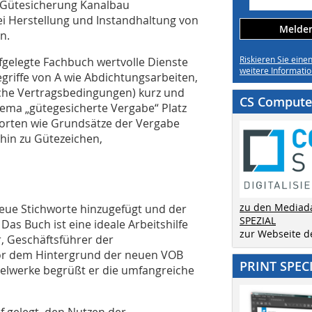
e Gütesicherung Kanalbau
bei Herstellung und Instandhaltung von
Melden 
n.
Riskieren Sie eine
gelegte Fachbuch wertvolle Dienste
weitere Informatio
griffe von A wie Abdichtungsarbeiten,
iche Vertragsbedingungen) kurz und
CS Computer
hema „gütegesicherte Vergabe“ Platz
orten wie Grundsätze der Vergabe
hin zu Gütezeichen,
zu den Mediad
neue Stichworte hinzugefügt und der
SPEZIAL
as Buch ist eine ideale Arbeitshilfe
zur Webseite 
r, Geschäftsführer der
or dem Hintergrund der neuen VOB
PRINT SPEC
elwerke begrüßt er die umfangreiche
f gelegt, den Nutzen der