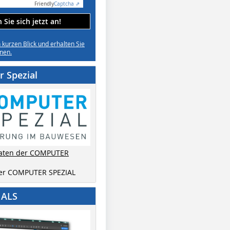
Friendly
Captcha ⇗
Sie sich jetzt an!
n kurzen Blick und erhalten Sie
nen.
 Spezial
aten der COMPUTER
der COMPUTER SPEZIAL
IALS