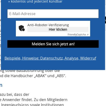
e.
» kostenlos und jederzeit kündbar
 Schriftenreihe ein, die die
A
seit vielen Jahren in umfangreicher
Anti-Roboter-Verifizierung
Hier klicken
ft Kanalbau zu sein, heißt, gut
er Gütegemeinschaft werden Praktikern
Friendly
Captcha ⇗
n Grundlagen aber auch – wie in
Melden Sie sich jetzt an!
en Themen angeboten.
Zusammenhang unter anderem die
Beispiele, Hinweise: Datenschutz, Analyse, Widerruf
eu erstellter Abwasserleitungen und -
n zur Eigenüberwachung“ zu den
g sowie Bauausführung oder die
nd die Handbücher „ABAK“ und „ABS“.
n
zu bei, dass der
e Anwender findet. Zu den Mitgliedern
 Ingenieurbüros sowie Institutionen