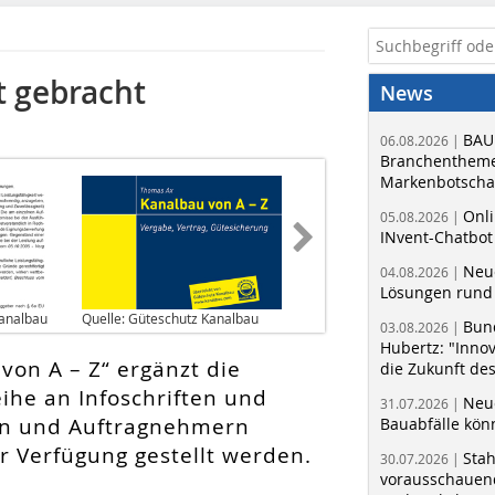
t gebracht
News
BAU
06.08.2026 |
Branchentheme
Markenbotschaf
Onli
05.08.2026 |
INvent-Chatbot
Neue
04.08.2026 |
Lösungen rund 
Kanalbau
Quelle: Güteschutz Kanalbau
Bun
03.08.2026 |
Hubertz: "Inno
von A – Z“ ergänzt die
die Zukunft de
ihe an Infoschriften und
Neue
31.07.2026 |
rn und Auftragnehmern
Bauabfälle kö
r Verfügung gestellt werden.
Sta
30.07.2026 |
vorausschauend