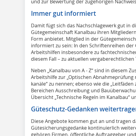
und zur Bewertung der zugehörigen Nachweis
Immer gut informiert
Damit fügt sich das Nachschlagewerk gut in die
Gütegemeinschaft Kanalbau ihren Mitgliedern 
Form anbietet. Mitglied in der Gütegemeinscha
informiert zu sein: In den Schriftenreihen d
Arbeitshilfen insbesondere zu fachtechnische
diesem Fall – zu aktuellen vergaberechtlich
Neben „Kanalbau von A - Z“ sind in diesem 
Arbeitshilfe zur „Optischen Abnahmeprüfung n
kanäle“ zu nennen; ebenso wie die „Leitfäde
Bereichen Ausschreibung und Bauüberwachun
Übersicht „Technische Regeln im Kanalbau“ u
Güteschutz-Gedanken weitertrage
Diese Angebote kommen gut an und tragen da
Gütesicherungsgedanke kontinuierlich weiter
gehören Firmen, öffentliche Auftraggeber und