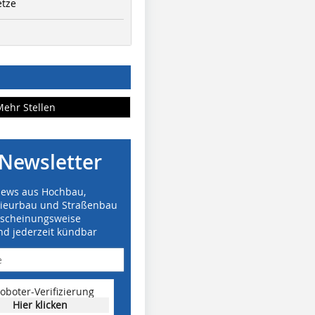
etze
Mehr Stellen
Newsletter
News aus Hochbau,
nieurbau und Straßenbau
rscheinungsweise
nd jederzeit kündbar
oboter-Verifizierung
Hier klicken