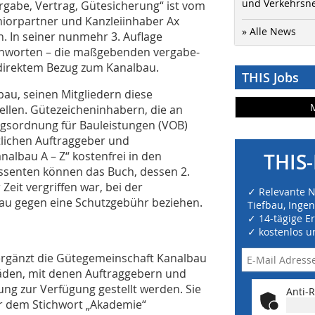
und Verkehrsn
rgabe, Vertrag, Gütesicherung“ ist vom
niorpartner und Kanzleiinhaber Ax
» Alle News
n. In seiner nunmehr 3. Auflage
chworten – die maßgebenden vergabe-
 direktem Bezug zum Kanalbau.
THIS Jobs
au, seinen Mitgliedern diese
ellen. Gütezeicheninhabern, die an
gsordnung für Bauleistungen (VOB)
tlichen Auftraggeber und
nalbau A – Z“ kostenfrei in den
THIS-
ssenten können das Buch, dessen 2.
eit vergriffen war, bei der
✓ Relevante 
au gegen eine Schutzgebühr beziehen.
Tiefbau, Inge
✓ 14-tägige E
✓ kostenlos u
 ergänzt die Gütegemeinschaft Kanalbau
tfäden, mit denen Auftraggebern und
ng zur Verfügung gestellt werden. Sie
Anti-R
r dem Stichwort „Akademie“