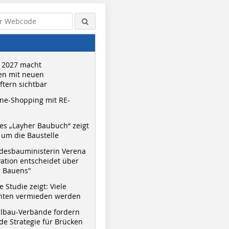
 2027 macht
n mit neuen
tern sichtbar
ne-Shopping mit RE-
s „Layher Baubuch“ zeigt
um die Baustelle
desbauministerin Verena
vation entscheidet über
s Bauens"
 Studie zeigt: Viele
nnten vermieden werden
hlbau-Verbände fordern
e Strategie für Brücken