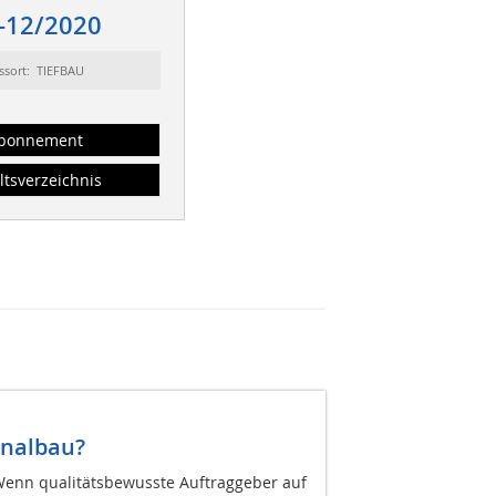
-12/2020
ssort: TIEFBAU
bonnement
ltsverzeichnis
analbau?
 Wenn qualitätsbewusste Auftraggeber auf