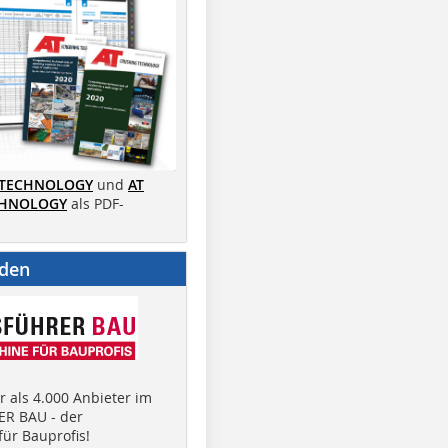
 TECHNOLOGY
und
AT
CHNOLOGY
als PDF-
nden
 als 4.000 Anbieter im
R BAU - der
ür Bauprofis!