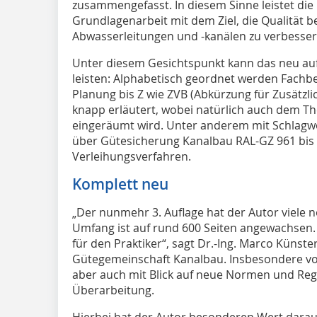
zusammengefasst. In diesem Sinne leistet di
Grundlagenarbeit mit dem Ziel, die Qualität 
Abwasserleitungen und -kanälen zu verbesser
Unter diesem Gesichtspunkt kann das neu auf
leisten: Alphabetisch geordnet werden Fachbe
Planung bis Z wie ZVB (Abkürzung für Zusätzl
knapp erläutert, wobei natürlich auch dem T
eingeräumt wird. Unter anderem mit Schlagw
über Gütesicherung Kanalbau RAL-GZ 961 bis 
Verleihungsverfahren.
Komplett neu
„Der nunmehr 3. Auflage hat der Autor viele 
Umfang ist auf rund 600 Seiten angewachsen. D
für den Praktiker“, sagt Dr.-Ing. Marco Künste
Gütegemeinschaft Kanalbau. Insbesondere v
aber auch mit Blick auf neue Normen und Reg
Überarbeitung.
Hierbei hat der Autor besonderen Wert darau