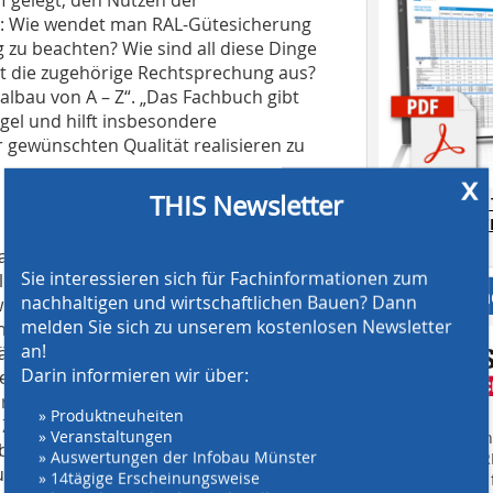
en: Wie wendet man RAL-Gütesicherung
 zu beachten? Wie sind all diese Dinge
t die zugehörige Rechtsprechung aus?
albau von A – Z“. „Das Fachbuch gibt
gel und hilft insbesondere
gewünschten Qualität realisieren zu
x
THIS Newsletter
AT SCREENING
CRUSHING TE
Download.
tragsvergabe und im zugehörigen
Sie interessieren sich für Fachinformationen zum
llen Stand von Vergaberecht,
Anbieter fi
nachhaltigen und wirtschaftlichen Bauen? Dann
hworten geordnet zusammengefasst.
melden Sie sich zu unserem kostenlosen Newsletter
htigung und Darstellung aktueller
an!
äzisen und aktuellen Informationen
Darin informieren wir über:
en zu einem nützlichen Begleiter bei
nalbau werden. Der alphabetische
» Produktneuheiten
ugriff auf Stichwörter zu
» Veranstaltungen
Finden Sie mehr
bau im Besonderen. Natürlich enthält
» Auswertungen der Infobau Münster
EINKAUFSFÜHRE
nd Prüfung der fachlichen Eignung
» 14tägige Erscheinungsweise
Suchmaschine f