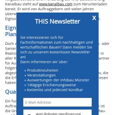
Kanalbau steht auf
www.kanalbau.com
zum Herunterladen
bereit. Er wird von Auftraggebern seit vielen Jahren
überwiegend in der angebotenen Form als
x
Eignungsanforderung im Vergabeverfahren verwendet.
THIS Newsletter
Eignungsnachweis für
Planer/Auftraggeber
Sie interessieren sich für
Fachinformationen zum nachhaltigen und
Doch wie sieht es mit den anderen Beteiligten der Bau- oder
wirtschaftlichen Bauen? Dann melden Sie
Sanierungsmaßnahme aus? Für eine erfolgreiche
sich zu unserem kostenlosen Newsletter
Realisierung von Baumaßnahmen ist der Auftraggeber in
an!
aller Regel natürlich ebenso auf einen fachkundigen Partner
Darin informieren wir über:
für Ausschreibung und Bauüberwachung angewiesen.
Folgerichtig steht daher auch für Ingenieurbüros ein
» Produktneuheiten
abgestimmtes Anforderungsprofil zur Verfügung. Büros, die
» Veranstaltungen
die Erfüllung der Anforderungen RAL-GZ 961 nachgewiesen
» Auswertungen der Infobau Münster
haben, führen ebenfalls das Gütezeichen Kanalbau.
» 14tägige Erscheinungsweise
» kostenlos und jederzeit kündbar
Qualität ist das Ziel
Ein funktionierendes Zusammenspiel zwischen
Auftraggeber, Planer und ausführenden Unternehmen ist
die Grundlage für die erfolgreiche Durchführung von Bau-
Anti-Roboter-Verifizierung