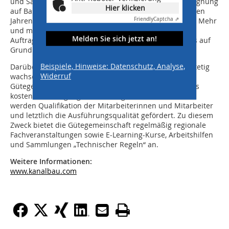
und Sanierungsmaßnahmen. Die Prüfung der Bietereignung
Hier klicken
auf Basis der RAL-Gütesicherung Kanalbau ist seit vielen
Jahren in weiten Teilen des Bundesgebietes Standard. Mehr
Friendly
Captcha ⇗
und mehr wird neben der fachlichen Eignung des
Melden Sie sich jetzt an!
Auftragnehmers auch die Eignung der Ingenieurbüros auf
Grundlage der RAL-Gütesicherung Kanalbau geprüft.
Beispiele, Hinweise: Datenschutz, Analyse,
Darüber hinaus profitieren die Fachleute von einem stetig
Widerruf
wachsenden Qualifizierungs-Angebot der
Gütegemeinschaft. Durch einen einfachen und oftmals
kostenfreien Zugang zu Schulungen und Arbeitshilfen
werden Qualifikation der Mitarbeiterinnen und Mitarbeiter
und letztlich die Ausführungsqualität gefördert. Zu diesem
Zweck bietet die Gütegemeinschaft regelmäßig regionale
Fachveranstaltungen sowie E-Learning-Kurse, Arbeitshilfen
und Sammlungen „Technischer Regeln“ an.
Weitere Informationen:
www.kanalbau.com