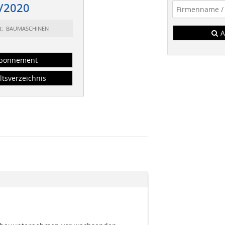
/2020
rt: BAUMASCHINEN
A
bonnement
ltsverzeichnis