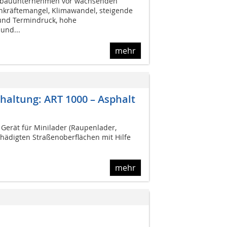
enbauunternehmen vor wachsenden
hkräftemangel, Klimawandel, steigende
 und Termindruck, hohe
und...
mehr
altung: ART 1000 – Asphalt
 Gerät für Minilader (Raupenlader,
hädigten Straßenoberflächen mit Hilfe
mehr