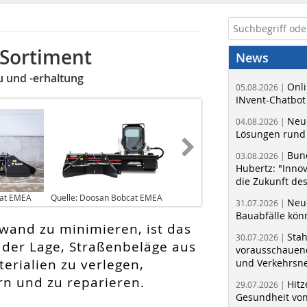
-Sortiment
News
 und -erhaltung
Onli
05.08.2026 |
INvent-Chatbot
Neue
04.08.2026 |
Lösungen rund 
Bun
03.08.2026 |
Hubertz: "Inno
die Zukunft de
cat EMEA
Quelle: Doosan Bobcat EMEA
Neue
31.07.2026 |
Bauabfälle kö
fwand zu minimieren, ist das
Sta
30.07.2026 |
 der Lage, Straßenbeläge aus
vorausschauend
erialien zu verlegen,
und Verkehrsn
rn und zu reparieren.
Hitz
29.07.2026 |
Gesundheit von