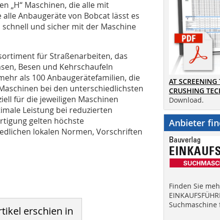
en „H“ Maschinen, die alle mit
 alle Anbaugeräte von Bobcat lässt es
 schnell und sicher mit der Maschine
sortiment für Straßenarbeiten, das
äsen, Besen und Kehrschaufeln
ehr als 100 Anbaugerätefamilien, die
AT SCREENING
er Maschinen bei den unterschiedlichsten
CRUSHING TE
iell für die jeweiligen Maschinen
Download.
timale Leistung bei reduzierten
rtigung gelten höchste
Anbieter fi
iedlichen lokalen Normen, Vorschriften
Finden Sie mehr
EINKAUFSFÜHRE
Suchmaschine f
tikel erschien in