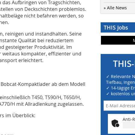
h das Aufbringen von Tragschichten,
» Alle News
tellen von Deckschichten problemlos.
haltbeläge nicht befahren werden, so
hen.
THIS Jobs
en, reinigen und instandhalten. Seine
nstante Qualität bei reduziertem
 gesteigerter Produktivität. Im
er weitaus kompakter, effizienter und
nsport erleichtert.
THIS-
✓ Relevante 
Tiefbau, Inge
lle Bobcat-Kompaktlader ab dem Modell
✓ 14-tägige E
✓ kostenlos u
inschließlich T450, T590/H, T650/H,
770/H mit Allradlenkung zugelassen.
rs im Überblick:
Anti-R