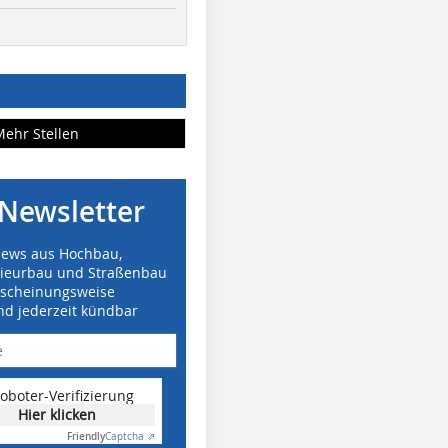
Mehr Stellen
Newsletter
News aus Hochbau,
nieurbau und Straßenbau
rscheinungsweise
nd jederzeit kündbar
oboter-Verifizierung
Hier klicken
Friendly
Captcha ⇗