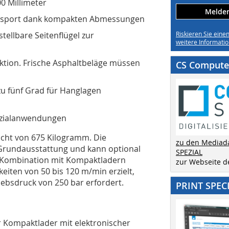
00 Millimeter
Melden 
ransport dank kompakten Abmessungen
ellbare Seitenflügel zur
Riskieren Sie eine
weitere Informatio
ktion. Frische Asphaltbeläge müssen
CS Computer
 fünf Grad für Hanglagen
pezialanwendungen
icht von 675 Kilogramm. Die
zu den Mediad
 Grundausstattung und kann optional
SPEZIAL
n Kombination mit Kompaktladern
zur Webseite 
eiten von 50 bis 120 m/min erzielt,
iebsdruck von 250 bar erfordert.
PRINT SPEC
ür Kompaktlader mit elektronischer