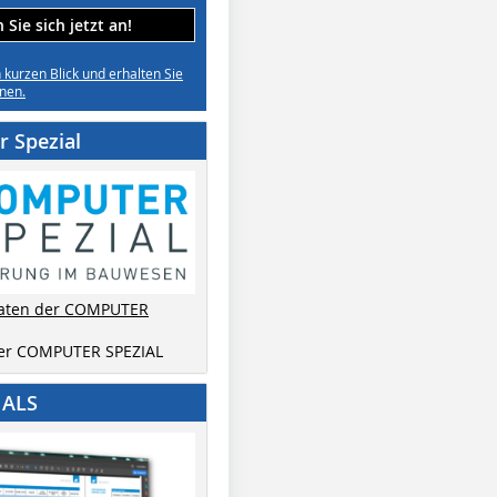
Sie sich jetzt an!
n kurzen Blick und erhalten Sie
nen.
 Spezial
aten der COMPUTER
der COMPUTER SPEZIAL
IALS