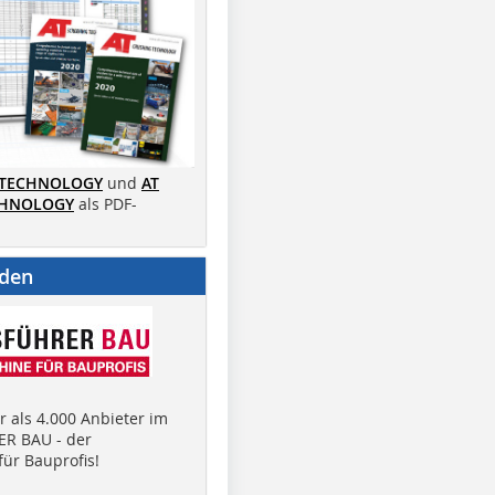
 TECHNOLOGY
und
AT
CHNOLOGY
als PDF-
nden
 als 4.000 Anbieter im
R BAU - der
ür Bauprofis!