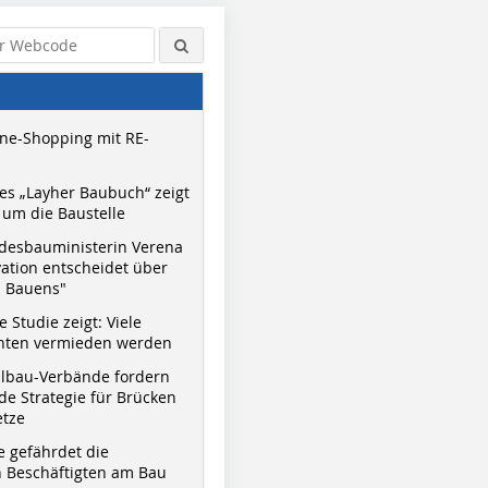
ne-Shopping mit RE-
s „Layher Baubuch“ zeigt
um die Baustelle
desbauministerin Verena
vation entscheidet über
s Bauens"
 Studie zeigt: Viele
nnten vermieden werden
hlbau-Verbände fordern
e Strategie für Brücken
etze
e gefährdet die
 Beschäftigten am Bau