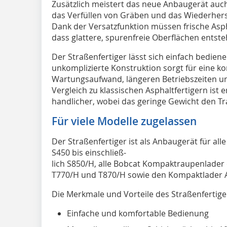
Z
usätzlich meistert das neue Anbaugerät auc
das Verfüllen von Gräben und das Wiederhers
Dank der Versatzfunktion müssen frische Asp
dass glattere, spurenfreie Oberflächen entste
Der Straßenfertiger lässt sich einfach bedien
unkomplizierte Konstruktion sorgt für eine ko
Wartungsaufwand, längeren Betriebszeiten und
Vergleich zu klassischen Asphaltfertigern ist 
handlicher, wobei das geringe Gewicht den Tra
Für viele Modelle zugelassen
Der Straßenfertiger ist als Anbaugerät für a
S450 bis einschließ-
lich S850/H, alle Bobcat Kompaktraupenlader e
T770/H und T870/H sowie den Kompaktlader A
Die Merkmale und Vorteile des Straßenfertige
Einfache und komfortable Bedienung