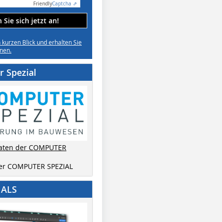
Friendly
Captcha ⇗
Sie sich jetzt an!
n kurzen Blick und erhalten Sie
nen.
 Spezial
aten der COMPUTER
der COMPUTER SPEZIAL
IALS