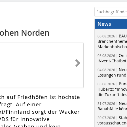
News
 hohen Norden
BAU
06.08.2026 |
Branchentheme
Markenbotschaf
Onli
05.08.2026 |
INvent-Chatbot
Neue
04.08.2026 |
Lösungen rund 
Bun
03.08.2026 |
Hubertz: "Inno
die Zukunft de
h auf Friedhöfen ist höchste
ragt. Auf einer
Neue
31.07.2026 |
Bauabfälle kö
ki/Finnland sorgt der Wacker
Sta
VDS für innovative
30.07.2026 |
vorausschauend
kales Graben und kein