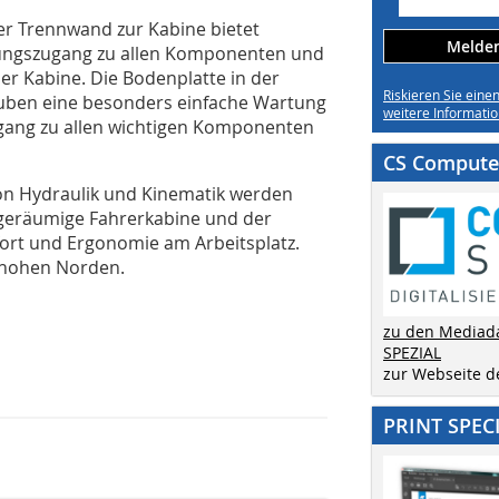
her Trennwand zur Kabine bietet
Melden 
rtungszugang zu allen Komponenten und
er Kabine. Die Bodenplatte in der
Riskieren Sie eine
uben eine besonders einfache Wartung
weitere Informatio
ugang zu allen wichtigen Komponenten
CS Computer
on Hydraulik und Kinematik werden
e geräumige Fahrerkabine und der
fort und Ergonomie am Arbeitsplatz.
 hohen Norden.
zu den Mediad
SPEZIAL
zur Webseite 
PRINT SPEC