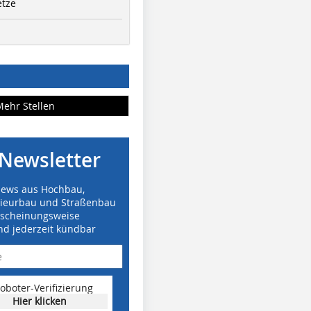
etze
Mehr Stellen
Newsletter
News aus Hochbau,
nieurbau und Straßenbau
rscheinungsweise
nd jederzeit kündbar
oboter-Verifizierung
Hier klicken