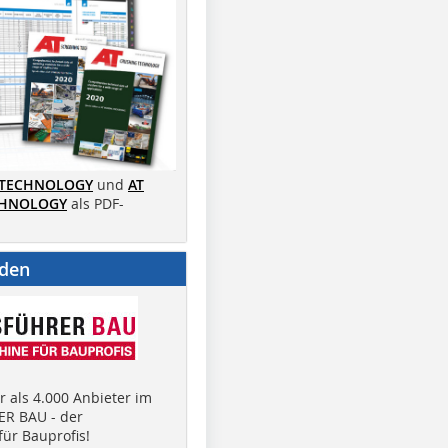
 TECHNOLOGY
und
AT
CHNOLOGY
als PDF-
nden
 als 4.000 Anbieter im
R BAU - der
ür Bauprofis!