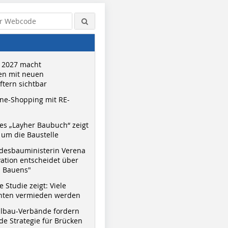
 2027 macht
n mit neuen
tern sichtbar
ne-Shopping mit RE-
s „Layher Baubuch“ zeigt
um die Baustelle
desbauministerin Verena
vation entscheidet über
s Bauens"
 Studie zeigt: Viele
nnten vermieden werden
hlbau-Verbände fordern
e Strategie für Brücken