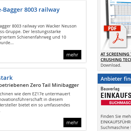
-Bagger 8003 railway
agger 8003 railway von Wacker Neuson
ss-Gruppe. Der leistungsstarke
griertem Schienenfahrweg und 10
urde...
AT SCREENING
mehr
CRUSHING TE
Download.
stark
Anbieter fi
etriebenen Zero Tail Minibagger
schinen wie dem EZ17e untermauert
ovationsführerschaft in diesem
ersteller bietet ein so umfassendes
.
Finden Sie mehr
EINKAUFSFÜHRE
mehr
Suchmaschine f