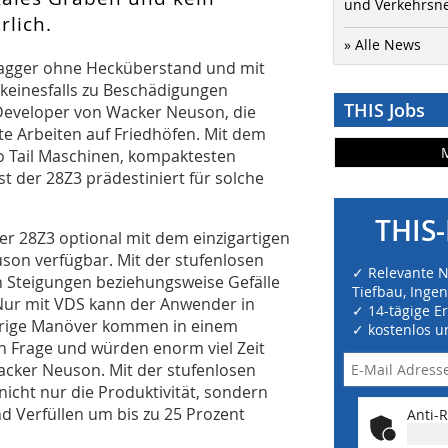
und Verkehrsn
lich.
» Alle News
agger ohne Hecküberstand und mit
 keinesfalls zu Beschädigungen
THIS Jobs
Developer von Wacker Neuson, die
 Arbeiten auf Friedhöfen. Mit dem
o Tail Maschinen, kompaktesten
 der 28Z3 prädestiniert für solche
THIS-
der 28Z3 optional mit dem einzigartigen
son verfügbar. Mit der stufenlosen
✓ Relevante 
Steigungen beziehungsweise Gefälle
Tiefbau, Inge
„Nur mit VDS kann der Anwender in
✓ 14-tägige E
ierige Manöver kommen in einem
✓ kostenlos u
in Frage und würden enorm viel Zeit
acker Neuson. Mit der stufenlosen
cht nur die Produktivität, sondern
d Verfüllen um bis zu 25 Prozent
Anti-R