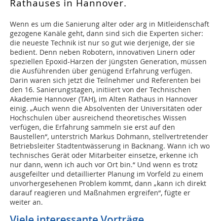
Rathauses in Hannover.
W
enn es um die Sanierung alter oder arg in Mitleidenschaft
gezogene Kanäle geht, dann sind sich die Experten sicher:
die neueste Technik ist nur so gut wie derjenige, der sie
bedient. Denn neben Robotern, innovativen Linern oder
speziellen Epoxid-Harzen der jüngsten Generation, müssen
die Ausführenden über genügend Erfahrung verfügen.
Darin waren sich jetzt die Teilnehmer und Referenten bei
den 16. Sanierungstagen, initiiert von der Technischen
Akademie Hannover (TAH), im Alten Rathaus in Hannover
einig. „Auch wenn die Absolventen der Universitäten oder
Hochschulen über ausreichend theoretisches Wissen
verfügen, die Erfahrung sammeln sie erst auf den
Baustellen“, unterstrich Markus Dohmann, stellvertretender
Betriebsleiter Stadtentwässerung in Backnang. Wann ich wo
technisches Gerät oder Mitarbeiter einsetze, erkenne ich
nur dann, wenn ich auch vor Ort bin.“ Und wenn es trotz
ausgefeilter und detaillierter Planung im Vorfeld zu einem
unvorhergesehenen Problem kommt, dann „kann ich direkt
darauf reagieren und Maßnahmen ergreifen“, fügte er
weiter an.
Viele interessante Vorträge