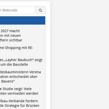
 2027 macht
n mit neuen
tern sichtbar
ne-Shopping mit RE-
s „Layher Baubuch“ zeigt
um die Baustelle
desbauministerin Verena
vation entscheidet über
s Bauens"
 Studie zeigt: Viele
nnten vermieden werden
hlbau-Verbände fordern
e Strategie für Brücken