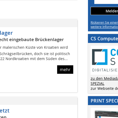
Melden 
Riskieren Sie eine
weitere Informatio
lager
CS Computer
echt eingebaute Brückenlager
er malerischen Küste von Kroatien wird
chrägseilbrücken, doch sie ist politisch
2022 Nordkroatien mit dem Süden des...
mehr
zu den Mediad
SPEZIAL
zur Webseite 
PRINT SPEC
etzt
ren