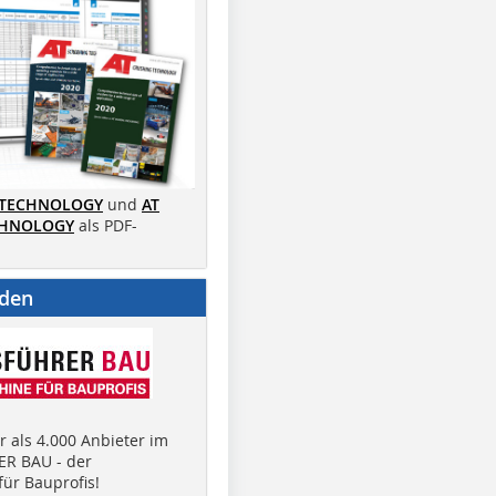
 TECHNOLOGY
und
AT
CHNOLOGY
als PDF-
nden
 als 4.000 Anbieter im
R BAU - der
ür Bauprofis!