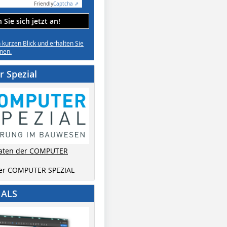
Friendly
Captcha ⇗
Sie sich jetzt an!
n kurzen Blick und erhalten Sie
nen.
 Spezial
aten der COMPUTER
der COMPUTER SPEZIAL
IALS