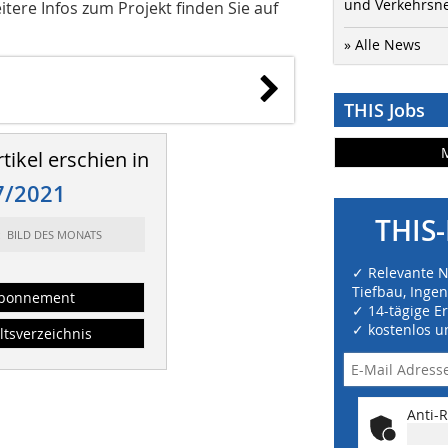
und Verkehrsn
tere Infos zum Projekt finden Sie auf
» Alle News
THIS Jobs
tikel erschien in
7/2021
THIS-
t: BILD DES MONATS
✓ Relevante 
Tiefbau, Inge
bonnement
✓ 14-tägige E
✓ kostenlos u
ltsverzeichnis
Anti-R