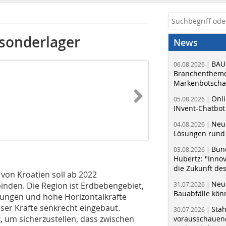
sonderlager
News
BAU
06.08.2026 |
Branchentheme
Markenbotschaf
Onli
05.08.2026 |
INvent-Chatbot
Neue
04.08.2026 |
Lösungen rund 
Bun
03.08.2026 |
Hubertz: "Inno
die Zukunft de
von Kroatien soll ab 2022
Neue
nden. Die Region ist Erdbebengebiet,
31.07.2026 |
Bauabfälle kö
ungen und hohe Horizontalkräfte
ser Kräfte senkrecht eingebaut.
Sta
30.07.2026 |
, um sicherzustellen, dass zwischen
vorausschauend