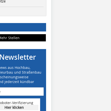
etze
Mehr Stellen
Newsletter
News aus Hochbau,
nieurbau und Straßenbau
rscheinungsweise
nd jederzeit kündbar
oboter-Verifizierung
Hier klicken