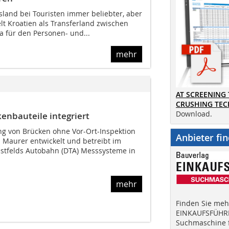
sland bei Touristen immer beliebter, aber
elt Kroatien als Transferland zwischen
a für den Personen- und...
mehr
AT SCREENING
CRUSHING TE
Download.
enbauteile integriert
g von Brücken ohne Vor-Ort-Inspektion
Anbieter fi
. Maurer entwickelt und betreibt im
estfelds Autobahn (DTA) Messsysteme in
mehr
Finden Sie mehr
EINKAUFSFÜHRE
Suchmaschine f