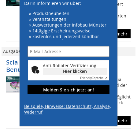
Darin informieren wir über:
Tragwerksplanungs-Software kombiniert
eine leistungsfähige Statik- und
» Produktneuheiten
Analysesoftware mit einer neu definierten
» Veranstaltungen
und...
» Auswertungen der Infobau Münster
» 14tägige Erscheinungsweise
mehr
» kostenlos und jederzeit kündbar
Ausgabe 11-12/2022
Scia Engineer 22: verbesserte
Anti-Roboter-Verifizierung
Benutzerfreundlichkeit
Hier klicken
Friendly
Captcha ⇗
www.scia.net Der Schwerpunkt von Scia
Engineer 22 liegt auf Scia-Kunden und der
Melden Sie sich jetzt an!
Vereinfachung ihrer täglichen
Arbeitsabläufe. Die neue Version ermöglicht
den Anwendern einen besseren Einblick
Beispiele, Hinweise: Datenschutz, Analyse,
in...
Widerruf
mehr