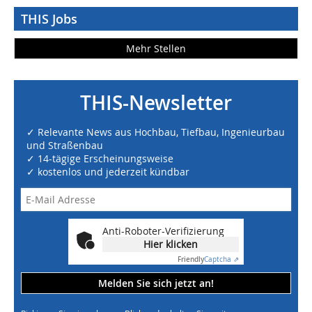
THIS Jobs
Mehr Stellen
THIS-Newsletter
✓ Relevante News aus Hochbau, Tiefbau, Ingenieurbau
und Straßenbau
✓ 14-tägige Erscheinungsweise
✓ kostenlos und jederzeit kündbar
Anti-Roboter-Verifizierung
Hier klicken
Friendly
Captcha ⇗
Melden Sie sich jetzt an!