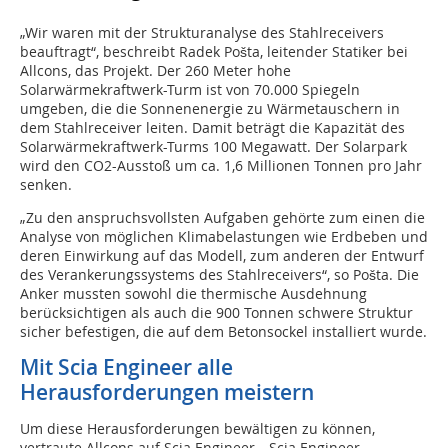
„Wir waren mit der Strukturanalyse des Stahlreceivers
beauftragt“, beschreibt Radek Pošta, leitender Statiker bei
Allcons, das Projekt. Der 260 Meter hohe
Solarwärmekraftwerk-Turm ist von 70.000 Spiegeln
umgeben, die die Sonnenenergie zu Wärmetauschern in
dem Stahlreceiver leiten. Damit beträgt die Kapazität des
Solarwärmekraftwerk-Turms 100 Megawatt. Der Solarpark
wird den CO2-Ausstoß um ca. 1,6 Millionen Tonnen pro Jahr
senken.
„Zu den anspruchsvollsten Aufgaben gehörte zum einen die
Analyse von möglichen Klimabelastungen wie Erdbeben und
deren Einwirkung auf das Modell, zum anderen der Entwurf
des Verankerungssystems des Stahlreceivers“, so Pošta. Die
Anker mussten sowohl die thermische Ausdehnung
berücksichtigen als auch die 900 Tonnen schwere Struktur
sicher befestigen, die auf dem Betonsockel installiert wurde.
Mit Scia Engineer alle
Herausforderungen meistern
Um diese Herausforderungen bewältigen zu können,
vertraute Allcons auf Scia Engineer. „Scia Engineer