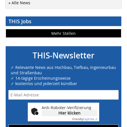
» Alle News
THIS Jobs
Mehr Stellen
THIS-Newsletter
✓ Relevante News aus Hochbau, Tiefbau, Ingenieurbau
und Straßenbau
✓ 14-tägige Erscheinungsweise
✓ kostenlos und jederzeit kündbar
Anti-Roboter-Verifizierung
Hier klicken
Friendly
Captcha ⇗