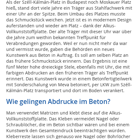
A
ls der Széll-Kálmán-Platz in Budapest noch Moskauer Platz
hieß, stand dort viele Jahre ein Träger aus Stahlfachwerk mit
einer Uhr an der Spitze. Beim Umbau des Platzes musste
das Schmuckstück weichen. Jetzt ist es in modernem Design
auferstanden und wieder am Platz – dank der Alkus-
Vollkunststoffplatte. Der alte Träger mit dieser Uhr war über
die Jahre zum weithin bekannten Treffpunkt für
Verabredungen geworden. Weil er nun nicht mehr da war
und vermisst wurde, gaben die Behörden ein neues
Kunstwerk aus Beton in Auftrag. Es soll am selben Platz an
das frühere Schmuckstück erinnern. Das Ergebnis ist eine
fünf Meter hohe dreieckige Stele, ebenfalls mit Uhr, die mit
farbigen Abdrucken an den früheren Träger als Treffpunkt
erinnert. Das Kunstwerk wurde in einem Betonfertigteilwerk
mit Sonderschalung von Meva betoniert, per LKW zum Széll-
Kálmán-Platz transportiert und dort im Boden verankert.
Wie gelingen Abdrucke im Beton?
Man verwendet Matrizen und klebt diese auf die Alkus-
Vollkunststoffplatte. Das Kleben vermeidet Nagel­ oder
Schraublöcher, die im Beton sichtbar wären und bei einem
Kunstwerk den Gesamteindruck beeinträchtigen würden.
Kleberreste lassen sich genauso wie Nagel­ oder Bohrlöcher