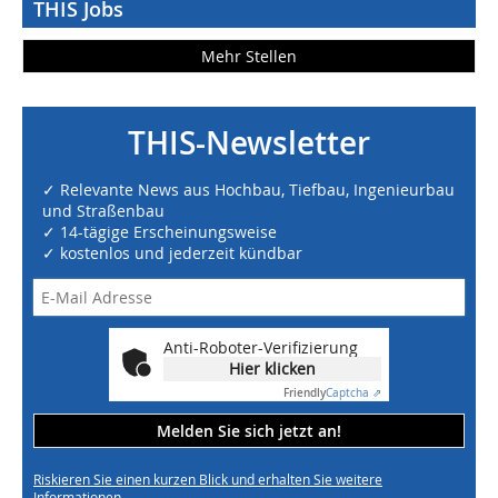
THIS Jobs
Mehr Stellen
THIS-Newsletter
✓ Relevante News aus Hochbau, Tiefbau, Ingenieurbau
und Straßenbau
✓ 14-tägige Erscheinungsweise
✓ kostenlos und jederzeit kündbar
Anti-Roboter-Verifizierung
Hier klicken
Friendly
Captcha ⇗
Melden Sie sich jetzt an!
Riskieren Sie einen kurzen Blick und erhalten Sie weitere
Informationen.