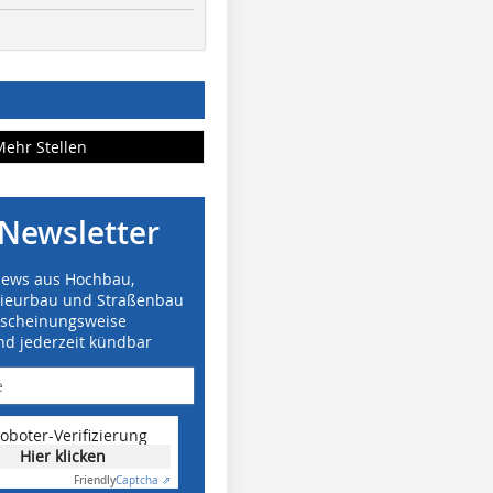
Mehr Stellen
Newsletter
News aus Hochbau,
nieurbau und Straßenbau
rscheinungsweise
nd jederzeit kündbar
oboter-Verifizierung
Hier klicken
Friendly
Captcha ⇗