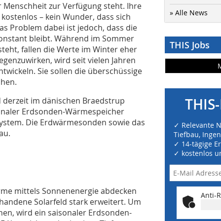
er Menschheit zur Verfügung steht. Ihre
» Alle News
 kostenlos – kein Wunder, dass sich
as Problem dabei ist jedoch, dass die
 konstant bleibt. Während im Sommer
THIS Jobs
eht, fallen die Werte im Winter eher
genzuwirken, wird seit vielen Jahren
ntwickeln. Sie sollen die überschüssige
chen.
d derzeit im dänischen Braedstrup
THIS-
aisonaler Erdsonden-Wärmespeicher
-System. Die Erdwärmesonden sowie das
✓ Relevante 
au.
Tiefbau, Inge
✓ 14-tägige E
✓ kostenlos u
rme mittels Sonnenenergie abdecken
Anti-R
rhandene Solarfeld stark erweitert. Um
en, wird ein saisonaler Erdsonden-