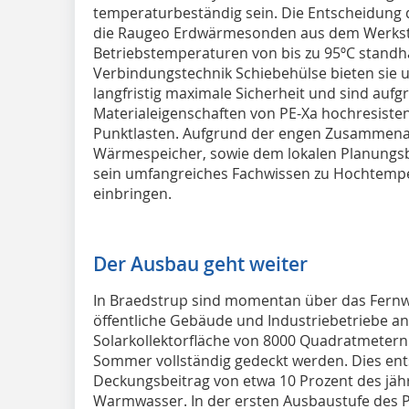
temperaturbeständig sein. Die Entscheidung d
die Raugeo Erdwärmesonden aus dem Werksto
Betriebstemperaturen von bis zu 95ºC stand
Verbindungstechnik Schiebehülse bieten sie
langfristig maximale Sicherheit und sind auf
Materialeigenschaften von PE-Xa hochresiste
Punktlasten. Aufgrund der engen Zusammenarbei
Wärmespeicher, sowie dem lokalen Planungs
sein umfangreiches Fachwissen zu Hochtemp
einbringen.
Der Ausbau geht weiter
In Braedstrup sind momentan über das Fern
öffentliche Gebäude und Industriebetriebe a
Solarkollektorfläche von 8000 Quadratmeter
Sommer vollständig gedeckt werden. Dies ent
Deckungsbeitrag von etwa 10 Prozent des jäh
Warmwasser. In der ersten Ausbaustufe des Pr