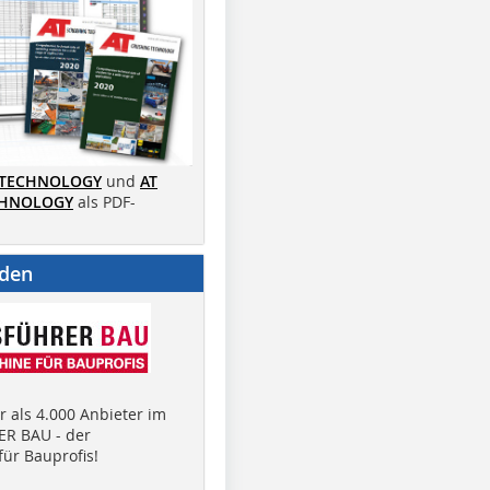
 TECHNOLOGY
und
AT
CHNOLOGY
als PDF-
nden
 als 4.000 Anbieter im
R BAU - der
ür Bauprofis!