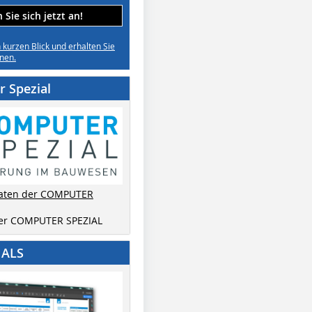
Sie sich jetzt an!
n kurzen Blick und erhalten Sie
nen.
 Spezial
aten der COMPUTER
der COMPUTER SPEZIAL
IALS