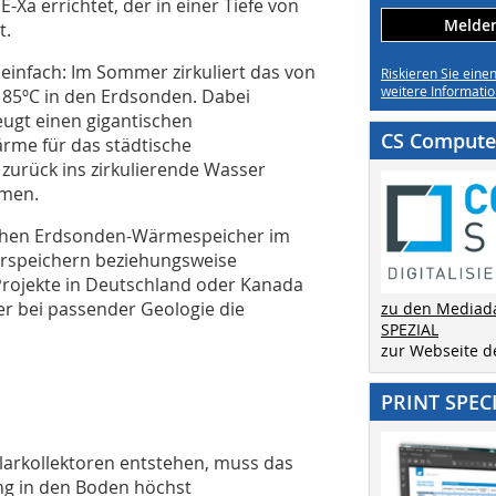
a errichtet, der in einer Tiefe von
Melden 
t.
 einfach: Im Sommer zirkuliert das von
Riskieren Sie eine
weitere Informatio
u 85ºC in den Erdsonden. Dabei
ugt einen gigantischen
CS Computer
rme für das städtische
zurück ins zirkulierende Wasser
mmen.
tehen Erdsonden-Wärmespeicher im
erspeichern beziehungsweise
Projekte in Deutschland oder Kanada
r bei passender Geologie die
zu den Mediad
SPEZIAL
zur Webseite 
PRINT SPEC
larkollektoren entstehen, muss das
 in den Boden höchst