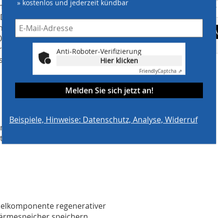
» kostenlos und jederzeit kündbar
Kombination mit dem Erdsonden-
 Deckungsbeitrag auf etwa 20 Prozent
cht Schluss: Geplant ist, in der
A
00 Quadratmeter an Solarkollektoren
 Wärme zu installieren. Damit wird
Anti-Roboter-Verifizierung
sichtlich 60 Prozent des gesamten
Hier klicken
Friendly
Captcha ⇗
Melden Sie sich jetzt an!
Beispiele, Hinweise: Datenschutz, Analyse, Widerruf
dänischen Heizsysteme Fernwärme
ig als Fallstudie und Vorreiter für
sselkomponente regenerativer
ärmespeicher speichern