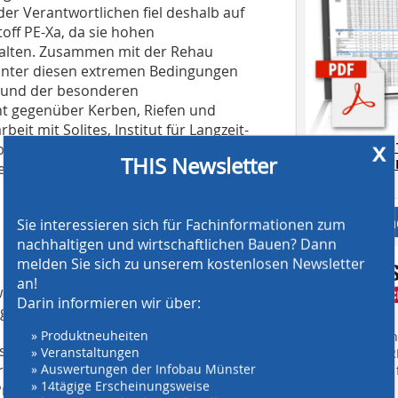
er Verantwortlichen fiel deshalb auf
ff PE-Xa, da sie hohen
halten. Zusammen mit der Rehau
 unter diesen extremen Bedingungen
grund der besonderen
nt gegenüber Kerben, Riefen und
t mit Solites, Institut für Langzeit-
x
AT SCREENING
büros PlanEnergi/GEO konnte Rehau
THIS Newsletter
CRUSHING TE
eratursonden von Beginn an
Download.
Anbieter fi
Sie interessieren sich für Fachinformationen zum
nachhaltigen und wirtschaftlichen Bauen? Dann
melden Sie sich zu unserem kostenlosen Newsletter
an!
wärmenetz 1200 Häuser sowie
Darin informieren wir über:
ngeschlossen. Durch die bestehende
n kann der Warmwasserbedarf im
» Produktneuheiten
Finden Sie mehr
spricht jedoch nur einem solaren
» Veranstaltungen
EINKAUFSFÜHRE
rlichen Energiebedarfs für Heizung und
» Auswertungen der Infobau Münster
Suchmaschine f
» 14tägige Erscheinungsweise
ojektes wird die Solarkollektorfläche