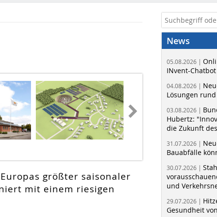
News
Onli
05.08.2026 |
INvent-Chatbot
Neue
04.08.2026 |
Lösungen rund 
Bun
03.08.2026 |
Hubertz: "Inno
die Zukunft de
Neue
31.07.2026 |
Bauabfälle kö
Sta
30.07.2026 |
Europas größter saisonaler
vorausschauend
und Verkehrsn
ert mit einem riesigen
Hitz
29.07.2026 |
Gesundheit von