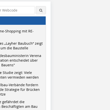
ne-Shopping mit RE-
s „Layher Baubuch“ zeigt
um die Baustelle
desbauministerin Verena
vation entscheidet über
s Bauens"
 Studie zeigt: Viele
nnten vermieden werden
hlbau-Verbände fordern
e Strategie für Brücken
etze
e gefährdet die
 Beschäftigten am Bau