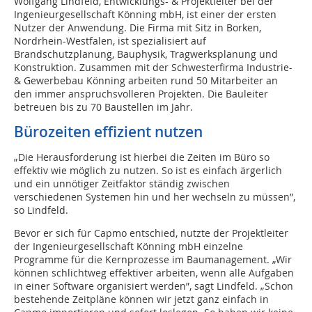
Wolfgang Lindfeld, Entwicklungs- & Projektleiter bei der
Ingenieurgesellschaft Könning mbH, ist einer der ersten
Nutzer der Anwendung. Die Firma mit Sitz in Borken,
Nordrhein-Westfalen, ist spezialisiert auf
Brandschutzplanung, Bauphysik, Tragwerksplanung und
Konstruktion. Zusammen mit der Schwesterfirma Industrie-
& Gewerbebau Könning arbeiten rund 50 Mitarbeiter an
den immer anspruchsvolleren Projekten. Die Bauleiter
betreuen bis zu 70 Baustellen im Jahr.
Bürozeiten effizient nutzen
„Die Herausforderung ist hierbei die Zeiten im Büro so
effektiv wie möglich zu nutzen. So ist es einfach ärgerlich
und ein unnötiger Zeitfaktor ständig zwischen
verschiedenen Systemen hin und her wechseln zu müssen”,
so Lindfeld.
Bevor er sich für Capmo entschied, nutzte der Projektleiter
der Ingenieurgesellschaft Könning mbH einzelne
Programme für die Kernprozesse im Baumanagement. „Wir
können schlichtweg effektiver arbeiten, wenn alle Aufgaben
in einer Software organisiert werden”, sagt Lindfeld. „Schon
bestehende Zeitpläne können wir jetzt ganz einfach in