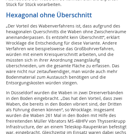
Stück für Stück vorarbeiten.
Hexagonal ohne Überschnitt
„Der Vorteil des Wabenverfahrens ist, dass aufgrund des
hexagonalen Querschnitts die Waben ohne Zwischenräume
aneinanderpassen. Es entsteht kein Überschnitt“, erklärt
Wrocklage die Entscheidung für diese Variante. Andere
Verfahren wie beispielsweise das Großbohrverfahren,
würden mit einem Kreisquerschnitt arbeiten, und die
müssten sich in ihrer Anordnung zwangsläufig
überschneiden, um die gesamte Fläche zu erfassen. Das
wäre nicht nur zeitaufwendiger, man würde auch mehr
Bodenmaterial zum Austausch benötigen und die
Entsorgungskosten würden steigen.
In Düsseldorf wurden die Waben in zwei Dreierverbänden
in den Boden eingebracht. „Das hat den Vorteil, dass zwei
Waben, die bereits in den Boden vibriert sind, der Dritten
als Führung dienen können“, so Wrocklage. Insgesamt
wurden die Waben 261 Mal in den Boden mit Hilfe des
freireitenden Müller Vibrators MS-48HFV von Thyssenkrupp
Infrastructure, der an einem Teleskop-Raupenkran befestigt
war, eingebracht. Gleichzeitig im Einsatz waren dabei sechs