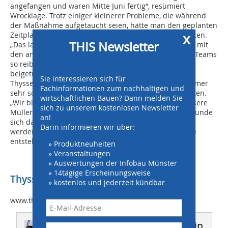
angefangen und waren Mitte Juni fertig“, resümiert
Wrocklage. Trotz einiger kleinerer Probleme, die während
der Maßnahme aufgetaucht seien, hätte man den geplanten
x
Zeitplan damit sogar um knapp zwei Wochen unterboten.
THIS Newsletter
„Das lag nicht zuletzt daran, dass das Zusammenspiel mit
den anderen Beteiligten und auch innerhalb unseres Teams
so reibungslos funktionierte“, so Wrocklage. Dazu
beigetragen habe auch der gute Service seitens
Sie interessieren sich für
Thyssenkrupp Infrastructure, die auf alle Anfragen immer
Fachinformationen zum nachhaltigen und
sehr schnell mit einer passenden Lösung reagiert hätten.
wirtschaftlichen Bauen? Dann melden Sie
„Wir bieten einen 24-Stunden-Ersatzteilservice für unsere
sich zu unserem kostenlosen Newsletter
Müller Vibratoren an“, ergänzt Bartels. So könne der Kunde
an!
sich darauf verlassen, dass Probleme schnell beseitigt
Darin informieren wir über:
werden und keine langen Stillstände auf der Baustelle
entstehen.
» Produktneuheiten
» Veranstaltungen
» Auswertungen der Infobau Münster
» 14tägige Erscheinungsweise
Thyssenkrupp Infrastructure GmbH
» kostenlos und jederzeit kündbar
www.thyssenkupp-infrastructure.com
Dieser Artikel erschien in