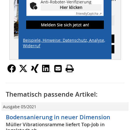
Anti-Roboter-Verifizierung
THIS 12/2019
Hier klicken
Friendly
Captcha ⇗
Ressort: TIEFBAU
Melden Sie sich jetzt an!
Abonnement
Beispiele, Hinweise: Datenschutz, Analyse,
Widerruf
Inhaltsverzeichnis
Thematisch passende Artikel:
Ausgabe 05/2021
Bodensanierung in neuer Dimension
Müller Vibrationsramme liefert Top-Job in