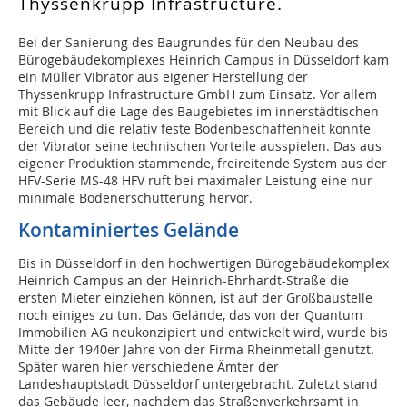
Thyssenkrupp Infrastructure.
B
ei der Sanierung des Baugrundes für den Neubau des
Bürogebäudekomplexes Heinrich Campus in Düsseldorf kam
ein Müller Vibrator aus eigener Herstellung der
Thyssenkrupp Infrastructure GmbH zum Einsatz. Vor allem
mit Blick auf die Lage des Baugebietes im innerstädtischen
Bereich und die relativ feste Bodenbeschaffenheit konnte
der Vibrator seine technischen Vorteile ausspielen. Das aus
eigener Produktion stammende, freireitende System aus der
HFV-Serie MS-48 HFV ruft bei maximaler Leistung eine nur
minimale Bodenerschütterung hervor.
Kontaminiertes Gelände
Bis in Düsseldorf in den hochwertigen Bürogebäudekomplex
Heinrich Campus an der Heinrich-Ehrhardt-Straße die
ersten Mieter einziehen können, ist auf der Großbaustelle
noch einiges zu tun. Das Gelände, das von der Quantum
Immobilien AG neukonzipiert und entwickelt wird, wurde bis
Mitte der 1940er Jahre von der Firma Rheinmetall genutzt.
Später waren hier verschiedene Ämter der
Landeshauptstadt Düsseldorf untergebracht. Zuletzt stand
das Gebäude leer, nachdem das Straßenverkehrsamt in