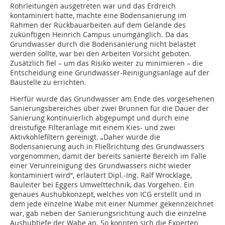
Rohrleitungen ausgetreten war und das Erdreich
kontaminiert hatte, machte eine Bodensanierung im
Rahmen der Rückbauarbeiten auf dem Gelände des
zukünftigen Heinrich Campus unumgänglich. Da das
Grundwasser durch die Bodensanierung nicht belastet
werden sollte, war bei den Arbeiten Vorsicht geboten.
Zusätzlich fiel – um das Risiko weiter zu minimieren – die
Entscheidung eine Grundwasser-Reinigungsanlage auf der
Baustelle zu errichten.
Hierfür wurde das Grundwasser am Ende des vorgesehenen
Sanierungsbereiches über zwei Brunnen für die Dauer der
Sanierung kontinuierlich abgepumpt und durch eine
dreistufige Filteranlage mit einem Kies- und zwei
Aktivkohlefiltern gereinigt. „Daher wurde die
Bodensanierung auch in Fließrichtung des Grundwassers
vorgenommen, damit der bereits sanierte Bereich im Falle
einer Verunreinigung des Grundwassers nicht wieder
kontaminiert wird“, erläutert Dipl.-Ing. Ralf Wrocklage,
Bauleiter bei Eggers Umwelttechnik, das Vorgehen. Ein
genaues Aushubkonzept, welches von ICG erstellt und in
dem jede einzelne Wabe mit einer Nummer gekennzeichnet
war, gab neben der Sanierungsrichtung auch die einzelne
Aushubtiefe der Wabe an. So konnten sich die Experten