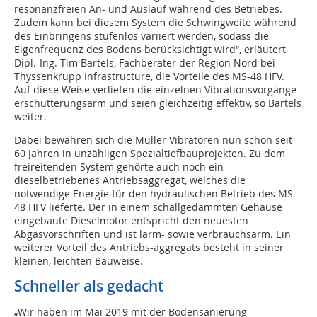
resonanzfreien An- und Auslauf während des Betriebes.
Zudem kann bei diesem System die Schwingweite während
des Einbringens stufenlos variiert werden, sodass die
Eigenfrequenz des Bodens berücksichtigt wird“, erläutert
Dipl.-Ing. Tim Bartels, Fachberater der Region Nord bei
Thyssenkrupp Infrastructure, die Vorteile des MS-48 HFV.
Auf diese Weise verliefen die einzelnen Vibrationsvorgänge
erschütterungsarm und seien gleichzeitig effektiv, so Bartels
weiter.
Dabei bewähren sich die Müller Vibratoren nun schon seit
60 Jahren in unzähligen Spezialtiefbauprojekten. Zu dem
freireitenden System gehörte auch noch ein
dieselbetriebenes Antriebsaggregat, welches die
notwendige Energie für den hydraulischen Betrieb des MS-
48 HFV lieferte. Der in einem schallgedämmten Gehäuse
eingebaute Dieselmotor entspricht den neuesten
Abgasvorschriften und ist lärm- sowie verbrauchsarm. Ein
weiterer Vorteil des Antriebs-aggregats besteht in seiner
kleinen, leichten Bauweise.
Schneller als gedacht
„Wir haben im Mai 2019 mit der Bodensanierung