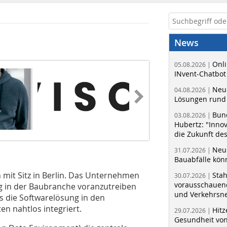
News
Onli
05.08.2026 |
INvent-Chatbot
Neue
04.08.2026 |
Lösungen rund 
Bun
03.08.2026 |
Hubertz: "Inno
die Zukunft de
Neue
31.07.2026 |
Bauabfälle kö
mit Sitz in Berlin. Das Unternehmen
Sta
30.07.2026 |
vorausschauend
rung in der Baubranche voranzutreiben
und Verkehrsn
es die Softwarelösung in den
en nahtlos integriert.
Hitz
29.07.2026 |
Gesundheit von