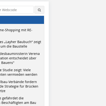
ne-Shopping mit RE-
s „Layher Baubuch“ zeigt
um die Baustelle
desbauministerin Verena
vation entscheidet über
s Bauens"
 Studie zeigt: Viele
nnten vermieden werden
hlbau-Verbände fordern
e Strategie für Brücken
etze
e gefährdet die
 Beschäftigten am Bau