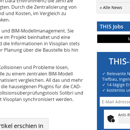
n Data Environment) die zentrale
igten. Durch die Zentralisierung von
» Alle News
d und Kosten, im Vergleich zu
nken.
THIS Jobs
- und BIM-Modellmanagement. Sie
se im Projekt beinhaltet und eine
 die Informationen in Visoplan stets
r Planung über die Baustelle bis hin
THIS-
Kollisionen und Probleme lösen,
le zu einem zentralen BIM-Modell
✓ Relevante 
Tiefbau, Inge
isiert vergleichen. All das und mehr
✓ 14-tägige E
 die hauseigenen Plugins für die CAD-
✓ kostenlos u
llisionsüberprüfungstools Solibri und
 Visoplan synchronisiert werden.
Anti-R
tikel erschien in