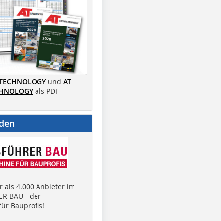
 TECHNOLOGY
und
AT
CHNOLOGY
als PDF-
nden
 als 4.000 Anbieter im
R BAU - der
ür Bauprofis!