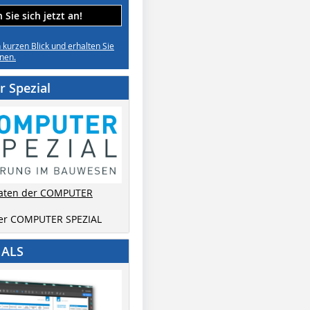
Sie sich jetzt an!
n kurzen Blick und erhalten Sie
nen.
 Spezial
aten der COMPUTER
der COMPUTER SPEZIAL
IALS