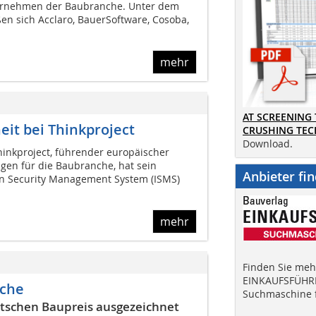
ternehmen der Baubranche. Unter dem
en sich Acclaro, BauerSoftware, Cosoba,
mehr
AT SCREENING
eit bei Thinkproject
CRUSHING TE
Download.
inkproject, führender europäischer
gen für die Baubranche, hat sein
Anbieter fi
n Security Management System (ISMS)
mehr
Finden Sie mehr
EINKAUFSFÜHRE
nche
Suchmaschine f
schen Baupreis ausgezeichnet