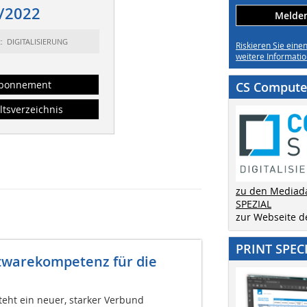
/2022
Melden 
t: DIGITALISIERUNG
Riskieren Sie eine
weitere Informatio
bonnement
CS Computer
ltsverzeichnis
zu den Mediad
SPEZIAL
zur Webseite 
PRINT SPEC
twarekompetenz für die
teht ein neuer, starker Verbund