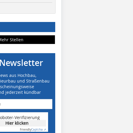
Mehr Stellen
Newsletter
News aus Hochbau,
nieurbau und Straßenbau
rscheinungsweise
nd jederzeit kündbar
oboter-Verifizierung
Hier klicken
Friendly
Captcha ⇗