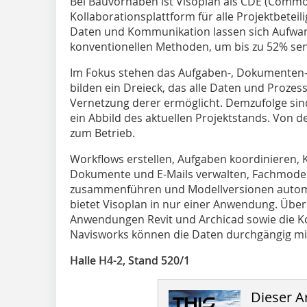
Bei Bauvorhaben ist Visoplan als CDE (Commo
Kollaborationsplattform für alle Projektbeteil
Daten und Kommunikation lassen sich Aufwan
konventionellen Methoden, um bis zu 52% se
Im Fokus stehen das Aufgaben-, Dokumenten
bilden ein Dreieck, das alle Daten und Prozes
Vernetzung derer ermöglicht. Demzufolge sind
ein Abbild des aktuellen Projektstands. Von de
zum Betrieb.
Workflows erstellen, Aufgaben koordinieren, 
Dokumente und E-Mails verwalten, Fachmodel
zusammenführen und Modellversionen automat
bietet Visoplan in nur einer Anwendung. Über
Anwendungen Revit und Archicad sowie die Ko
Navisworks können die Daten durchgängig mit
Halle H4-2, Stand 520/1
Dieser Ar