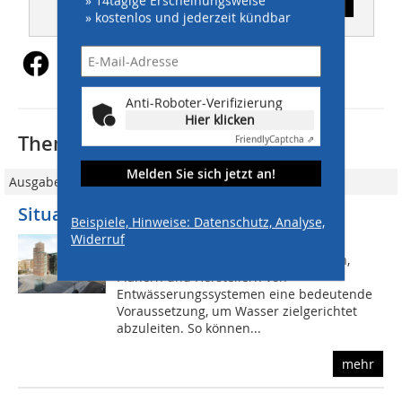
Inhaltsverzeichnis
» kostenlos und jederzeit kündbar
Anti-Roboter-Verifizierung
Hier klicken
Thematisch passende Artikel:
Friendly
Captcha ⇗
Melden Sie sich jetzt an!
Ausgabe 09/2016
Situationsgerechte Entwässerung
Beispiele, Hinweise: Datenschutz, Analyse,
Widerruf
In der Entwurfsphase ist die gute
Zusammenarbeit zwischen Bauherren,
Planern und Herstellern von
Entwässerungssystemen eine bedeutende
Voraussetzung, um Wasser zielgerichtet
abzuleiten. So können...
mehr