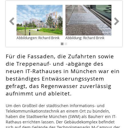
Abbildungen: Richard Brink
Abbildung: Richard Brink
Abbildun
Für die Fassaden, die Zufahrten sowie
die Treppenauf- und -abgänge des
neuen IT-Rathauses in München war ein
beständiges Entwässerungssystem
gefragt, das Regenwasser zuverlässig
aufnimmt und ableitet.
Um den Großteil der städtischen Informations- und
Telekommunikationstechnik an einem Ort zu bündeln,
haben die Stadtwerke München (SWM) als Bauherr ein IT-
Rathaus errichten lassen. Der Gebäudekomplex befindet
sich auf dem Gelände des Technologieparks M-Campus der