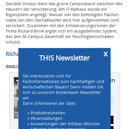
Darüber hinaus dient das grüne Campusband zwischen den
Häusern der Versickerung: Am IT-Rathaus wurde ein
Rigolsystem angelegt. Wasser von den befestigten Flächen
sowie von den Dachabläufen wird hier aufgenommen und
versickert. Zusammen mit den Entwässerungsrinnen der
Firma Richard Brink ergibt sich ein ausgedehntes System,
das den M-Campus dauerhaft vor Feuchtigkeitsschäden
schützt.
x
Richard Brink GmbH & Co. KG
THIS Newsletter
www.richard-brink.de
Sie interessieren sich für
Dieser Artikel erschien in
Fachinformationen zum nachhaltigen und
wirtschaftlichen Bauen? Dann melden Sie
THIS 08-09/2017
sich zu unserem kostenlosen Newsletter
an!
Ressort: TIEFBAU
Darin informieren wir über:
» Produktneuheiten
» Veranstaltungen
Abonnement
» Auswertungen der Infobau Münster
» 14tägige Erscheinungsweise