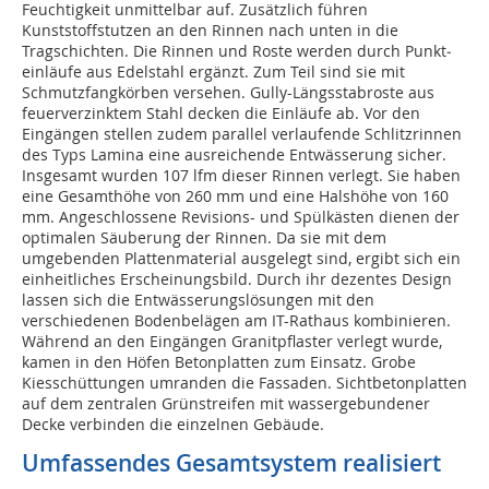
Feuchtigkeit unmittelbar auf. Zusätzlich führen
Kunststoffstutzen an den Rinnen nach unten in die
Tragschichten. Die Rinnen und Roste werden durch Punkt­­
einläufe aus Edelstahl ergänzt. Zum Teil sind sie mit
Schmutzfangkörben versehen. Gully-Längsstabroste aus
feuerverzinktem Stahl decken die Einläufe ab. Vor den
Eingängen stellen zudem parallel verlaufende Schlitzrinnen
des Typs Lamina eine ausreichende Entwässerung sicher.
Insgesamt wurden 107 lfm dieser Rinnen verlegt. Sie haben
eine Gesamthöhe von 260 mm und eine Halshöhe von 160
mm. Angeschlossene Revisions- und Spülkästen dienen der
optimalen Säuberung der Rinnen. Da sie mit dem
umgebenden Plattenmaterial ausgelegt sind, ergibt sich ein
einheitliches Erscheinungsbild. Durch ihr dezentes Design
lassen sich die Entwässerungslösungen mit den
verschiedenen Bodenbelägen am IT-Rathaus kombinieren.
Während an den Eingängen Granitpflaster verlegt wurde,
kamen in den Höfen Betonplatten zum Einsatz. Grobe
Kiesschüttungen umranden die Fassaden. Sichtbetonplatten
auf dem zentralen Grünstreifen mit wassergebundener
Decke verbinden die einzelnen Gebäude.
Umfassendes Gesamtsystem realisiert