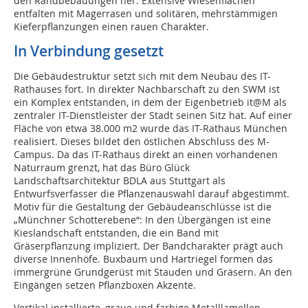
den Randbebauungen her. Extensive Wiesenflächen
entfalten mit Magerrasen und solitären, mehrstämmigen
Kieferpflanzungen einen rauen Charakter.
In Verbindung gesetzt
Die Gebäudestruktur setzt sich mit dem Neubau des IT-
Rathauses fort. In direkter Nachbarschaft zu den SWM ist
ein Komplex entstanden, in dem der Eigenbetrieb it@M als
zentraler IT-Dienstleister der Stadt seinen Sitz hat. Auf einer
Fläche von etwa 38.000 m2 wurde das IT-Rathaus München
realisiert. Dieses bildet den östlichen Abschluss des M-
Campus. Da das IT-Rathaus direkt an einen vorhandenen
Naturraum grenzt, hat das Büro Glück
Landschaftsarchitektur BDLA aus Stuttgart als
Entwurfsverfasser die Pflanzenauswahl darauf abgestimmt.
Motiv für die Gestaltung der Gebäudeanschlüsse ist die
„Münchner Schotterebene“: In den Übergängen ist eine
Kieslandschaft entstanden, die ein Band mit
Gräserpflanzung impliziert. Der Bandcharakter prägt auch
diverse Innenhöfe. Buxbaum und Hartriegel formen das
immergrüne Grundgerüst mit Stauden und Gräsern. An den
Eingängen setzen Pflanzboxen Akzente.
Vertikal installierte, graue und farbige Metalllamellen