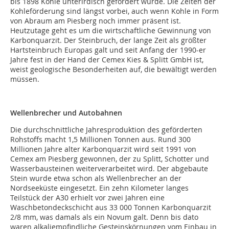
bis 1898 Kohle unterirdisch gefördert wurde. Die Zeiten der
Kohleförderung sind längst vorbei, auch wenn Kohle in Form
von Abraum am Piesberg noch immer präsent ist.
Heutzutage geht es um die wirtschaftliche Gewinnung von
Karbonquarzit. Der Steinbruch, der lange Zeit als größter
Hartsteinbruch Europas galt und seit Anfang der 1990-er
Jahre fest in der Hand der Cemex Kies & Splitt GmbH ist,
weist geologische Besonderheiten auf, die bewältigt werden
müssen.
Wellenbrecher und Autobahnen
Die durchschnittliche Jahresproduktion des geförderten
Rohstoffs macht 1,5 Millionen Tonnen aus. Rund 300
Millionen Jahre alter Karbonquarzit wird seit 1991 von
Cemex am Piesberg gewonnen, der zu Splitt, Schotter und
Wasserbausteinen weiterverarbeitet wird. Der abgebaute
Stein wurde etwa schon als Wellenbrecher an der
Nordseeküste eingesetzt. Ein zehn Kilometer langes
Teilstück der A30 erhielt vor zwei Jahren eine
Waschbetondeckschicht aus 33 000 Tonnen Karbonquarzit
2/8 mm, was damals als ein Novum galt. Denn bis dato
waren alkaliempfindliche Gesteinskörnungen vom Einbau in