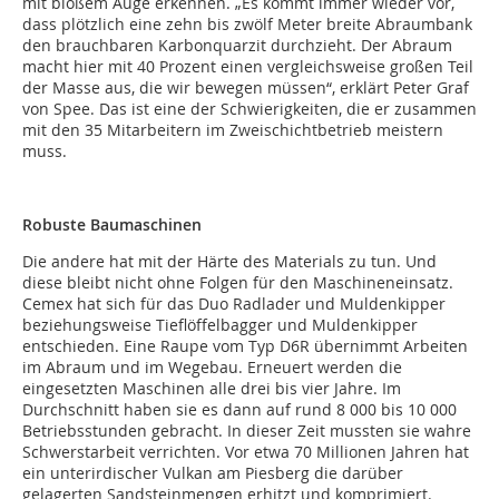
mit bloßem Auge erkennen. „Es kommt immer wieder vor,
dass plötzlich eine zehn bis zwölf Meter breite Abraumbank
den brauchbaren Karbonquarzit durchzieht. Der Abraum
macht hier mit 40 Prozent einen vergleichsweise großen Teil
der Masse aus, die wir bewegen müssen“, erklärt Peter Graf
von Spee. Das ist eine der Schwierigkeiten, die er zusammen
mit den 35 Mitarbeitern im Zweischichtbetrieb meistern
muss.
Robuste Baumaschinen
Die andere hat mit der Härte des Materials zu tun. Und
diese bleibt nicht ohne Folgen für den Maschineneinsatz.
Cemex hat sich für das Duo Radlader und Muldenkipper
beziehungsweise Tieflöffelbagger und Muldenkipper
entschieden. Eine Raupe vom Typ D6R übernimmt Arbeiten
im Abraum und im Wegebau. Erneuert werden die
eingesetzten Maschinen alle drei bis vier Jahre. Im
Durchschnitt haben sie es dann auf rund 8 000 bis 10 000
Betriebsstunden gebracht. In dieser Zeit mussten sie wahre
Schwerstarbeit verrichten. Vor etwa 70 Millionen Jahren hat
ein unterirdischer Vulkan am Piesberg die darüber
gelagerten Sandsteinmengen erhitzt und komprimiert.