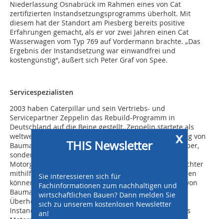
Niederlassung Osnabrück im Rahmen eines von Cat
zertifizierten Instandsetzungsprogramms überholt. Mit
diesem hat der Standort am Piesberg bereits positive
Erfahrungen gemacht, als er vor zwei Jahren einen Cat
Wasserwagen vom Typ 769 auf Vordermann brachte. „Das
Ergebnis der Instandsetzung war einwandfrei und
kostengünstig“, äußert sich Peter Graf von Spee.
Servicespezialisten
2003 haben Caterpillar und sein Vertriebs- und
Servicepartner Zeppelin das Rebuild-Programm in
Deutschland auf die Beine gestellt. Zeppelin startete als
x
weltweit erster Cat Händler mit der Generalüberholung von
THIS Newsletter
Baumaschinen. Seitdem wurden nicht nur Muldenkipper,
sondern auch zahlreiche Kettendozer, Radlader,
Motorgrader, Schürfzüge, Rohrverleger und Müllverdichter
mithilfe eines Rebuilds wieder flottgemacht. „Inzwischen
Sie interessieren sich für
können wir umfangreiche Erfahrungen beim Rebuild von
Fachinformationen zum nachhaltigen und
Baumaschinen vorweisen. Dies umfasst die komplette
wirtschaftlichen Bauen? Dann melden Sie
Überholung einer Maschine, genauso wie die
sich zu unserem kostenlosen Newsletter
Instandsetzung des Antriebsstrangs, insbesondere des
an!