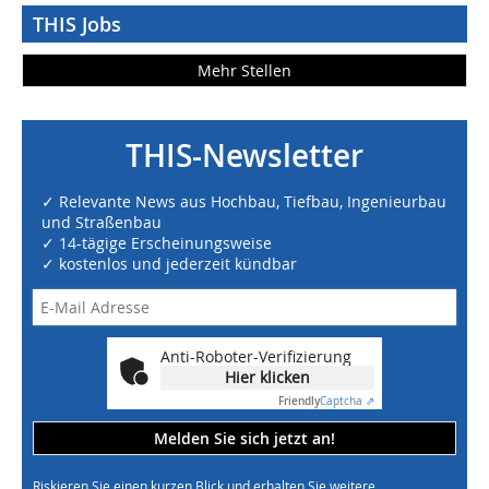
THIS Jobs
Mehr Stellen
THIS-Newsletter
✓ Relevante News aus Hochbau, Tiefbau, Ingenieurbau
und Straßenbau
✓ 14-tägige Erscheinungsweise
✓ kostenlos und jederzeit kündbar
Anti-Roboter-Verifizierung
Hier klicken
Friendly
Captcha ⇗
Melden Sie sich jetzt an!
Riskieren Sie einen kurzen Blick und erhalten Sie weitere