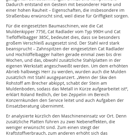
Dadurch entstand ein Gestein mit besonderer Härte und
einer hohen Rauheit – Eigenschaften, die insbesondere im
Straßenbau erwünscht sind, weil diese für Griffigkeit sorgen.
Für die eingesetzten Baumaschinen, wie die Cat
Muldenkipper 775E, Cat Radlader vom Typ 990H und Cat
Tieflöffelbagger 385C, bedeutet dies, dass sie besonders
großem Verschleiß ausgesetzt sind. Der Stahl wird stark
beansprucht – Zahnspitzen der eingesetzten Cat Radlader
und Hochlöffelbagger halten gerade einmal zwei bis drei
Wochen, und das, obwohl zusätzliche Stahlplatten in der
eigenen Werkstatt angeschweißt werden. Um dem erhöhten
Abrieb halbwegs Herr zu werden, wurden auch die Mulden
zusätzlich mit Stahl ausgepanzert. „Wenn der Skw den
Rohstoff am Brecher abkippt, schabt der Stein am
Muldenboden, sodass das Metall in Kürze aufgearbeitet ist“,
erklärt Roland Redlich, der bei Zeppelin im Bereich
Konzernkunden den Service leitet und auch Aufgaben der
Einsatzberatung übernimmt.
Er analysierte kürzlich den Maschineneinsatz vor Ort. Denn
zusätzliche Platten führen zu zwei Nebeneffekten, die
weniger erwünscht sind. Zum einen steigt der
Kraftstoffverbrauch, zum anderen erhöht sich das