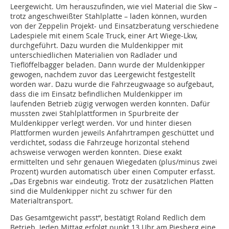
Leergewicht. Um herauszufinden, wie viel Material die Skw –
trotz angeschweißter Stahlplatte – laden können, wurden
von der Zeppelin Projekt- und Einsatzberatung verschiedene
Ladespiele mit einem Scale Truck, einer Art Wiege-Lkw,
durchgeführt. Dazu wurden die Muldenkipper mit
unterschiedlichen Materialien von Radlader und
Tieflöffelbagger beladen. Dann wurde der Muldenkipper
gewogen, nachdem zuvor das Leergewicht festgestellt
worden war. Dazu wurde die Fahrzeugwaage so aufgebaut,
dass die im Einsatz befindlichen Muldenkipper im
laufenden Betrieb zügig verwogen werden konnten. Dafür
mussten zwei Stahlplattformen in Spurbreite der
Muldenkipper verlegt werden. Vor und hinter diesen
Plattformen wurden jeweils Anfahrtrampen geschüttet und
verdichtet, sodass die Fahrzeuge horizontal stehend
achsweise verwogen werden konnten. Diese exakt
ermittelten und sehr genauen Wiegedaten (plus/minus zwei
Prozent) wurden automatisch über einen Computer erfasst.
„Das Ergebnis war eindeutig. Trotz der zusätzlichen Platten
sind die Muldenkipper nicht zu schwer für den
Materialtransport.
Das Gesamtgewicht passt“, bestätigt Roland Redlich dem
Betrieb. Jeden Mittag erfolgt punkt 13 Uhr am Piesberg eine