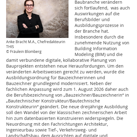
Baubranche verändern
sich fortlaufend, was auch
Auswirkungen auf die
Berufsbilder und
Ausbildungsprozesse in
der Branche hat.
Insbesondere durch die
Anke Bracht M.A., Chefredakteurin
zunehmende Nutzung von
THIS
Building Information
© Fräulein Blomberg
Modeling (BIM) und die
damit verbundene digitale, kollaborative Planung von
Bauprojekten entstehen neue Herausfordungen. Um den
veränderten Arbeitsweisen gerecht zu werden, wurde die
Ausbildungsordnung für Bauzeichnerinnen und
Bauzeichner grundlegend modernisiert. Neben der
fachlichen Anpassung wird zum 1. August 2026 daher auch
die Berufsbezeichnung von „Bauzeichner/Bauzeichnerin“ in
„Bautechnischer Konstrukteur/Bautechnische
Konstrukteurin“ geändert. Die neue dreijährige Ausbildung
soll den Wandel von der klassischen zeichnerischen Arbeit
hin zum datenbasierten Konstruieren widerspiegeln. Die
Neuordnung mit den Fachrichtungen Architektur,
Ingenieurbau sowie Tief-, Verkehrsweg- und
Landschaftsbau, dem Ausrichten auf digitale und