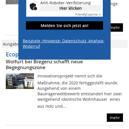
Anti-Roboter-Verifizierung
Maurus-Straße auf etwa 100 Meter Länge
Hier klicken
mit einer acht Zentimeter dicken
Friendly
Captcha ⇗
Pflasterdecke...
Melden Sie sich jetzt an!
mehr
Beispiele, Hinweise: Datenschutz, Analyse,
Ausgabe 05/2021
Widerruf
Ecoprec für Innovationsprojekt
Wolfurt bei Bregenz schafft neue
Begegnungszone
Innovationsprojekt nennt sich die
Maßnahme, die 2020 fertiggestellt wurde.
Ausgehend von einem
Bauträgerwettbewerb entstanden hier zwei
weitgehend identische Wohnhäuser  eines
aus Holz und...
mehr