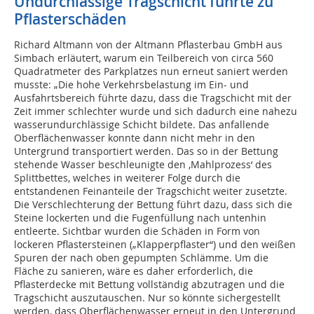
Undurchlässige Tragschicht führte zu
Pflasterschäden
Richard Altmann von der Altmann Pflasterbau GmbH aus
Simbach erläutert, warum ein Teilbereich von circa 560
Quadratmeter des Parkplatzes nun erneut saniert werden
musste: „Die hohe Verkehrsbelastung im Ein- und
Ausfahrtsbereich führte dazu, dass die Tragschicht mit der
Zeit immer schlechter wurde und sich dadurch eine nahezu
wasserundurchlässige Schicht bildete. Das anfallende
Oberflächenwasser konnte dann nicht mehr in den
Untergrund transportiert werden. Das so in der Bettung
stehende Wasser beschleunigte den ‚Mahlprozess‘ des
Splittbettes, welches in weiterer Folge durch die
entstandenen Feinanteile der Tragschicht weiter zusetzte.
Die Verschlechterung der Bettung führt dazu, dass sich die
Steine lockerten und die Fugenfüllung nach untenhin
entleerte. Sichtbar wurden die Schäden in Form von
lockeren Pflastersteinen („Klapperpflaster“) und den weißen
Spuren der nach oben gepumpten Schlämme. Um die
Fläche zu sanieren, wäre es daher erforderlich, die
Pflasterdecke mit Bettung vollständig abzutragen und die
Tragschicht auszutauschen. Nur so könnte sichergestellt
werden, dass Oberflächenwasser erneut in den Untergrund