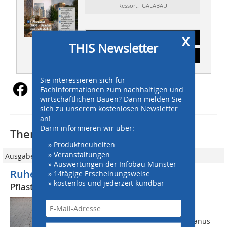
Ressort: GALABAU
x
Abonnement
THIS Newsletter
Inhaltsverzeichnis
Sie interessieren sich für
Fachinformationen zum nachhaltigen und
wirtschaftlichen Bauen? Dann melden Sie
sich zu unserem kostenlosen Newsletter
an!
Darin informieren wir über:
Thematisch passende Artikel:
» Produktneuheiten
» Veranstaltungen
Ausgabe 05/2020
» Auswertungen der Infobau Münster
Ruhe dank Ecoprec
» 14tägige Erscheinungsweise
» kostenlos und jederzeit kündbar
Pflasterfläche hält Busverkehr stand
Anfang der 90er Jahre wurde in der
Stadtrandgemeinde von Fulda die
innerörtliche Straßenverbindung Rabanus-