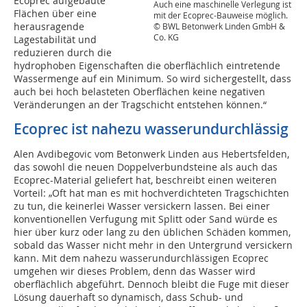
Ecoprec aufgebaute
Auch eine maschinelle Verlegung ist
Flächen über eine
mit der Ecoprec-Bauweise möglich.
herausragende
© BWL Betonwerk Linden GmbH &
Co. KG
Lagestabilität und
reduzieren durch die
hydrophoben Eigenschaften die oberflächlich eintretende
Wassermenge auf ein Minimum. So wird sichergestellt, dass
auch bei hoch belasteten Oberflächen keine negativen
Veränderungen an der Tragschicht entstehen können.“
Ecoprec ist nahezu wasserundurchlässig
Alen Avdibegovic vom Betonwerk Linden aus Hebertsfelden,
das sowohl die neuen Doppelverbundsteine als auch das
Ecoprec-Material geliefert hat, beschreibt einen weiteren
Vorteil: „Oft hat man es mit hochverdichteten Tragschichten
zu tun, die keinerlei Wasser versickern lassen. Bei einer
konventionellen Verfugung mit Splitt oder Sand würde es
hier über kurz oder lang zu den üblichen Schäden kommen,
sobald das Wasser nicht mehr in den Untergrund versickern
kann. Mit dem nahezu wasserundurchlässigen Ecoprec
umgehen wir dieses Problem, denn das Wasser wird
oberflächlich abgeführt. Dennoch bleibt die Fuge mit dieser
Lösung dauerhaft so dynamisch, dass Schub- und