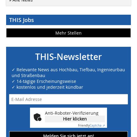
THIS Jobs
Mehr Stellen
THIS-Newsletter
✓ Relevante News aus Hochbau, Tiefbau, Ingenieurbau
und Straßenbau
✓ 14-tägige Erscheinungsweise
✓ kostenlos und jederzeit kündbar
Anti-Roboter-Verifizierung
Hier klicken
Friendly
Captcha ⇗
Melden Sie sich jetzt an!