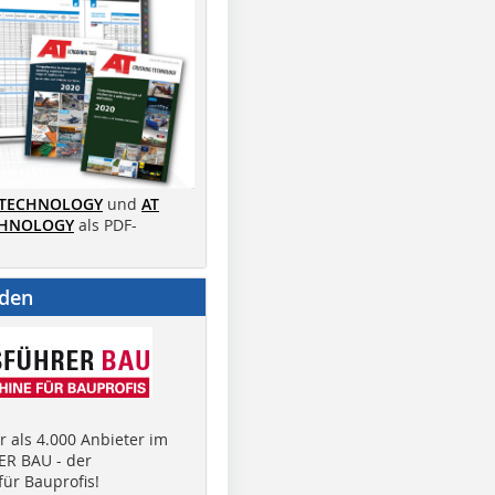
 TECHNOLOGY
und
AT
CHNOLOGY
als PDF-
nden
 als 4.000 Anbieter im
R BAU - der
ür Bauprofis!