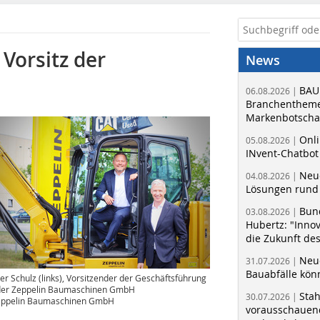
Vorsitz der
News
BAU
06.08.2026 |
Branchentheme
Markenbotschaf
Onli
05.08.2026 |
INvent-Chatbot
Neue
04.08.2026 |
Lösungen rund 
Bun
03.08.2026 |
Hubertz: "Inno
die Zukunft de
Neue
31.07.2026 |
Bauabfälle kö
er Schulz (links), Vorsitzender der Geschäftsführung
der Zeppelin Baumaschinen GmbH
Sta
30.07.2026 |
eppelin Baumaschinen GmbH
vorausschauend