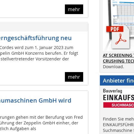
mehr
zerngeschäftsführung neu
Cordes wird zum 1. Januar 2023 zum
pelin GmbH Konzerns berufen. Er folgt
AT SCREENING
stellvertretender Vorsitzender der
CRUSHING TE
Download.
mehr
Anbieter fi
Baumaschinen GmbH wird
erungen gehen mit der Berufung von Fred
Finden Sie mehr
führung der Zeppelin GmbH einher, der
EINKAUFSFÜHRE
tzlich Aufgaben als
Suchmaschine f