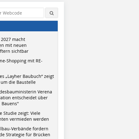
 2027 macht
n mit neuen
tern sichtbar
ne-Shopping mit RE-
s „Layher Baubuch“ zeigt
um die Baustelle
desbauministerin Verena
vation entscheidet über
s Bauens"
 Studie zeigt: Viele
nnten vermieden werden
hlbau-Verbände fordern
e Strategie für Brücken