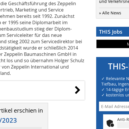
und Verkehrsn
n die Geschäftsführung des Zeppelin
rtrieb, Marketing und Service
» Alle News
ehmen bereits seit 1992. Zunächst
b er 1995 seine Diplomarbeit im
nenbaustudium stieg der Diplom-
THIS Jobs
um Serviceleiter für das neue
und stieg 2002 zum Servicedirektor bei
stätigkeit wurde er schließlich 2014
der Zeppelin Baumaschinen GmbH in
icht los und so übernahm Holger Schulz
THIS-
r von Zeppelin International und
land.
✓ Relevante 
Tiefbau, Inge
✓ 14-tägige E
✓ kostenlos u
tikel erschien in
/2023
Anti-R