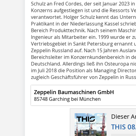
Schulz an Fred Cordes, der seit Januar 2023 i
Konzerns aufgestiegen ist und die Ressorts Ve
verantwortet. Holger Schulz kennt das Untern
Praktikant in der Niederlassung Kassel schrie
Bereich Produkttechnik. Nach seinem Maschi
Ingenieur als Mitarbeiter ein. 1999 wurde er z
Vertriebsgebiet in Sankt Petersburg ernannt 
Zeppelin Russland auf. Nach 15 Jahren Ausland
Bereichsleiter im Konzernkundenbereich in 
Deutschland. Allerdings ließ ihn Osteuropa n
im Juli 2018 die Position als Managing Directo
zugleich Geschäftsführer von Zeppelin in Russ
Zeppelin Baumaschinen GmbH
85748 Garching bei München
Dieser Ar
THIS 08