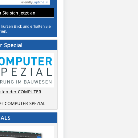
Friendly
Captcha ⇗
Sie sich jetzt an!
n kurzen Blick und erhalten Sie
nen.
 Spezial
aten der COMPUTER
der COMPUTER SPEZIAL
IALS