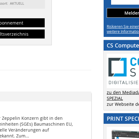
ssort: AKTUELL
Melden 
bonnement
Riskieren Sie eine
weitere Informatio
ltsverzeichnis
CS Computer
zu den Mediad
SPEZIAL
zur Webseite 
PRINT SPEC
 Zeppelin Konzern gibt in den
einheiten (SGEs) Baumaschinen EU,
elle Veränderungen auf
kannt. Zum...