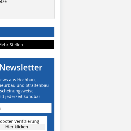
etze
Mehr Stellen
Newsletter
News aus Hochbau,
nieurbau und Straßenbau
rscheinungsweise
nd jederzeit kündbar
oboter-Verifizierung
Hier klicken