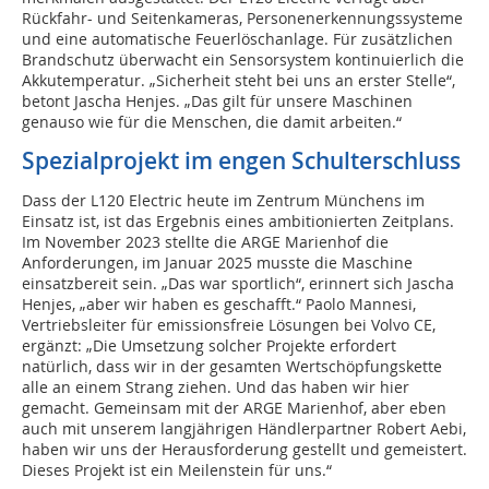
Rückfahr- und Seitenkameras, Personen­erkennungssysteme
und eine automatische Feuerlöschanlage. Für zusätzlichen
Brandschutz überwacht ein Sensorsystem kontinuierlich die
Akkutemperatur. „Sicherheit steht bei uns an erster Stelle“,
betont Jascha­ Henjes. „Das gilt für unsere Maschinen
genauso wie für die Menschen, die damit arbeiten.“
Spezialprojekt im engen Schulterschluss
Dass der L120 Electric heute im Zentrum Münchens im
Einsatz ist, ist das Ergebnis eines ambitionierten Zeitplans.
Im November 2023 stellte die ARGE Marienhof die
Anforderungen, im Januar 2025 musste die Maschine
einsatzbereit sein. „Das war sportlich“, erinnert sich Jascha
Henjes, „aber wir haben es geschafft.“ Paolo Mannesi,
Vertriebsleiter für emissionsfreie Lösungen bei Volvo CE,
ergänzt: „Die Umsetzung solcher Projekte erfordert
natürlich, dass wir in der gesamten Wertschöpfungskette
alle an einem Strang ziehen. Und das haben wir hier
gemacht. Gemeinsam mit der ARGE Marienhof, aber eben
auch mit unserem langjährigen Händlerpartner Robert Aebi,
haben wir uns der Herausforderung gestellt und gemeistert.
Dieses Projekt ist ein Meilenstein für uns.“