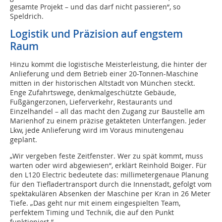
gesamte Projekt – und das darf nicht passieren“, so
Speldrich.
Logistik und Präzision auf engstem
Raum
Hinzu kommt die logistische Meisterleistung, die hinter der
Anlieferung und dem Betrieb einer 20-Tonnen-Maschine
mitten in der historischen Altstadt von München steckt.
Enge Zufahrtswege, denkmalgeschützte Gebäude,
Fußgängerzonen, Lieferverkehr, Restaurants und
Einzelhandel – all das macht den Zugang zur Baustelle am
Marienhof zu einem präzise getakteten Unterfangen. Jeder
Lkw, jede Anlieferung wird im Voraus minutengenau
geplant.
„Wir vergeben feste Zeitfenster. Wer zu spät kommt, muss
warten oder wird abgewiesen“, erklärt Reinhold Boiger. Für
den L120 Electric bedeutete das: millimetergenaue Planung
für den Tiefladertransport durch die Innenstadt, gefolgt vom
spektakulären Absenken der Maschine per Kran in 26 Meter
Tiefe. „Das geht nur mit einem eingespielten Team,
perfektem Timing und Technik, die auf den Punkt
funktioniert.“