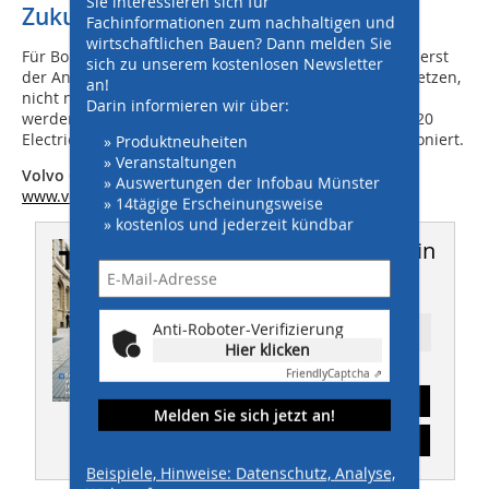
Sie interessieren sich für
Zukunft im Fokus
Fachinformationen zum nachhaltigen und
wirtschaftlichen Bauen? Dann melden Sie
Für Boiger und sein Team ist der elektrische Radlader erst
sich zu unserem kostenlosen Newsletter
der Anfang: „Wir wollen mehr solcher Maschinen einsetzen,
an!
nicht nur unter Druckluft. Auch im offenen Tunnelbau
Darin informieren wir über:
werden Elektrolösungen zur Zukunft gehören.“ Der L120
Electric sei kein Prototyp – sondern Realität, die funktioniert.
» Produktneuheiten
» Veranstaltungen
Volvo Construction Equipment Germany GmbH
» Auswertungen der Infobau Münster
www.volvoce.de
» 14tägige Erscheinungsweise
» kostenlos und jederzeit kündbar
Dieser Artikel erschien in
THIS 10/2025
Anti-Roboter-Verifizierung
Ressort: BAUMASCHINEN
Hier klicken
Friendly
Captcha ⇗
Abonnement
Melden Sie sich jetzt an!
Inhaltsverzeichnis
Beispiele, Hinweise: Datenschutz, Analyse,