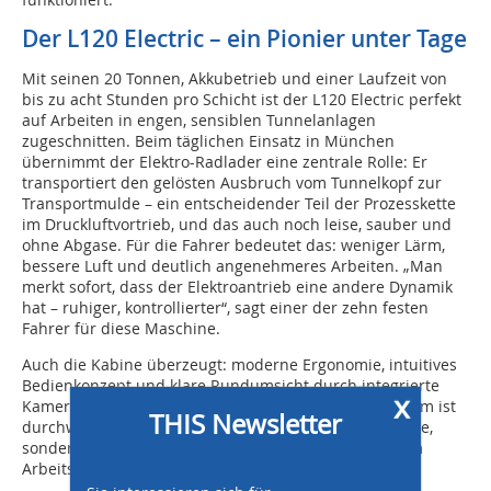
Der L120 Electric – ein Pionier unter Tage
Mit seinen 20 Tonnen, Akkubetrieb und einer Laufzeit von
bis zu acht Stunden pro Schicht ist der L120 Electric perfekt
auf Arbeiten in engen, sensiblen Tunnelanlagen
zugeschnitten. Beim täglichen Einsatz in München
übernimmt der Elektro-Radlader eine zentrale Rolle: Er
transportiert den gelösten Ausbruch vom Tunnelkopf zur
Transportmulde – ein entscheidender Teil der Prozesskette
im Druckluftvortrieb, und das auch noch leise, sauber und
ohne Abgase. Für die Fahrer bedeutet das: weniger Lärm,
bessere Luft und deutlich angenehmeres Arbeiten. „Man
merkt sofort, dass der Elektroantrieb eine andere Dynamik
hat – ruhiger, kontrollierter“, sagt einer der zehn festen
Fahrer für diese Maschine.
Auch die Kabine überzeugt: moderne Ergonomie, intuitives
Bedienkonzept und klare Rundumsicht durch integrierte
x
Kamera-Assistenzsysteme. Die Resonanz aus dem Team ist
THIS Newsletter
durchweg positiv – nicht nur wegen der Umweltvorteile,
sondern auch wegen der spürbar höheren Qualität im
Arbeitsalltag.