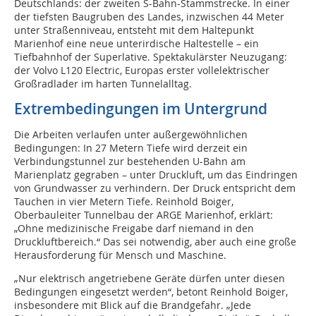
Deutschlands: der zweiten S-Bahn-Stammstrecke. In einer
der tiefsten Baugruben des Landes, inzwischen 44 Meter
unter Straßenniveau, entsteht mit dem Haltepunkt
Marienhof eine neue unterirdische Haltestelle – ein
Tiefbahnhof der Superlative. Spektakulärster Neuzugang:
der Volvo L120 Electric, Europas erster vollelektrischer
Großradlader im harten Tunnelalltag.
Extrembedingungen im Untergrund
Die Arbeiten verlaufen unter außergewöhnlichen
Bedingungen: In 27 Metern Tiefe wird derzeit ein
Verbindungstunnel zur bestehenden U-Bahn am
Marienplatz gegraben – unter Druckluft, um das Eindringen
von Grundwasser zu verhindern. Der Druck entspricht dem
Tauchen in vier Metern Tiefe. Reinhold Boiger,
Oberbauleiter Tunnelbau der ARGE Marienhof, erklärt:
„Ohne medizinische Freigabe darf niemand in den
Druckluftbereich.“ Das sei notwendig, aber auch eine große
Herausforderung für Mensch und Maschine.
„Nur elektrisch angetriebene Geräte dürfen unter diesen
Bedingungen eingesetzt werden“, betont Reinhold Boiger,
insbesondere mit Blick auf die Brandgefahr. „Jede