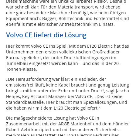
Dieselmaschine wäre ein unkalkulierbares Risiko“. Deshalb
war schnell klar: Für den Material­transport wird ebenso
eine ganz besondere Maschine benötigt, wie beim übrigen
Equipment auch: Bagger, Bohrtechnik und Fördermittel sind
ebenfalls mit elektrischer Antriebstechnik im Einsatz.
Volvo CE liefert die Lösung
Hier kommt Volvo CE ins Spiel. Mit dem L120 Electric hat das
Unternehmen den ersten vollelektrischen Großradlader
Europas geliefert, der unter Druckluftbedingungen im
Tunnelbau eingesetzt werden kann – und das in der 20-
Tonnen-Klasse.
„Die Herausforderung war klar: ein Radlader, der
emissionsfrei läuft, keine Kabel braucht und genug Leistung
bringt – mitten unter der Erde und unter Druck“, sagt Jascha
Henjes, Key Account Manager bei Volvo CE. „Das ist keine
Standardbaustelle. Hier braucht man Speziallösungen, und
die haben wir mit dem L120 Electric geliefert.“
Die maßgeschneiderte Lösung hat Volvo CE in
Zusammenarbeit mit der ARGE Marienhof und dem Händler
Robert Aebi konzipiert und mit besonderen Sicherheits­
merkmalen ausgestattet: Der L120 Electric­ verfügt über