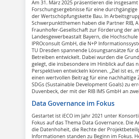
Am 31. März 2025 präsentieren die insgesamt 
Forschungsergebnisse für eine durchgängige D
der Wertschöpfungskette Bau. In Arbeitsgru
Schwerpunktthemen haben die Partner RIB, A
Fraunhofer-Gesellschaft zur Förderung der a
Landesgewerbeastalt Bayern, die Hochschule
IPROconsult GmbH, die N+P Informationssys
TU Dresden spannende Lösungsansätze für da
Betreiben entwickelt. Dabei wurden die Grund
gelegt, die insbesondere im Hinblick auf das 
Perspektiven entwickeln können. „Ziel ist es
einen wertvollen Beitrag für eine nachhaltige
SDGs (Sustainable Development Goals) zu errei
Duvenbeck, der mit der RIB IMS GmbH an zwei 
Data Governance im Fokus
Gestartet ist iECO im Jahr 2021 unter Konsor
Fokus auf das Thema Data Governance. Die 
die Datenhoheit, die Rechte der Projektbetei
Informationen standen zu Beginn im Fokus. He