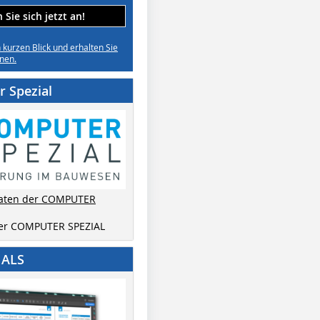
Sie sich jetzt an!
n kurzen Blick und erhalten Sie
nen.
 Spezial
aten der COMPUTER
der COMPUTER SPEZIAL
IALS