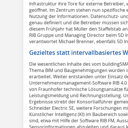
Infrastruktur ihre Tore für externe Betreiber
geöffnet. Im Zentrum stehen nun spezifische e
Nutzung der Informationen. Datenschutz- und 
genau definiert und die Betreiber müssen sich
diesem Frühjahr hat Müller den Staffelstab a
RIB Gruppe und Managing Director beim 5D Ins
verantwortet Michael Brenner, ebenfalls 5D Ins
Gezieltes statt intervallbasiertes 
Die wesentlichen Inhalte des vom building
Thema BIM und Baugenehmigungen wurden in
erarbeitet. Weiter entstanden unter Einsatz d
Unternehmensmanagement-Software RIB 4.0 
von Fraunhofer technische Lösungsansätze für
Leistungsmeldung und Rechnungsstellung. U
Ergebnisse strebt der Konsortialführer gemei
Schneider Electric SE, weitere Forschungen mi
Künstlicher Intelligenz (KI) im Baubereich sow
sind, etwa mit Hilfe der Software RIB FM, Aus
Sensorinformationen abzuleiten und daraus 