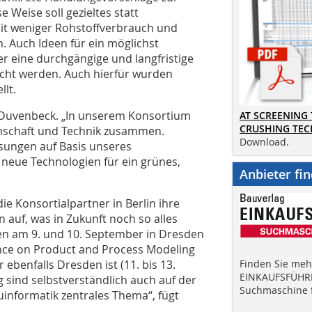
 Weise soll gezieltes statt
mit weniger Rohstoffverbrauch und
Auch Ideen für ein möglichst
er eine durchgängige und langfristige
ht werden. Auch hierfür wurden
llt.
of Duvenbeck. „In unserem Konsortium
AT SCREENING
CRUSHING TE
nschaft und Technik zusammen.
Download.
sungen auf Basis unseres
neue Technologien für ein grünes,
Anbieter fi
e Konsortialpartner in Berlin ihre
 auf, was in Zukunft noch so alles
ffen am 9. und 10. September in Dresden
nce on Product and Process Modeling
 ebenfalls Dresden ist (11. bis 13.
Finden Sie mehr
EINKAUFSFÜHRE
 sind selbstverständlich auch auf der
Suchmaschine f
nformatik zentrales Thema“, fügt