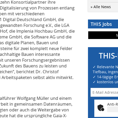
zehn Konsortialpartner ihre
» Alle News
igitalisierung von Prozessen entlang
ppen mit verschiedenen
1 Digital Deutschland GmbH, die
THIS Jobs
ngewandten Forschung e.V., die LGA
 Hof, die Implenia Hochbau GmbH, die
teme GmbH, die Software AG und die
s digitale Planen, Bauen und
steine für zwei komplett neue Felder
THIS-
nachhaltige Bauen interessante
, mit unseren Forschungsergebnissen
 Zukunft des Bauens zu leisten und
✓ Relevante 
chen“, berichtet Dr. Christof
Tiefbau, Inge
✓ 14-tägige E
Arbeitspaketen selbst aktiv mitwirkt.
✓ kostenlos u
tialführer Wolfgang Müller und einem
Arbeit in gemeinsamen Datenräumen,
Anti-R
ligten oder auch die Weitergabe von
ute hat die ursprüngliche Gaia-X-