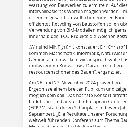
Wartung von Bauwerken zu ermitteln. Auf diese
intervallbasiertes Warten möglich werden – 
einem insgesamt umweltschonenderen Bauen. 
effizientes Recycling von Baustoffen sollen üb
Verwendung von BIM-Modellen möglich gemac
innerhalb des iECO-Projekts die Weichen geste
„Wir sind MINT grün“, konstatiert Dr. Christ
kommen Mathematik, Informatik, Naturwisse
Gemeinsam entwickeln wir anspruchsvolle Lö
umfassenden Know-hows. Daraus resultieren 
ressourcenschonendes Bauen“, ergänzt er.
Am 26. und 27. November 2024 präsentieren di
Ergebnisse einem breiten Publikum und zeigen
möglich sein soll. Das nächste Konsortialtre
findet unmittelbar vor der European Confere
(ECPPM) statt, deren Schauplatz in diesem Jahr
September). „Die Resultate unserer Forschung
weltweit führenden Konferenz zum Thema Baui
Michael Brenner abschließend hinzu.