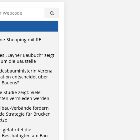
ne-Shopping mit RE-
s „Layher Baubuch“ zeigt
um die Baustelle
desbauministerin Verena
vation entscheidet über
s Bauens"
 Studie zeigt: Viele
nnten vermieden werden
hlbau-Verbände fordern
e Strategie für Brücken
etze
e gefährdet die
 Beschäftigten am Bau