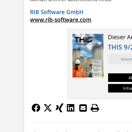
RIB Software GmbH
www.rib-software.com
Dieser Ar
THIS 9/
Ressor
A
Inha