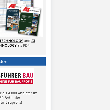
 TECHNOLOGY
und
AT
CHNOLOGY
als PDF-
nden
 als 4.000 Anbieter im
R BAU - der
ür Bauprofis!