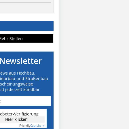
Mehr Stellen
Newsletter
News aus Hochbau,
nieurbau und Straßenbau
rscheinungsweise
nd jederzeit kündbar
oboter-Verifizierung
Hier klicken
Friendly
Captcha ⇗