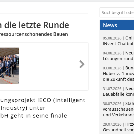
 die letzte Runde
News
s, ressourcenschonendes Bauen
Onli
05.08.2026 |
INvent-Chatbot
Neue
04.08.2026 |
Lösungen rund 
Bun
03.08.2026 |
Hubertz: "Inno
die Zukunft de
Neue
31.07.2026 |
Bauabfälle kö
ungsprojekt iECO (intelligent
Sta
30.07.2026 |
Industry) unter
vorausschauend
H geht in seine finale
und Verkehrsn
Hitz
29.07.2026 |
Gesundheit von