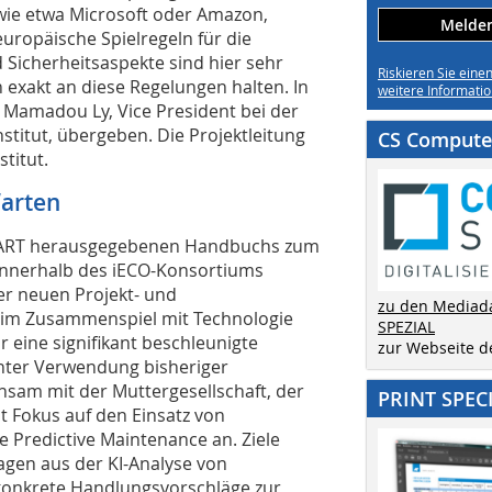
, wie etwa Microsoft oder Amazon,
Melden 
uropäische Spielregeln für die
Sicherheitsaspekte sind hier sehr
Riskieren Sie eine
 exakt an diese Regelungen halten. In
weitere Informatio
n Mamadou Ly, Vice President bei der
titut, übergeben. Die Projektleitung
CS Computer
titut.
Warten
SMART herausgegebenen Handbuchs zum
nerhalb des iECO-Konsortiums
er neuen Projekt- und
zu den Mediad
im Zusammenspiel mit Technologie
SPEZIAL
 eine signifikant beschleunigte
zur Webseite 
nter Verwendung bisheriger
nsam mit der Muttergesellschaft, der
PRINT SPEC
t Fokus auf den Einsatz von
ie Predictive Maintenance an. Ziele
sagen aus der KI-Analyse von
konkrete Handlungsvorschläge zur