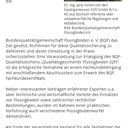
die
Dr.-Ing. Jana Simon von den
GeoIngenieuren SOS GmbH & Co.
KG aus Bochum referierte über
umweltrechtliche Regelungen und
Abfalltechnik.
Bild: BundesQualitätsgemeinschaft
Flüssigböden e.V.
Bundesqualitätsgemeinschaft Flüssigböden e. V. (BQF) das
Ziel gesetzt, Richtlinien für diese Qualitätssicherung zu
definieren und deren Umsetzung in der Praxis
sicherzustellen. Eine Voraussetzung zur Erlangung des BQF-
Qualitätszeichens „Qualitätsgesicherter Flüssigboden (QF)“
ist die erfolgreiche Teilnahme an einem Fachkundelehrgang
mit anschließendem Abschlusstest zum Erwerb des BQF-
Fachkundezertifikats.
Neben interessanten Vorträgen erfahrener Experten u.a.
über technische und wirtschaftliche Vorteile des Einsatzes
von Flüssigboden sowie zahlreicher rechtlicher
Bestimmungen, wurden im Rahmen einer praktischen
Vorführung auch verschiedene Flüssigbodenwürfel
demonstriert.
Am Ende der Veranstaltung bestand für alle Teilnehmer die