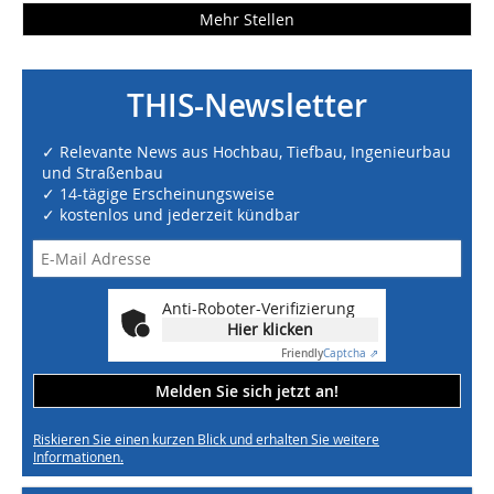
Mehr Stellen
THIS-Newsletter
✓ Relevante News aus Hochbau, Tiefbau, Ingenieurbau
und Straßenbau
✓ 14-tägige Erscheinungsweise
✓ kostenlos und jederzeit kündbar
Anti-Roboter-Verifizierung
Hier klicken
Friendly
Captcha ⇗
Melden Sie sich jetzt an!
Riskieren Sie einen kurzen Blick und erhalten Sie weitere
Informationen.