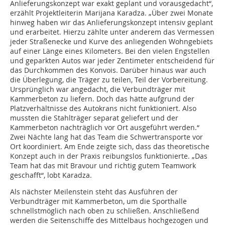
Anlieferungskonzept war exakt geplant und vorausgedacht“,
erzählt Projektleiterin Marijana Karadza. „Über zwei Monate
hinweg haben wir das Anlieferungskonzept intensiv geplant
und erarbeitet. Hierzu zählte unter anderem das Vermessen
jeder Straßenecke und Kurve des anliegenden Wohngebiets
auf einer Länge eines Kilometers. Bei den vielen Engstellen
und geparkten Autos war jeder Zentimeter entscheidend für
das Durchkommen des Konvois. Darüber hinaus war auch
die Überlegung, die Träger zu teilen, Teil der Vorbereitung.
Ursprünglich war angedacht, die Verbundträger mit
Kammerbeton zu liefern. Doch das hätte aufgrund der
Platzverhältnisse des Autokrans nicht funktioniert. Also
mussten die Stahlträger separat geliefert und der
Kammerbeton nachträglich vor Ort ausgeführt werden.“
Zwei Nächte lang hat das Team die Schwertransporte vor
Ort koordiniert. Am Ende zeigte sich, dass das theoretische
Konzept auch in der Praxis reibungslos funktionierte. „Das
Team hat das mit Bravour und richtig gutem Teamwork
geschafft“, lobt Karadza.
Als nächster Meilenstein steht das Ausführen der
Verbundträger mit Kammerbeton, um die Sporthalle
schnellstmöglich nach oben zu schließen. Anschließend
werden die Seitenschiffe des Mittelbaus hochgezogen und