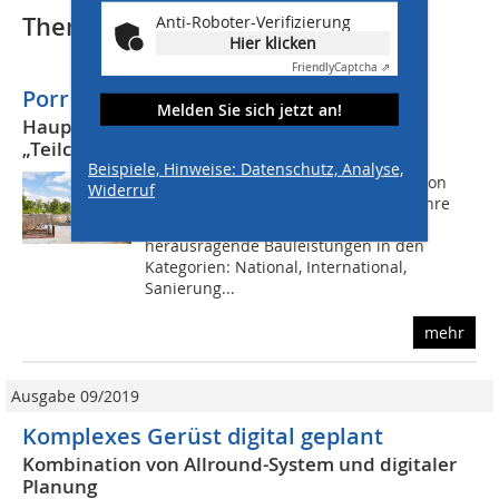
Thematisch passende Artikel:
Anti-Roboter-Verifizierung
Hier klicken
Friendly
Captcha ⇗
Porr gewinnt Solid Bautechpreis 2021
Melden Sie sich jetzt an!
Hauptpreis für Ingenieurbauprojekt
„Teilchenbeschleuniger FAIR“
Beispiele, Hinweise: Datenschutz, Analyse,
Die Solid-Fachjury unter der Leitung von
Widerruf
Prof. W. Reismann vergibt alle zwei Jahre
Hauptpreise und Anerkennungen für
herausragende Bauleistungen in den
Kategorien: National, International,
Sanierung...
mehr
Ausgabe 09/2019
Komplexes Gerüst digital geplant
Kombination von Allround-System und digitaler
Planung