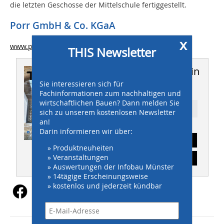
die letzten Geschosse der Mittelschule fertiggestellt.
Porr GmbH & Co. KGaA
x
www.porr.de
THIS Newsletter
Dieser Artikel erschien in
Sie interessieren sich für
THIS 5-6/2024
Fachinformationen zum nachhaltigen und
wirtschaftlichen Bauen? Dann melden Sie
Ressort: HOCHBAU
sich zu unserem kostenlosen Newsletter
an!
Darin informieren wir über:
Abonnement
» Produktneuheiten
» Veranstaltungen
Inhaltsverzeichnis
» Auswertungen der Infobau Münster
» 14tägige Erscheinungsweise
» kostenlos und jederzeit kündbar