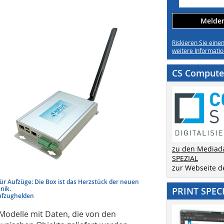
Melden 
Riskieren Sie eine
weitere Informatio
CS Computer
zu den Mediad
SPEZIAL
zur Webseite 
für Aufzüge: Die Box ist das Herzstück der neuen
nik.
PRINT SPEC
ufzughelden
odelle mit Daten, die von den