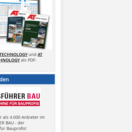
 TECHNOLOGY
und
AT
CHNOLOGY
als PDF-
nden
 als 4.000 Anbieter im
R BAU - der
ür Bauprofis!