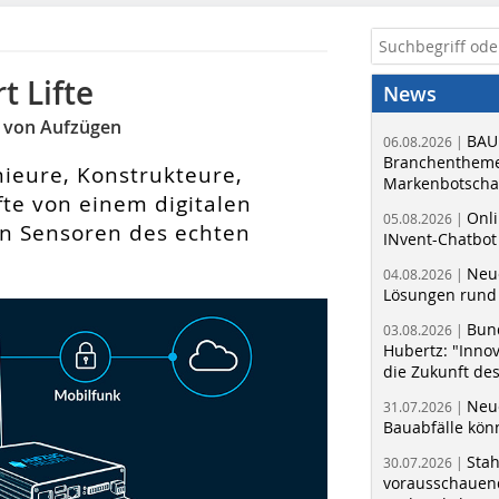
t Lifte
News
g von Aufzügen
BAU
06.08.2026 |
Branchentheme
ieure, Konstrukteure,
Markenbotschaf
e von einem digitalen
Onli
05.08.2026 |
den Sensoren des echten
INvent-Chatbot
Neue
04.08.2026 |
Lösungen rund 
Bun
03.08.2026 |
Hubertz: "Inno
die Zukunft de
Neue
31.07.2026 |
Bauabfälle kö
Sta
30.07.2026 |
vorausschauend