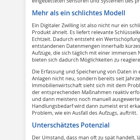
eingebetteten Sensoren und Systemen des phy
Mehr als ein schlichtes Modell
Ein Digitaler Zwilling ist also nicht nur ein s
Produkt ähnelt. Es liefert relevante Schlüssel
Echtzeit. Dadurch entsteht ein Wertschöpfungs
entstandenen Datenmengen innerhalb kürzeste
Aufzüge, die sich täglich mit einer immensen
bieten sich dadurch Möglichkeiten zu reagieren
Die Erfassung und Speicherung von Daten in e
Anlagen nicht neu, sondern bereits seit Jahrz
Immobilienwirtschaft sieht sich mit dem Prob
der entsprechenden Maßnahmen reaktiv erfolg
und dann meistens noch manuell ausgewerte
Handlungsbedarf wird dann zumeist erst erka
Problem, wie ein Ausfall des Aufzugs, auftritt.
Unterschätztes Potenzial
Der Umstand, dass man oft zu spät handelt, lä