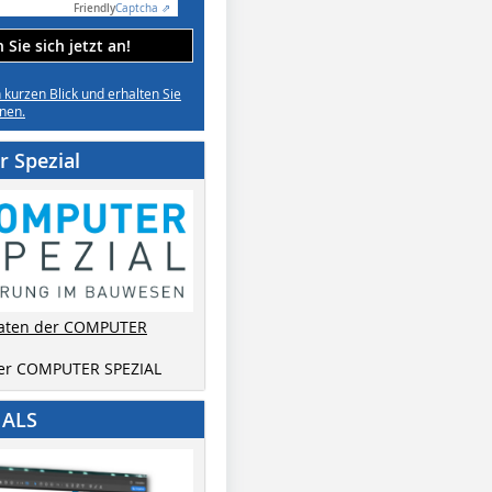
Friendly
Captcha ⇗
Sie sich jetzt an!
n kurzen Blick und erhalten Sie
nen.
 Spezial
aten der COMPUTER
der COMPUTER SPEZIAL
IALS