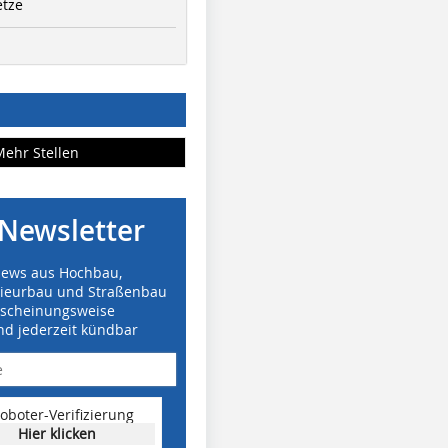
etze
Mehr Stellen
Newsletter
News aus Hochbau,
nieurbau und Straßenbau
rscheinungsweise
nd jederzeit kündbar
oboter-Verifizierung
Hier klicken