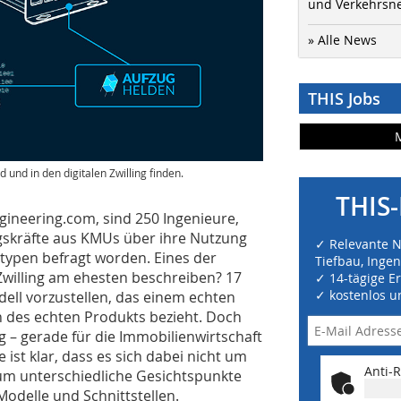
und Verkehrsn
» Alle News
THIS Jobs
und in den digitalen Zwilling finden.
THIS-
gineering.com, sind 250 Ingenieure,
skräfte aus KMUs über ihre Nutzung
✓ Relevante 
otypen befragt worden. Eines der
Tiefbau, Inge
Zwilling am ehesten beschreiben? 17
✓ 14-tägige E
✓ kostenlos u
dell vorzustellen, das einem echten
 des echten Produkts bezieht. Doch
ig – gerade für die Immobilienwirtschaft
 ist klar, dass es sich dabei nicht um
Anti-R
um unterschiedliche Gesichtspunkte
Modelle und Schnittstellen.