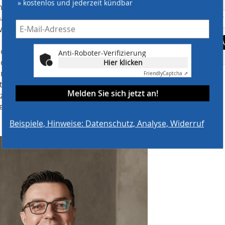
» kostenlos und jederzeit kündbar
n: Daten können durch digitale
mationen über den Zustand des Aufzugs
ertet werden. Doch wie gelingt die
die Aufzugssysteme und wie macht man
A
logien, wie die Aufzughelden-Box von
Anti-Roboter-Verifizierung
 die Steuereinheit des Aufzugs
Hier klicken
 einer Cloud zusammen und werden in
Friendly
Captcha ⇗
stehen sofort ausreichend
Melden Sie sich jetzt an!
zur Verfügung. Relevante
ll genug getroffen werden, um zu
Beispiele, Hinweise: Datenschutz, Analyse, Widerruf