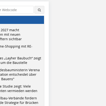
 2027 macht
n mit neuen
tern sichtbar
ne-Shopping mit RE-
s „Layher Baubuch“ zeigt
um die Baustelle
desbauministerin Verena
vation entscheidet über
s Bauens"
 Studie zeigt: Viele
nnten vermieden werden
hlbau-Verbände fordern
e Strategie für Brücken