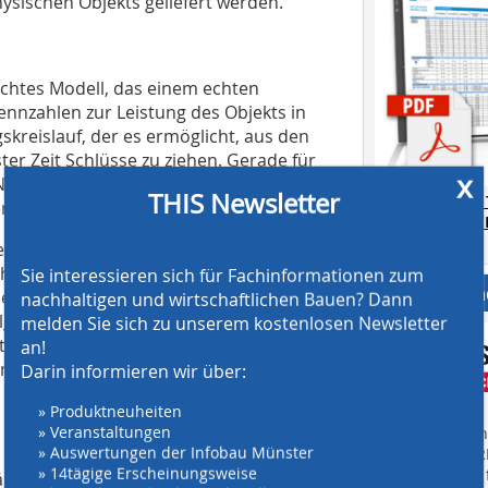
sischen Objekts geliefert werden.
chlichtes Modell, das einem echten
kennzahlen zur Leistung des Objekts in
kreislauf, der es ermöglicht, aus den
r Zeit Schlüsse zu ziehen. Gerade für
x
 Nutzungsfrequenz konfrontiert sehen,
THIS Newsletter
AT SCREENING
, bevor es zu spät ist.
CRUSHING TE
Download.
iner Cloud sind bei dieser Art von
ehnten üblich. Doch die
Sie interessieren sich für Fachinformationen zum
Anbieter fi
lem konfrontiert, dass das Ausüben
nachhaltigen und wirtschaftlichen Bauen? Dann
t, weil die Daten zunächst ausgelesen
melden Sie sich zu unserem kostenlosen Newsletter
t werden müssen. Der
an!
nnt, wenn bereits ein gravierendes
Darin informieren wir über:
» Produktneuheiten
» Veranstaltungen
Finden Sie mehr
» Auswertungen der Infobau Münster
EINKAUFSFÜHRE
» 14tägige Erscheinungsweise
Suchmaschine f
sst sich durch den Einsatz des