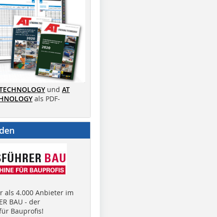
 TECHNOLOGY
und
AT
CHNOLOGY
als PDF-
nden
 als 4.000 Anbieter im
R BAU - der
ür Bauprofis!