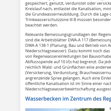
gespeichert, genutzt, verdunstet oder versic
Kreislauf nach, entlastet die Kanalisation, mi
die Grundwasserneubildung. Durch die Lage de
Trinkwasserschutzzone III B müssen besonder
beachtet werden.
Relevante Bemessungsgrundlagen der Regenw
sind die Arbeitsblätter DWA-A 117 (Bemessu
DWA-A 138-1 (Planung, Bau und Betrieb von A
Niederschlagswasser). Dazu kommt noch das
von Regenwassereinleitungen bei Bauvorhaben
Abflussspende auf 10 l/(s∙ha) begrenzt. Da je
reichlich Wald- und Grünflächen eine anderwei
(Versickerung, Verdunstung, Brauchwassernutz
angrenzende Spree gelangen. Auch eine Einle
öffentliche Kanalisation ist im Sinne einer na
Niederschlagswasserbewirtschaftung ausgesc
Wasserbecken im Zentrum des Reg