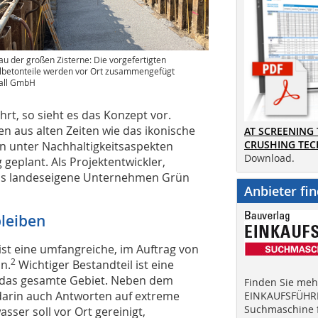
au der großen Zisterne: Die vorgefertigten
lbetonteile werden vor Ort zusammengefügt
all GmbH
rt, so sieht es das Konzept vor.
en aus alten Zeiten wie das ikonische
AT SCREENING
CRUSHING TE
n unter Nachhaltigkeitsaspekten
Download.
 geplant. Als Projektentwickler,
 das landeseigene Unternehmen Grün
Anbieter fi
leiben
st eine umfangreiche, im Auftrag von
2
n.
Wichtiger Bestandteil ist eine
r das gesamte Gebiet. Neben dem
Finden Sie mehr
rin auch Antworten auf extreme
EINKAUFSFÜHRE
Suchmaschine f
sser soll vor Ort gereinigt,