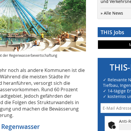
und Verkehrsn
» Alle News
THIS Jobs
t der Regenwasserbewirtschaftung
THIS-
ehr noch als andere Kommunen ist die
Während die meisten Städte ihr
✓ Relevante 
 heranführen, versorgt sich die
Tiefbau, Inge
asservorkommen. Rund 60 Prozent
✓ 14-tägige E
adtgebiet. Jedoch gefährden der
✓ kostenlos u
 die Folgen des Strukturwandels in
orgung und machen die Bewässerung
erung.
Anti-R
 Regenwasser