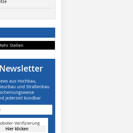
etze
Mehr Stellen
Newsletter
News aus Hochbau,
nieurbau und Straßenbau
rscheinungsweise
nd jederzeit kündbar
oboter-Verifizierung
Hier klicken