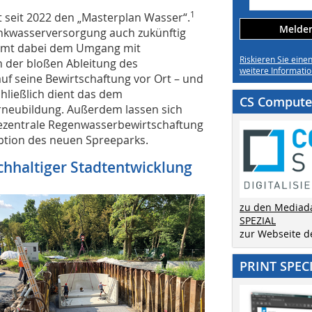
1
at seit 2022 den „Masterplan Wasser“.
Melden 
inkwasserversorgung auch zukünftig
kommt dabei dem Umgang mit
Riskieren Sie eine
n der bloßen Ableitung des
weitere Informatio
uf seine Bewirtschaftung vor Ort – und
ließlich dient das dem
CS Computer
neubildung. Außerdem lassen sich
dezentrale Regenwasserbewirtschaftung
eption des neuen Spreeparks.
chhaltiger Stadtentwicklung­
zu den Mediad
SPEZIAL
zur Webseite 
PRINT SPEC