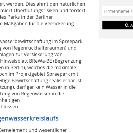
kert werden. Dies ahmt den natürlichen
nimiert Überflutungsrisiken und fördert
s Parks in der Berliner
e Maßgaben für die Versickerung
A
asserbewirtschaftung im Spreepark
ng von Regenrückhalteräumen) und
nlagen zur Versickerung von
 Hinweisblatt BReWa-BE (Begrenzung
 in Berlin), welches die maximale
doch im Projektgebiet Spreepark mit
tige Bewirtschaftung realisierbar ist
ung), darf gar kein Wasser in die
itung von Regenwasser in die
chhaltigen
hlossen.
enwasserkreislaufs
Kernelement und wesentlicher