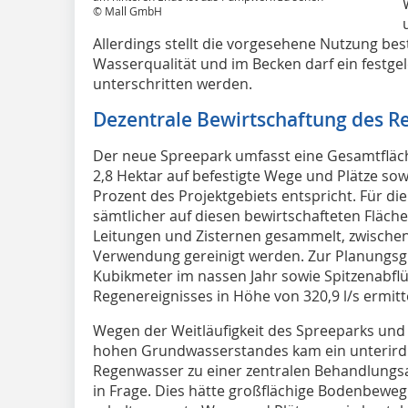
© Mall GmbH
Allerdings stellt die vorgesehene Nutzung b
Wasserqualität und im Becken darf ein festge
unterschritten werden.
Dezentrale Bewirtschaftung des 
Der neue Spreepark umfasst eine Gesamtfläch
2,8 Hektar auf befestigte Wege und Plätze s
Prozent des Projektgebiets entspricht. Für 
sämtlicher auf diesen bewirtschafteten Fläc
Leitungen und Zisternen gesammelt, zwischen
Verwendung gereinigt werden. Zur Planungsg
Kubikmeter im nassen Jahr sowie Spitzenabflü
Regenereignisses in Höhe von 320,9 l/s ermitte
Wegen der Weitläufigkeit des Spreeparks un
hohen Grundwasserstandes kam ein unterirdi
Regenwasser zu einer zentralen Behandlungsan
in Frage. Dies hätte großflächige Bodenbewegu