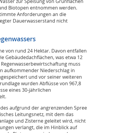
Wasser zur Speisung von Grünflächen
und Biotopen entnommen werden.
estimmte Anforderungen an die
legter Dauerwasserstand nicht
Regenwassers
e von rund 24 Hektar. Davon entfallen
owie Gebäudedachflächen, was etwa 12
die Regenwasserbewirtschaftung muss
hen aufkommender Niederschlag in
gespeichert und vor seiner weiteren
rundlage wurden Abflüsse von 967,8
sse eines 30-jährlichen
lt.
d des aufgrund der angrenzenden Spree
sches Leitungsnetz, mit dem das
lage und Zisterne geleitet wird, nicht
ngen verlangt, die im Hinblick auf