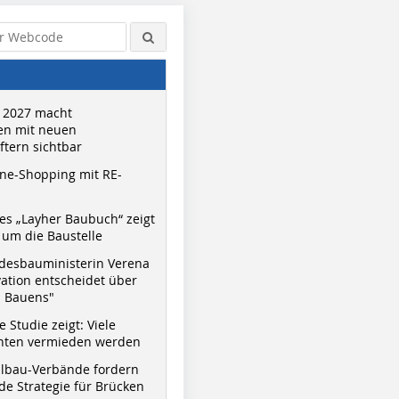
 2027 macht
n mit neuen
tern sichtbar
ne-Shopping mit RE-
s „Layher Baubuch“ zeigt
um die Baustelle
desbauministerin Verena
vation entscheidet über
s Bauens"
 Studie zeigt: Viele
nnten vermieden werden
hlbau-Verbände fordern
e Strategie für Brücken