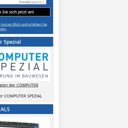
Friendly
Captcha ⇗
Sie sich jetzt an!
n kurzen Blick und erhalten Sie
nen.
 Spezial
aten der COMPUTER
der COMPUTER SPEZIAL
IALS