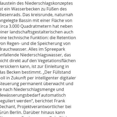
Baustein des Niederschlagskonzeptes
ist ein Wasserbecken zu Füßen des
Riesenrads. Das kreisrunde, naturnah
angelegte Bassin mit einer Fläche von
circa 3.000 Quadratmetern hat neben
einer landschaftsgestalterischen auch
eine technische Funktion: die Retention
von Regen- und die Speicherung von
Brauchwasser. Alles im Spreepark
anfallende Niederschlagswasser, das
nicht direkt auf den Vegetationsflächen
versickern kann, ist zur Einleitung in
das Becken bestimmt. „Der Füllstand
soll in Zukunft per intelligenter digitaler
Steuerung permanent überwacht und
je nach Niederschlagsmenge und
Bewässerungsbedarf automatisch
reguliert werden“, berichtet Frank
Dechant, Projektverantwortlicher bei
Grün Berlin. Darüber hinaus kann