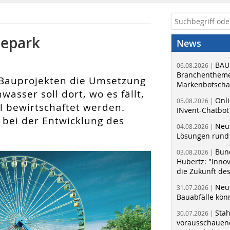
eepark
News
BAU
06.08.2026 |
Branchentheme
n Bauprojekten die Umsetzung
Markenbotschaf
sser soll dort, wo es fällt,
Onli
05.08.2026 |
l bewirtschaftet werden.
INvent-Chatbot
 bei der Entwicklung des
Neue
04.08.2026 |
Lösungen rund 
Bun
03.08.2026 |
Hubertz: "Inno
die Zukunft de
Neue
31.07.2026 |
Bauabfälle kö
Sta
30.07.2026 |
vorausschauend