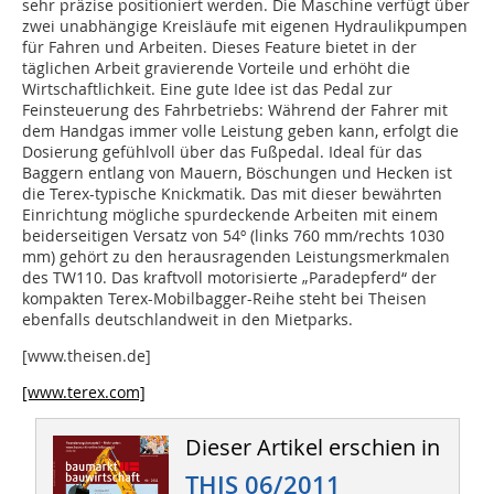
sehr präzise positioniert werden. Die Maschine verfügt über
zwei unabhängige Kreisläufe mit eigenen Hydraulikpumpen
für Fahren und Arbeiten. Dieses Feature bietet in der
täglichen Arbeit gravierende Vorteile und erhöht die
Wirtschaftlichkeit. Eine gute Idee ist das Pedal zur
Feinsteuerung des Fahrbetriebs: Während der Fahrer mit
dem Handgas immer volle Leistung geben kann, erfolgt die
Dosierung gefühlvoll über das Fußpedal. Ideal für das
Baggern entlang von Mauern, Böschungen und Hecken ist
die Terex-typische Knickmatik. Das mit dieser bewährten
Einrichtung mögliche spurdeckende Arbeiten mit einem
beiderseitigen Versatz von 54º (links 760 mm/rechts 1030
mm) gehört zu den herausragenden Leistungsmerkmalen
des TW110. Das kraftvoll motorisierte „Paradepferd“ der
kompakten Terex-Mobilbagger-Reihe steht bei Theisen
ebenfalls deutschlandweit in den Mietparks.
[www.theisen.de]
[www.terex.com]
Dieser Artikel erschien in
THIS 06/2011