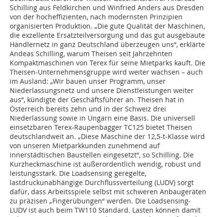
Schilling aus Feldkirchen und Winfried Anders aus Dresden
von der hocheffizienten, nach modernsten Prinzipien
organisierten Produktion. „Die gute Qualität der Maschinen,
die exzellente Ersatzteilversorgung und das gut ausgebaute
Händlernetz in ganz Deutschland überzeugen uns“, erklärte
Andeas Schilling, warum Theisen seit Jahrzehnten
Kompaktmaschinen von Terex für seine Mietparks kauft. Die
Theisen-Unternehmensgruppe wird weiter wachsen – auch
im Ausland: „Wir bauen unser Programm, unser
Niederlassungsnetz und unsere Dienstleistungen weiter
aus“, kündigte der Geschäftsführer an. Theisen hat in
Österreich bereits zehn und in der Schweiz drei
Niederlassung sowie in Ungarn eine Basis. Die universell
einsetzbaren Terex-Raupenbagger TC125 bietet Theisen
deutschlandweit an. „Diese Maschine der 12,5-t-Klasse wird
von unseren Mietparkkunden zunehmend auf
innerstädtischen Baustellen eingesetzt“, so Schilling. Die
Kurzheckmaschine ist außerordentlich wendig, robust und
leistungsstark. Die Loadsensing geregelte,
lastdruckunabhängige Durchflussverteilung (LUDV) sorgt
dafür, dass Arbeitsspiele selbst mit schweren Anbaugeräten
zu präzisen „Fingerübungen“ werden. Die Loadsensing-
LUDV ist auch beim TW110 Standard. Lasten können damit