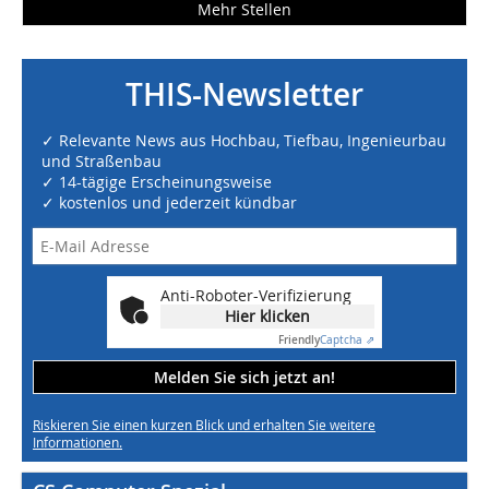
Mehr Stellen
THIS-Newsletter
✓ Relevante News aus Hochbau, Tiefbau, Ingenieurbau
und Straßenbau
✓ 14-tägige Erscheinungsweise
✓ kostenlos und jederzeit kündbar
Anti-Roboter-Verifizierung
Hier klicken
Friendly
Captcha ⇗
Melden Sie sich jetzt an!
Riskieren Sie einen kurzen Blick und erhalten Sie weitere
Informationen.