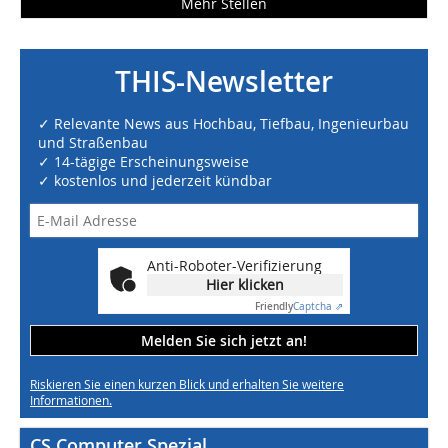
Mehr Stellen
THIS-Newsletter
✓ Relevante News aus Hochbau, Tiefbau, Ingenieurbau
und Straßenbau
✓ 14-tägige Erscheinungsweise
✓ kostenlos und jederzeit kündbar
Anti-Roboter-Verifizierung
Hier klicken
Friendly
Captcha ⇗
Melden Sie sich jetzt an!
Riskieren Sie einen kurzen Blick und erhalten Sie weitere
Informationen.
CS Computer Spezial