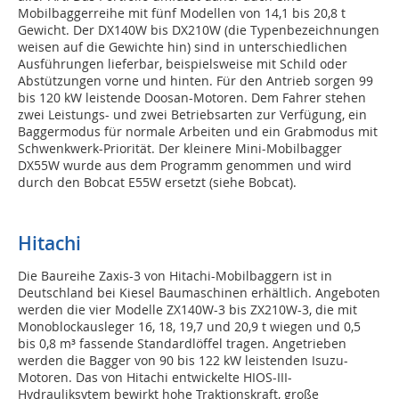
Mobilbaggerreihe mit fünf Modellen von 14,1 bis 20,8 t
Gewicht. Der DX140W bis DX210W (die Typenbezeichnungen
weisen auf die Gewichte hin) sind in unterschiedlichen
Ausführungen lieferbar, beispielsweise mit Schild oder
Abstützungen vorne und hinten. Für den Antrieb sorgen 99
bis 120 kW leistende Doosan-Motoren. Dem Fahrer stehen
zwei Leistungs- und zwei Betriebsarten zur Verfügung, ein
Baggermodus für normale Arbeiten und ein Grabmodus mit
Schwenkwerk-Priorität. Der kleinere Mini-Mobilbagger
DX55W wurde aus dem Programm genommen und wird
durch den Bobcat E55W ersetzt (siehe Bobcat).
Hitachi
Die Baureihe Zaxis-3 von Hitachi-Mobilbaggern ist in
Deutschland bei Kiesel Baumaschinen erhältlich. Angeboten
werden die vier Modelle ZX140W-3 bis ZX210W-3, die mit
Monoblockausleger 16, 18, 19,7 und 20,9 t wiegen und 0,5
bis 0,8 m³ fassende Standardlöffel tragen. Angetrieben
werden die Bagger von 90 bis 122 kW leistenden Isuzu-
Motoren. Das von Hitachi entwickelte HIOS-III-
Hydrauliksytem bewirkt hohe Traktionskraft, große