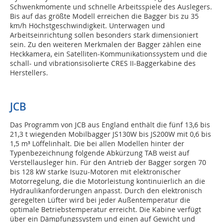
Schwenkmomente und schnelle Arbeitsspiele des Auslegers.
Bis auf das größte Modell erreichen die Bagger bis zu 35
km/h Höchstgeschwindigkeit. Unterwagen und
Arbeitseinrichtung sollen besonders stark dimensioniert
sein. Zu den weiteren Merkmalen der Bagger zählen eine
Heckkamera, ein Satelliten-Kommunikationssystem und die
schall- und vibrationsisolierte CRES II-Baggerkabine des
Herstellers.
JCB
Das Programm von JCB aus England enthält die fünf 13,6 bis
21,3 t wiegenden Mobilbagger JS130W bis JS200W mit 0,6 bis
1,5 m³ Löffelinhalt. Die bei allen Modellen hinter der
Typenbezeichnung folgende Abkürzung TAB weist auf
Verstellausleger hin. Für den Antrieb der Bagger sorgen 70
bis 128 kW starke Isuzu-Motoren mit elektronischer
Motorregelung, die die Motorleistung kontinuierlich an die
Hydraulikanforderungen anpasst. Durch den elektronisch
geregelten Lüfter wird bei jeder Außentemperatur die
optimale Betriebstemperatur erreicht. Die Kabine verfügt
über ein Dämpfungssystem und einen auf Gewicht und