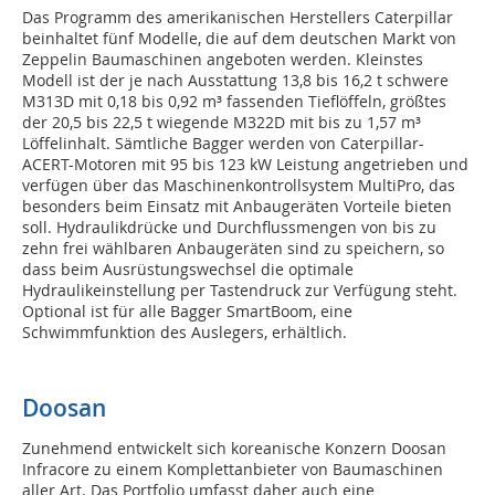
Das Programm des amerikanischen Herstellers Caterpillar
beinhaltet fünf Modelle, die auf dem deutschen Markt von
Zeppelin Baumaschinen angeboten werden. Kleinstes
Modell ist der je nach Ausstattung 13,8 bis 16,2 t schwere
M313D mit 0,18 bis 0,92 m³ fassenden Tieflöffeln, größtes
der 20,5 bis 22,5 t wiegende M322D mit bis zu 1,57 m³
Löffelinhalt. Sämtliche Bagger werden von Caterpillar-
ACERT-Motoren mit 95 bis 123 kW Leistung angetrieben und
verfügen über das Maschinenkontrollsystem MultiPro, das
besonders beim Einsatz mit Anbaugeräten Vorteile bieten
soll. Hydraulikdrücke und Durchflussmengen von bis zu
zehn frei wählbaren Anbaugeräten sind zu speichern, so
dass beim Ausrüstungswechsel die optimale
Hydraulikeinstellung per Tastendruck zur Verfügung steht.
Optional ist für alle Bagger SmartBoom, eine
Schwimmfunktion des Auslegers, erhältlich.
Doosan
Zunehmend entwickelt sich koreanische Konzern Doosan
Infracore zu einem Komplettanbieter von Baumaschinen
aller Art. Das Portfolio umfasst daher auch eine