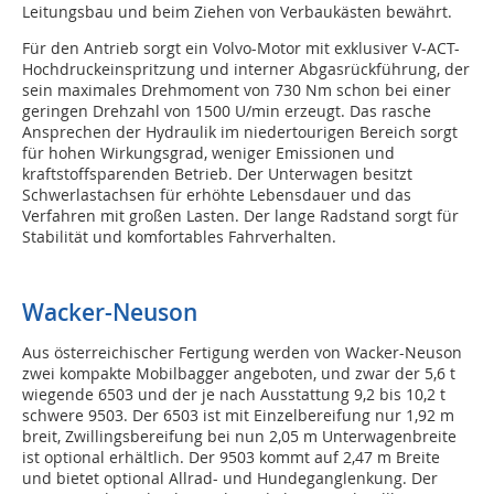
Leitungsbau und beim Ziehen von Verbaukästen bewährt.
Für den Antrieb sorgt ein Volvo-Motor mit exklusiver V-ACT-
Hochdruckeinspritzung und interner Abgasrückführung, der
sein maximales Drehmoment von 730 Nm schon bei einer
geringen Drehzahl von 1500 U/min erzeugt. Das rasche
Ansprechen der Hydraulik im niedertourigen Bereich sorgt
für hohen Wirkungsgrad, weniger Emissionen und
kraftstoffsparenden Betrieb. Der Unterwagen besitzt
Schwerlastachsen für erhöhte Lebensdauer und das
Verfahren mit großen Lasten. Der lange Radstand sorgt für
Stabilität und komfortables Fahrverhalten.
Wacker-Neuson
Aus österreichischer Fertigung werden von Wacker-Neuson
zwei kompakte Mobilbagger angeboten, und zwar der 5,6 t
wiegende 6503 und der je nach Ausstattung 9,2 bis 10,2 t
schwere 9503. Der 6503 ist mit Einzelbereifung nur 1,92 m
breit, Zwillingsbereifung bei nun 2,05 m Unterwagenbreite
ist optional erhältlich. Der 9503 kommt auf 2,47 m Breite
und bietet optional Allrad- und Hundeganglenkung. Der