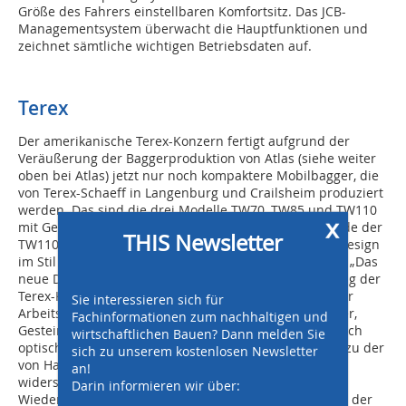
Größe des Fahrers einstellbaren Komfortsitz. Das JCB-
Managementsystem überwacht die Hauptfunktionen und
zeichnet sämtliche wichtigen Betriebsdaten auf.
Terex
Der amerikanische Terex-Konzern fertigt aufgrund der
Veräußerung der Baggerproduktion von Atlas (siehe weiter
oben bei Atlas) jetzt nur noch kompaktere Mobilbagger, die
von Terex-Schaeff in Langenburg und Crailsheim produziert
werden. Das sind die drei Modelle TW70, TW85 und TW110
x
mit Gewichten zwischen 6,8 und 11 t. Zur bauma wurde der
THIS Newsletter
TW110 komplett überarbeitet „in einem prägnanten Design
im Stil der neuen Zeit präsentiert“. Terex erklärt dazu: „Das
neue Design ist beispielhaft für die künftige Gestaltung der
Terex-Kompaktmaschinen. Teile des Rahmens und der
Sie interessieren sich für
Arbeitseinrichtung des TW110, die ständig mit Schotter,
Fachinformationen zum nachhaltigen und
Gestein und Erde in Kontakt sind, werden in einem auch
wirtschaftlichen Bauen? Dann melden Sie
optisch robusten Terex-Grauton lackiert, der sehr gut zu der
sich zu unserem kostenlosen Newsletter
von Haus aus weißen Maschine passt. Dieses
an!
widerstandsfähige Outfit erhöht auch den
Darin informieren wir über:
Wiederverkaufswert.“ Der Bagger verfügt über ein von der