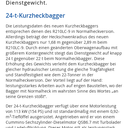
Dienstgewicht.
24-t-Kurzheckbagger
Die Leistungsdaten des neuen Kurzheckbaggers
entsprechen denen des R210LC-9 in Normalheckversion.
Allerdings beträgt der Heckschwenkradius des neuen
Kurzheckbaggers nur 1,68 m gegenüber 2,89 m beim
R210LC-9. Durch einen geänderten Oberwagenaufbau mit
größerem Kontergewicht steigt das Dienstgewicht auf knapp
24 t gegenüber 22 t beim Normalheckbagger. Diese
Erhöhung des Gewichts verleiht dem Kurzheckbagger bei
gleicher hydraulischer Leistung die gleiche Tragfähigkeit
und Standfestigkeit wie dem 22-Tonner in der
Normalheckversion. Der Vorteil liegt auf der Hand:
leistungsstarkes Arbeiten auch auf engen Baustellen, wo der
Bagger mit Normalheck im wahrsten Sinne des Wortes „an
seine Grenzen stößt”.
Der 24-t-Kurzheckbagger verfügt über eine Motorleistung
von 113 kW (154 PS) und ist standardmäßig mit einem 0,92-
3
m
-Tieflöffel ausgerüstet. Angetrieben wird er von einem
Cummins-Sechszylinder-Dieselmotor QSB6.7 mit Turbolader
und Ladeluftkühlung. Dieser Motor gilt als leistungsstark,