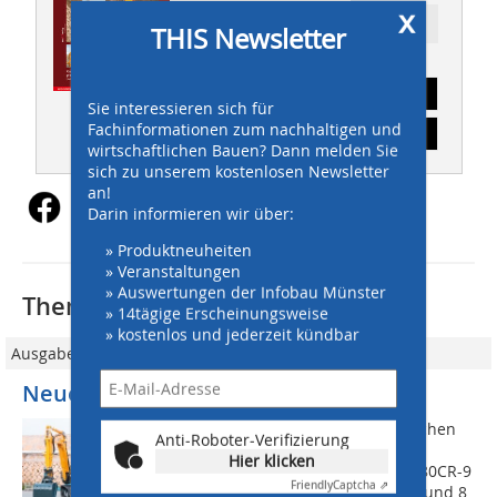
x
Ressort: Maschinen
THIS Newsletter
Abonnement
Sie interessieren sich für
Fachinformationen zum nachhaltigen und
Inhaltsverzeichnis
wirtschaftlichen Bauen? Dann melden Sie
sich zu unserem kostenlosen Newsletter
an!
Darin informieren wir über:
» Produktneuheiten
» Veranstaltungen
» Auswertungen der Infobau Münster
Thematisch passende Artikel:
» 14tägige Erscheinungsweise
» kostenlos und jederzeit kündbar
Ausgabe 05/2011
Neue Kurzheck-Midibagger
Ganz neu im Programm des koreanischen
Anti-Roboter-Verifizierung
Herstellers Hyundai sind die beiden
Hier klicken
Kurzheck-Midibagger R60CR-9 und R80CR-9
Friendly
Captcha ⇗
(CR steht für Compact Radius) mit 6 t und 8