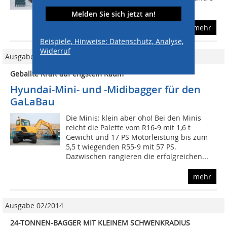
t Dienstgewicht. Während der 56 PS...
Melden Sie sich jetzt an!
mehr
Beispiele, Hinweise: Datenschutz, Analyse,
Widerruf
Ausgabe 02/2012
Geballte Kraft auf engstem Raum
Hyundai-Mini- und -Midibagger für den
GaLaBau
Die Minis: klein aber oho! Bei den Minis
reicht die Palette vom R16-9 mit 1,6 t
Gewicht und 17 PS Motorleistung bis zum
5,5 t wiegenden R55-9 mit 57 PS.
Dazwischen rangieren die erfolgreichen...
mehr
Ausgabe 02/2014
24-TONNEN-BAGGER MIT KLEINEM SCHWENKRADIUS