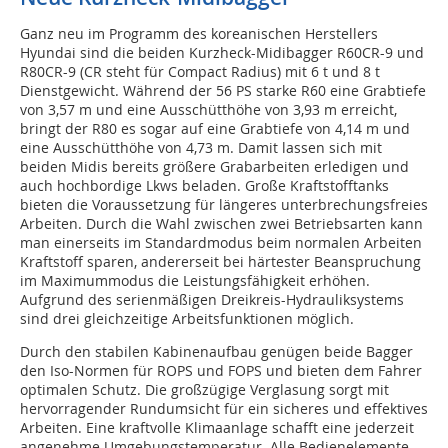
Ganz neu im Programm des koreanischen Herstellers
Hyundai sind die beiden Kurzheck-Midibagger R60CR-9 und
R80CR-9 (CR steht für Compact Radius) mit 6 t und 8 t
Dienstgewicht. Während der 56 PS starke R60 eine Grabtiefe
von 3,57 m und eine Ausschütthöhe von 3,93 m erreicht,
bringt der R80 es sogar auf eine Grabtiefe von 4,14 m und
eine Ausschütthöhe von 4,73 m. Damit lassen sich mit
beiden Midis bereits größere Grabarbeiten erledigen und
auch hochbordige Lkws beladen. Große Kraftstofftanks
bieten die Voraussetzung für längeres unterbrechungsfreies
Arbeiten. Durch die Wahl zwischen zwei Betriebsarten kann
man einerseits im Standardmodus beim normalen Arbeiten
Kraftstoff sparen, andererseit bei härtester Beanspruchung
im Maximummodus die Leistungsfähigkeit erhöhen.
Aufgrund des serienmäßigen Dreikreis-Hydrauliksystems
sind drei gleichzeitige Arbeitsfunktionen möglich.
Durch den stabilen Kabinenaufbau genügen beide Bagger
den Iso-Normen für ROPS und FOPS und bieten dem Fahrer
optimalen Schutz. Die großzügige Verglasung sorgt mit
hervorragender Rundumsicht für ein sicheres und effektives
Arbeiten. Eine kraftvolle Klimaanlage schafft eine jederzeit
angenehme Umgebungstemperatur. Alle Bedienelemente