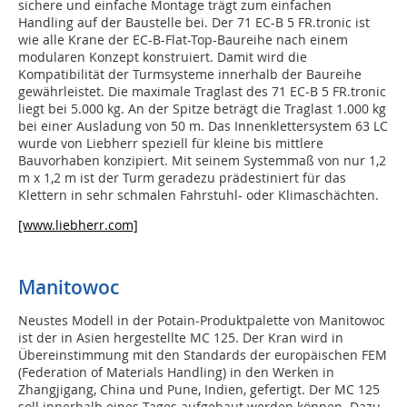
sichere und einfache Montage trägt zum einfachen
Handling auf der Baustelle bei. Der 71 EC-B 5 FR.tronic ist
wie alle Krane der EC-B-Flat-Top-Baureihe nach einem
modularen Konzept konstruiert. Damit wird die
Kompatibilität der Turmsysteme innerhalb der Baureihe
gewährleistet. Die maximale Traglast des 71 EC‑B 5 FR.tronic
liegt bei 5.000 kg. An der Spitze beträgt die Traglast 1.000 kg
bei einer Ausladung von 50 m. Das Innenklettersystem 63 LC
wurde von Liebherr speziell für kleine bis mittlere
Bauvorhaben konzipiert. Mit seinem Systemmaß von nur 1,2
m x 1,2 m ist der Turm geradezu prädestiniert für das
Klettern in sehr schmalen Fahrstuhl- oder Klimaschächten.
[www.liebherr.com]
Manitowoc
Neustes Modell in der Potain-Produktpalette von Manitowoc
ist der in Asien hergestellte MC 125. Der Kran wird in
Übereinstimmung mit den Standards der europäischen FEM
(Federation of Materials Handling) in den Werken in
Zhangjigang, China und Pune, Indien, gefertigt. Der MC 125
soll innerhalb eines Tages aufgebaut werden können. Dazu