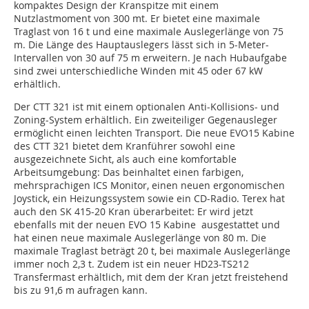
kompaktes Design der Kranspitze mit einem
Nutzlastmoment von 300 mt. Er bietet eine maximale
Traglast von 16 t und eine maximale Auslegerlänge von 75
m. Die Länge des Hauptauslegers lässt sich in 5-Meter-
Intervallen von 30 auf 75 m erweitern. Je nach Hubaufgabe
sind zwei unterschiedliche Winden mit 45 oder 67 kW
erhältlich.
Der CTT 321 ist mit einem optionalen Anti-Kollisions- und
Zoning-System erhältlich. Ein zweiteiliger Gegenausleger
ermöglicht einen leichten Transport. Die neue EVO15 Kabine
des CTT 321 bietet dem Kranführer sowohl eine
ausgezeichnete Sicht, als auch eine komfortable
Arbeitsumgebung: Das beinhaltet einen farbigen,
mehrsprachigen ICS Monitor, einen neuen ergonomischen
Joystick, ein Heizungssystem sowie ein CD-Radio. Terex hat
auch den SK 415-20 Kran überarbeitet: Er wird jetzt
ebenfalls mit der neuen EVO 15 Kabine ausgestattet und
hat einen neue maximale Auslegerlänge von 80 m. Die
maximale Traglast beträgt 20 t, bei maximale Auslegerlänge
immer noch 2,3 t. Zudem ist ein neuer HD23-TS212
Transfermast erhältlich, mit dem der Kran jetzt freistehend
bis zu 91,6 m aufragen kann.