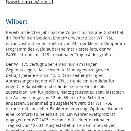
[www.terex.com/cranes]
Wilbert
Bereits im letzten Jahr hat die Wilbert Turmkrane GmbH hat
ihr Portfolio an beiden „Enden“ erweitert: Der WT 175L
e.tronic ist mit einer Traglast von 24 t der kleinste Wipper im
Programm des Waldlaubersheimer Herstellers, der WT
2405L e.tronic mit 128 t maximaler Traglast der größte.
Der WT 175 verfügt über einen nur 4 m langen
Gegenausleger, das schwerste Montageeinzelgewicht
beträgt gerade einmal 1,5 t. Dank seiner geringen
Abmessungen ist der WT 175L e.tronic ein Kandidat für
enge City-Baustellen oder findet seinen Einsatz als
Zusatzkran. Um für jeden Einsatz gerüstet zu sein, lässt sich
die Auslegerlänge von 12 bis 36 m in 3 m Schritten
anpassen. Serienmäßig ausgeliefert wird der WT 175L
e.tronic mit spezieller Funkfernsteuerung. Optional ist auch
eine Komfortkabine erhältlich. Ein wahrer Kraftprotz ist
dagegen der WT 2405L e.tronic mit seiner maximalen
Traglast von 128,0 t. Ausgestattet mit einem innovativen
Pendelballastsystem, dass in allen Modellen der Heavy Lifter