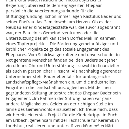
Regierung, überreichte dem engagierten Ehepaar
persönlich die Anerkennungsurkunde für die
Stiftungsgründung. Schon immer lagen Kastulus Bader und
seiner Ehefrau das Gemeinwohl am Herzen. Ob es der
Neubau einer Kindertagesstätte war, die zuvor abgebrannt
war, der Bau eines Gemeindezentrums oder die
Unterstützung des afrikanischen Dorfes Mali im Rahmen
eines Töpferprojektes: Die Förderung gemeinnütziger und
kirchlicher Projekte zeigt das soziale Engagement des
Ehepaares. Vom Schicksal getroffene und unverschuldet in
Not geratene Menschen fanden bei den Baders seit jeher
ein offenes Ohr und Unterstützung – sowohl in finanzieller
als auch in persönlicher Hinsicht. Als nachhaltig agierender
Unternehmer steht Bader ebenfalls für umfangreiche
Landschaftspflege-Maßnahmen ein, um die industriellen
Eingriffe in die Landschaft auszugleichen. Mit der neu
gegründeten Stiftung unterstreicht das Ehepaar Bader sein
Engagement. „Im Rahmen der Stiftung haben wir ganz
andere Möglichkeiten, Gelder an der richtigen Stelle im
Sinne des Gemeinwohls einzusetzen. Ich freue mich, dass
wir bereits ein erstes Projekt für die Kinderkrippe in Buch
am Erlbach, gemeinsam mit der Fachschule für Keramik in
Landshut, realisieren und unterstützen können“, erklärt